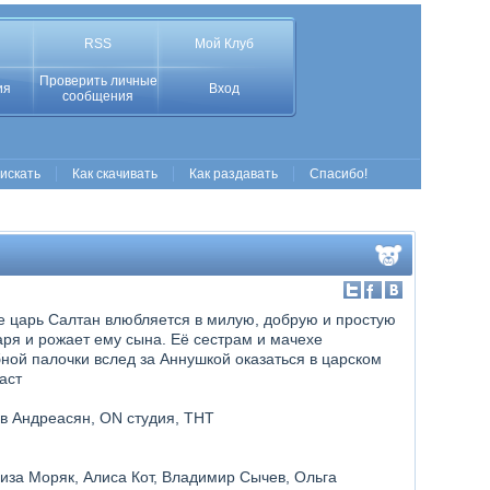
RSS
Мой Клуб
Проверить личные
ия
Вход
сообщения
 искать
Как скачивать
Как раздавать
Спасибо!
е царь Салтан влюбляется в милую, добрую и простую
аря и рожает ему сына. Её сестрам и мачехе
ой палочки вслед за Аннушкой оказаться в царском
аст
ев Андреасян, ON студия, ТНТ
иза Моряк, Алиса Кот, Владимир Сычев, Ольга