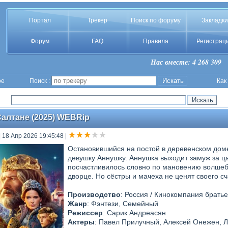
Портал
Трекер
Поиск по форуму
Закладки
Форум
FAQ
Правила
Регистрац
Нас вместе: 4 268 309
ое
Поиск :
Как
Салтане (2025) WEBRip
| 18 Апр 2026 19:45:48
|
Остановившийся на постой в деревенском дом
девушку Аннушку. Аннушка выходит замуж за ц
посчастливилось словно по мановению волшебн
дворце. Но сёстры и мачеха не ценят своего сч
Производство
: Россия / Кинокомпания брать
Жанр
: Фэнтези, Семейный
Режиссер
: Сарик Андреасян
Актеры
: Павел Прилучный, Алексей Онежен, Л