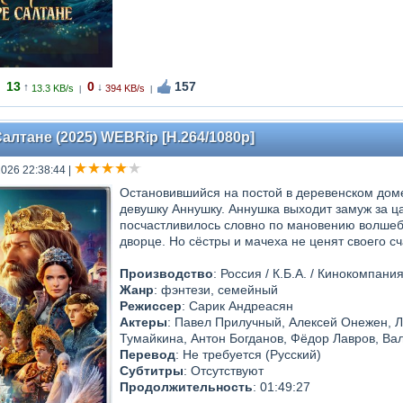
13
0
157
↑
↓
13.3 KB/s
394 KB/s
|
|
Салтане (2025) WEBRip [H.264/1080p]
2026 22:38:44
|
Остановившийся на постой в деревенском дом
девушку Аннушку. Аннушка выходит замуж за ц
посчастливилось словно по мановению волшебн
дворце. Но сёстры и мачеха не ценят своего сч
Производство
: Россия / К.Б.А. / Кинокомпан
Жанр
: фэнтези, семейный
Режиссер
: Сарик Андреасян
Актеры
: Павел Прилучный, Алексей Онежен, Л
Тумайкина, Антон Богданов, Фёдор Лавров, Ва
Перевод
: Не требуется (Русский)
Субтитры
: Отсутствуют
Продолжительность
: 01:49:27