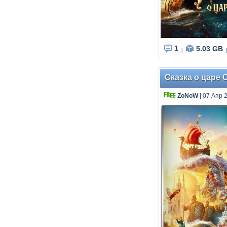
1
5.03 GB
|
|
Сказка о царе 
ZoNoW
| 07 Апр 