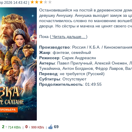
пр 2026 14:43:42
|
Остановившийся на постой в деревенском дом
девушку Аннушку. Аннушка выходит замуж за ц
посчастливилось словно по мановению волшебн
дворце. Но сёстры и мачеха не ценят своего сч
Пока (
Читать дальше...
)
Производство
: Россия / К.Б.А. / Кинокомпан
Жанр
: фэнтези, семейный
Режиссер
: Сарик Андреасян
Актеры
: Павел Прилучный, Алексей Онежен, Л
Тумайкина, Антон Богданов, Фёдор Лавров, Ва
Перевод
: не требуется (Русский)
Субтитры
: Отсутствуют
Продолжительность
: 01:49:55
2
0
69
↑
↓
714 KB/s
999 KB/s
|
|