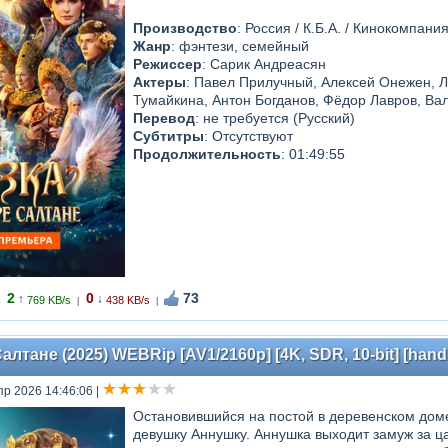
Производство
: Россия / К.Б.А. / Кинокомпан
Жанр
: фэнтези, семейный
Режиссер
: Сарик Андреасян
Актеры
: Павел Прилучный, Алексей Онежен, Л
Тумайкина, Антон Богданов, Фёдор Лавров, Ва
Перевод
: не требуется (Русский)
Субтитры
: Отсутствуют
Продолжительность
: 01:49:55
2
0
73
↑
↓
769 KB/s
438 KB/s
|
|
алтане (2025) WEBRip [AV1/2160p] [4K, SDR, 10-bit] [han
пр 2026 14:46:06
|
Остановившийся на постой в деревенском дом
девушку Аннушку. Аннушка выходит замуж за ц