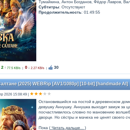
Тумайкина, Антон Богданов, Фёдор Лавров, Ва
Субтитры
: Отсутствуют
Продолжительность
: 01:49:55
2
0
30
↑
↓
77.5 KB/s
2.27 KB/s
|
|
алтане (2025) WEBRip [AV1/1080p] [10-bit] [handmade AI]
пр 2026 15:08:49
|
Остановившийся на постой в деревенском дом
девушку Аннушку. Аннушка выходит замуж за ц
посчастливилось словно по мановению волшебн
дворце. Но сёстры и мачеха не ценят своего сч
Пока (
Читать дальше...
)