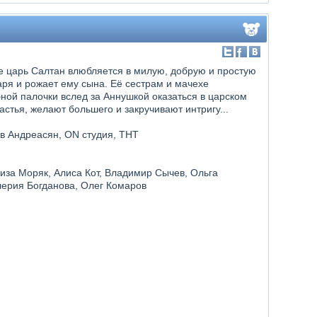
е царь Салтан влюбляется в милую, добрую и простую
аря и рожает ему сына. Её сестрам и мачехе
ой палочки вслед за Аннушкой оказаться в царском
астья, желают большего и закручивают интригу...
ев Андреасян, ON студия, ТНТ
иза Моряк, Алиса Кот, Владимир Сычев, Ольга
лерия Богданова, Олег Комаров