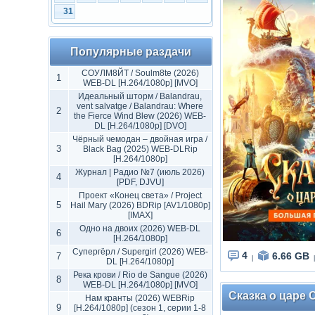
31
Популярные раздачи
СОУЛМ8ЙТ / Soulm8te (2026)
1
WEB-DL [H.264/1080p] [MVO]
Идеальный шторм / Balandrau,
vent salvatge / Balandrau: Where
2
the Fierce Wind Blew (2026) WEB-
DL [H.264/1080p] [DVO]
Чёрный чемодан – двойная игра /
3
Black Bag (2025) WEB-DLRip
[H.264/1080p]
Журнал | Радио №7 (июль 2026)
4
[PDF, DJVU]
Проект «Конец света» / Project
5
Hail Mary (2026) BDRip [AV1/1080p]
[IMAX]
Одно на двоих (2026) WEB-DL
6
[H.264/1080p]
Супергёрл / Supergirl (2026) WEB-
4
6.66 GB
7
|
|
DL [H.264/1080p]
Река крови / Rio de Sangue (2026)
8
WEB-DL [H.264/1080p] [MVO]
Сказка о царе С
Нам кранты (2026) WEBRip
9
[H.264/1080p] (сезон 1, серии 1-8