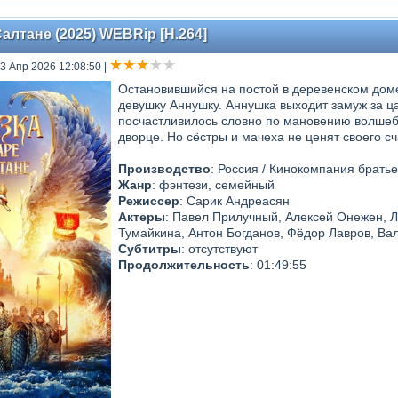
Салтане (2025) WEBRip [H.264]
13 Апр 2026 12:08:50
|
Остановившийся на постой в деревенском дом
девушку Аннушку. Аннушка выходит замуж за ц
посчастливилось словно по мановению волшебн
дворце. Но сёстры и мачеха не ценят своего сч
Производство
: Россия / Кинокомпания брать
Жанр
: фэнтези, семейный
Режиссер
: Сарик Андреасян
Актеры
: Павел Прилучный, Алексей Онежен, Л
Тумайкина, Антон Богданов, Фёдор Лавров, Ва
Субтитры
: отсутствуют
Продолжительность
: 01:49:55