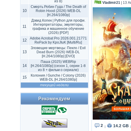
из 8)
Vladimir21
| 13 А
Смерть Робин Гуда / The Death of
10
Robin Hood (2026) WEB-DL
[H.264/1080p]
Дэвид Копек | Python для профи.
Интерпретаторы, эмуляторы,
11
графика и машинное обучение
(2026) [PDF]
Adobe Acrobat Pro 2026.001.21771
12
RePack by KpoJIuK [Multi/Ru]
Зловещие мертвецы: Пекло / Evil
13
Dead Burn (2026) WEB-DL
[H.264/1080p] [DVO]
Паша (2025) WEBRip
14
[H.264/1080p] (сезон 1, серии 1-8
из 8 + фильм о сериале)
Колония / Gunche / Colony (2026)
15
WEB-DL [H.264/1080p]
текущей недели
Рекомендуем
2
14.2 GB
|
|