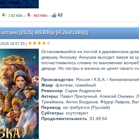
4
0
62
↑
↓
1.82 KB/s
663 KB/s
|
|
Салтане (2025) WEBRip [H.264/1080p]
 2026 16:57:35
|
Остановившийся на постой в деревенском дом
девушку Аннушку. Аннушка выходит замуж за ц
посчастливилось словно по мановению волшебн
дворце. Но сёстры и мачеха не ценят своего сч
Производство
: Россия / К.Б.А. / Кинокомпан
Жанр
: фэнтези, семейный
Режиссер
: Сарик Андреасян
Актеры
: Павел Прилучный, Алексей Онежен, Л
Тумайкина, Антон Богданов, Фёдор Лавров, Ва
Перевод
: не требуется (Русский)
Субтитры
: осутствуют
Продолжительность
: 01:49:54