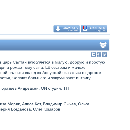
е царь Салтан влюбляется в милую, добрую и простую
аря и рожает ему сына. Её сестрам и мачехе
ой палочки вслед за Аннушкой оказаться в царском
астья, желают большего и закручивают интригу.
ия братьев Андреасян, ON студия, ТНТ
иза Моряк, Алиса Кот, Владимир Сычев, Ольга
лерия Богданова, Олег Комаров