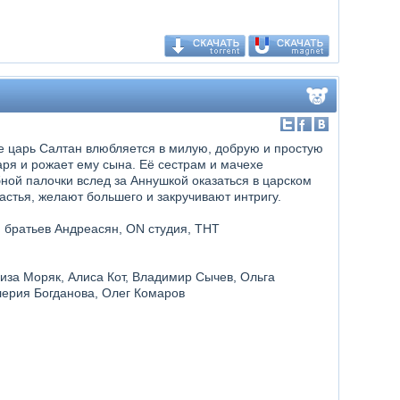
е царь Салтан влюбляется в милую, добрую и простую
аря и рожает ему сына. Её сестрам и мачехе
ой палочки вслед за Аннушкой оказаться в царском
астья, желают большего и закручивают интригу.
ия братьев Андреасян, ON студия, ТНТ
иза Моряк, Алиса Кот, Владимир Сычев, Ольга
лерия Богданова, Олег Комаров