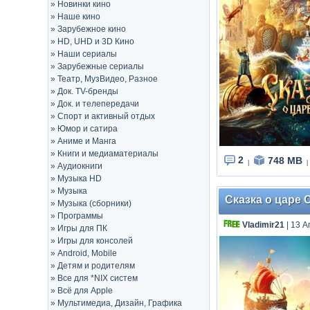
»
Новинки кино
»
Наше кино
»
Зарубежное кино
»
HD, UHD и 3D Кино
»
Наши сериалы
»
Зарубежные сериалы
»
Театр, МузВидео, Разное
»
Док. TV-бренды
»
Док. и телепередачи
»
Спорт и активный отдых
»
Юмор и сатира
»
Аниме и Манга
»
Книги и медиаматериалы
2
748 MB
|
|
»
Аудиокниги
»
Музыка HD
»
Музыка
Сказка о царе С
»
Музыка (сборники)
»
Программы
Vladimir21
| 13 А
»
Игры для ПК
»
Игры для консолей
»
Android, Mobile
»
Детям и родителям
»
Все для *NIX систем
»
Всё для Apple
»
Мультимедиа, Дизайн, Графика