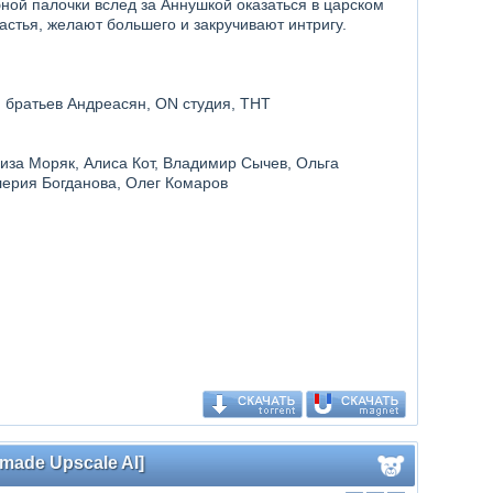
ой палочки вслед за Аннушкой оказаться в царском
астья, желают большего и закручивают интригу.
ия братьев Андреасян, ON студия, ТНТ
иза Моряк, Алиса Кот, Владимир Сычев, Ольга
лерия Богданова, Олег Комаров
dmade Upscale AI]