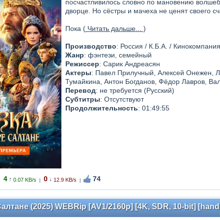
посчастливилось словно по мановению волшебн
дворце. Но сёстры и мачеха не ценят своего сч
Пока (
Читать дальше...
)
Производство
: Россия / К.Б.А. / Кинокомпан
Жанр
: фэнтези, семейный
Режиссер
: Сарик Андреасян
Актеры
: Павел Прилучный, Алексей Онежен, Л
Тумайкина, Антон Богданов, Фёдор Лавров, Ва
Перевод
: не требуется (Русский)
Субтитры
: Отсутствуют
Продолжительность
: 01:49:55
4
0
74
↑
↓
0.07 KB/s
12.9 KB/s
|
|
алтане (2025) WEBRip [AV1/2160p] [4K, SDR, 10-bit] [han