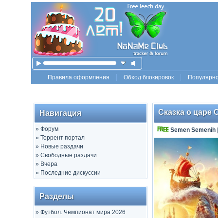
Правила оформления
Обход блокировок
Популярн
Сказка о царе 
Навигация
»
Форум
Semen Semenih
»
Торрент портал
»
Новые раздачи
»
Свободные раздачи
»
Вчера
»
Последние дискуссии
Разделы
»
Футбол. Чемпионат мира 2026