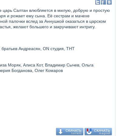
е царь Салтан влюбляется в милую, добрую и простую
аря и рожает ему сына. Её сестрам и мачехе
ой палочки вслед за Аннушкой оказаться в царском
астья, желают большего и закручивают интригу.
ия братьев Андреасян, ON студия, ТНТ
иза Моряк, Алиса Кот, Владимир Сычев, Ольга
лерия Богданова, Олег Комаров