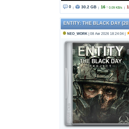
0
30.2 GB
16
1
↑
0.09 KB/s
|
|
|
ENTITY: THE BLACK DAY (2023)
NEO_WORK
| 08 Авг 2026 18:24:04
|