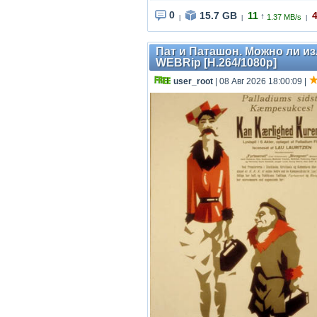
0
15.7 GB
11
↑
1.37 MB/s
|
|
|
Пат и Паташон. Можно ли изл
WEBRip [H.264/1080p]
user_root
| 08 Авг 2026 18:00:09
|