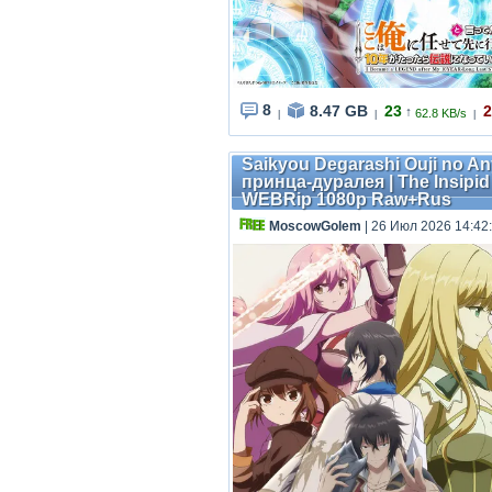
8
8.47 GB
23
2
↑
62.8 KB/s
|
|
|
Saikyou Degarashi Ouji no A
принца-дуралея | The Insipid P
WEBRip 1080p Raw+Rus
MoscowGolem
| 26 Июл 2026 14:42