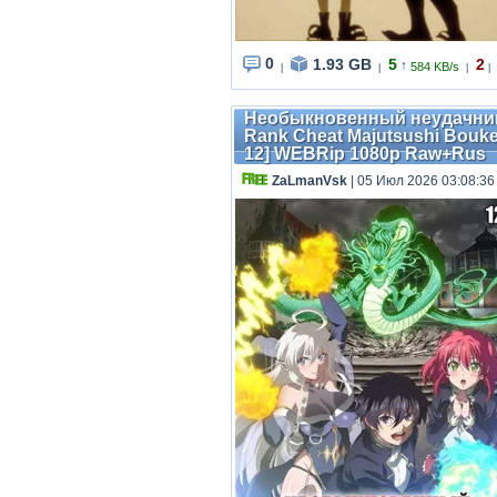
0
1.93 GB
5
2
↑
584 KB/s
|
|
|
|
Необыкновенный неудачник |
Rank Cheat Majutsushi Bouke
12] WEBRip 1080p Raw+Rus
ZaLmanVsk
| 05 Июл 2026 03:08:36