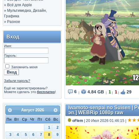
»
Всё для Apple
»
Мультимедиа, Дизайн,
Графика
»
Разное
Вход
Имя:
Пароль:
Запомнить меня
Забыли пароль?
Ещё не зарегистрированы?
6
4.84 GB
1
1
29
Можете сделать это
бесплатно
!
|
|
|
|
Iwamoto-senpai no Suisen | 
Август
2026
эп.] WEBRip 1080p raw
Пн
Вт
Ср
Чт
Пт
Сб
Вс
oFlem
| 20 Июл 2026 01:46:15
|
1
2
3
4
5
6
7
8
9