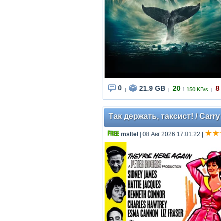
0
21.9 GB
20
8
↑
150 KB/s
|
|
|
Так держать, таксист! / Carr
msltel
| 08 Авг 2026 17:01:22
|