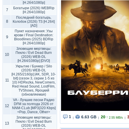
[H.264/1080p]
Богатыри (2026) WEBRip
7
[H.264/1080p]
Последний богатырь.
8
Колобок (2026) TS [H.264]
[AD]
Пункт назначения: Узы
крови / Final Destination:
9
Bloodlines (2025) BDRip
[H.264/1080p]
Зловещие мертвецы:
Пекло / Evil Dead Burn
10
(2026) WEB-DL
[H.264/1080p] [DVO]
Укрытие / Бункер / Silo
(2026) WEB-DL
[H.265/2160p] [4K, SDR, 10-
bit] (сезон 3, серии 1-5 из
11
10) HDRezka, NewComers,
Red Head Sound, LostFilm,
TVShows, Яроцкий
(обновляемая)
VA - Лучшие песни Радио
DFM за полгода 2026 от
12
NNM-CLub [MP3|320 Kbps]
<Pop, Dance, Other>
1
6.63 GB
20
↑
Зловещие мертвецы:
2.55 MB/s
|
|
|
Пекло / Evil Dead Burn
13
(2026) WEB-DL