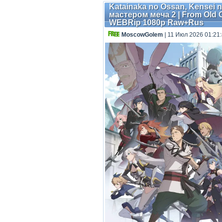
Katainaka no Ossan, Kensei n
мастером меча 2 | From Old C
WEBRip 1080p Raw+Rus
MoscowGolem
| 11 Июл 2026 01:21