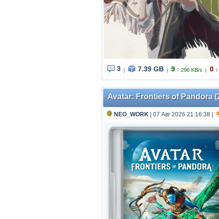
3
7.39 GB
9
0
↑
↓
296 KB/s
|
|
|
Avatar: Frontiers of Pandora (
NEO_WORK
| 07 Авг 2026 21:16:38
|