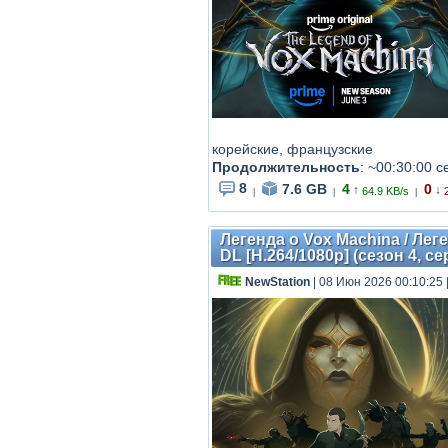
корейские, французские
Продолжительность
: ~00:30:00 с
8
7.6 GB
4
0
↑
↓
64.9 KB/s
|
|
|
Легенда о Vox Machina / Лег
DL [H.264/1080p] (сезон 4, се
NewStation
| 08 Июн 2026 00:10:25