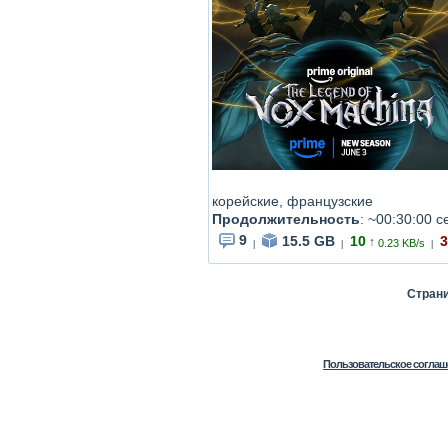
корейские, французские
Продолжительность
: ~00:30:00 с
9
15.5 GB
10
3
↑
0.23 KB/s
|
|
|
Стран
Пользовательское соглаш