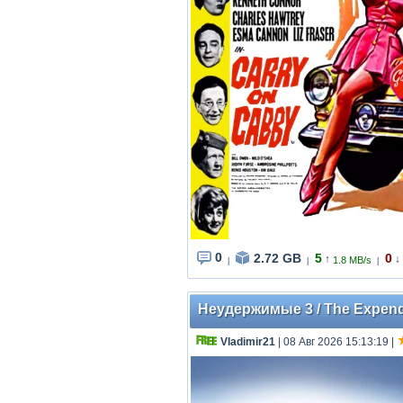
0
2.72 GB
5
0
↑
↓
1.8 MB/s
|
|
|
Неудержимые 3 / The Expenda
Vladimir21
| 08 Авг 2026 15:13:19
|