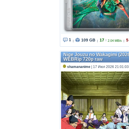
1
109 GB
17
5
↑
2.04 MB/s
|
|
|
Nige Jouzu no Wakagimi (2026
WEBRip 720p raw
shamananime
| 17 Июл 2026 21:01:03