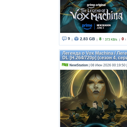
9
2.83 GB
8
0
↑
↓
373 KB/s
|
|
|
Легенда о Vox Machina / Лег
DL [H.264/720p] (сезон 4, сер
NewStation
| 08 Июн 2026 00:19:50