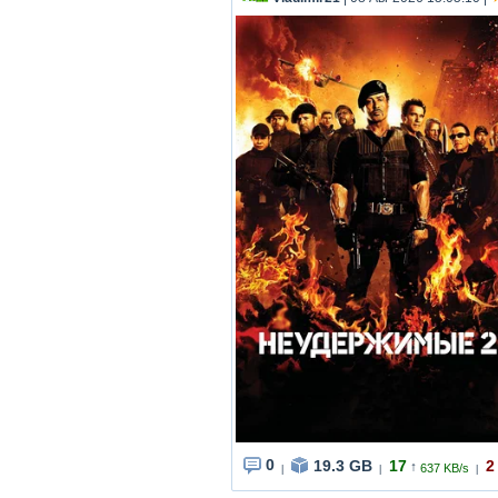
0
19.3 GB
17
2
↑
637 KB/s
|
|
|