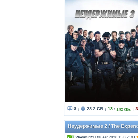
0
23.2 GB
13
3
↑
1.92 KB/s
|
|
|
Неудержимые 2 / The Expenda
Vladimir21
| 08 Авг 2026 15:05:10
|