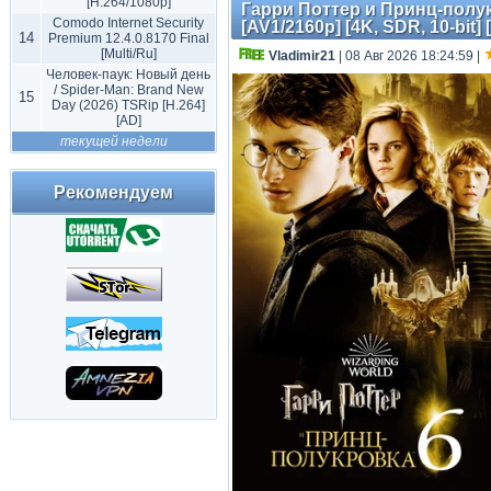
[H.264/1080p]
Гарри Поттер и Принц-полукро
Comodo Internet Security
[AV1/2160p] [4K, SDR, 10-bit]
14
Premium 12.4.0.8170 Final
[Multi/Ru]
Vladimir21
| 08 Авг 2026 18:24:59
|
Человек-паук: Новый день
/ Spider-Man: Brand New
15
Day (2026) TSRip [H.264]
[AD]
текущей недели
Рекомендуем