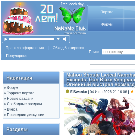
Портал
Форум
Правила оформления
Обход блокировок
Поиск :
Популярное
Mahou Shoujo Lyrical Nanoha 
Навигация
Exceeds: Gun Blaze Vengea
Огненный выстрел возмездия 
»
Форум
ElSwanko
| 04 Июл 2026 21:16:08
|
»
Торрент портал
»
Новые раздачи
»
Свободные раздачи
»
Вчера
»
Последние дискуссии
Разделы