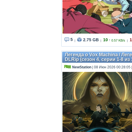
5
2.75 GB
10
1
↑
0.57 KB/s
|
|
|
Легенда о Vox Machina / Лег
DLRip (сезон 4, серии 1-8 из
NewStation
| 08 Июн 2026 00:28:05