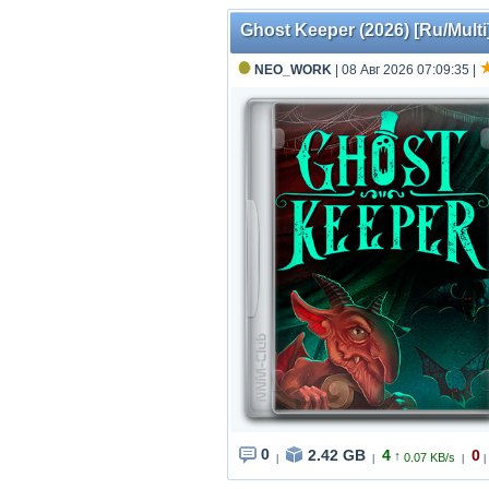
Ghost Keeper (2026) [Ru/Multi]
NEO_WORK
| 08 Авг 2026 07:09:35
|
0
2.42 GB
4
0
↑
0.07 KB/s
|
|
|
|