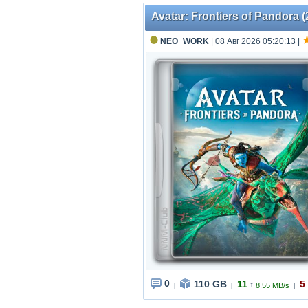
Avatar: Frontiers of Pandora (
NEO_WORK
| 08 Авг 2026 05:20:13
|
0
110 GB
11
5
↑
8.55 MB/s
|
|
|