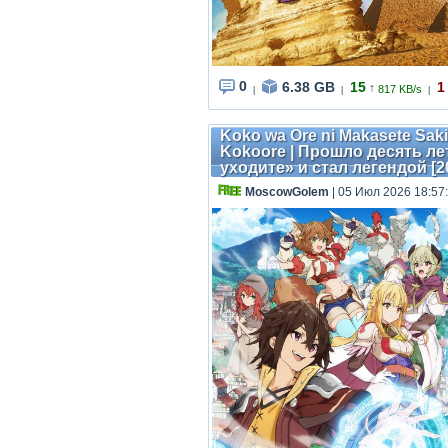
0
6.38 GB
15
1
↑
817 KB/s
|
|
|
Koko wa Ore ni Makasete Saki ni
Kokoore | Прошло десять лет
уходите» и стал легендой [20
MoscowGolem
| 05 Июл 2026 18:57