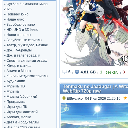
»
Футбол. Чемпионат мира
2026
»
Новинки кино
»
Наше кино
»
Зарубежное кино
»
HD, UHD и 3D Кино
»
Наши сериалы
»
Зарубежные сериалы
»
Театр, МузВидео, Разное
»
Док. TV-бренды
»
Док. и телепередачи
»
Спорт и активный отдых
»
Юмор и сатира
»
Аниме и Манга
6
4.81 GB
1
3
↑
984 KB/s
|
|
|
|
»
Книги и медиаматериалы
»
Аудиокниги
Tenmaku no Jaadugar | A Witch
»
Музыка HD
WebRip 720p raw
»
Музыка
»
Музыка (сборники)
ElSwanko
| 04 Июл 2026 21:25:16
|
»
Программы
»
Игры для ПК
»
Игры для консолей
»
Android, Mobile
»
Детям и родителям
»
Все для *NIX систем