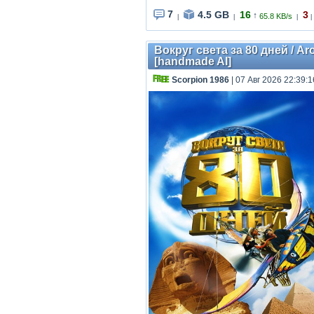
7
4.5 GB
16
3
↑
65.8 KB/s
|
|
|
|
Вокруг света за 80 дней / Aro
[handmade AI]
Scorpion 1986
| 07 Авг 2026 22:39:1