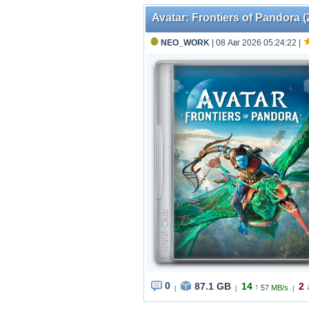
Avatar: Frontiers of Pandora (2
NEO_WORK
| 08 Авг 2026 05:24:22
|
0
87.1 GB
14
2
↑
57 MB/s
|
|
|