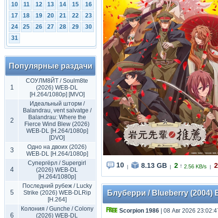
10
11
12
13
14
15
16
17
18
19
20
21
22
23
24
25
26
27
28
29
30
31
Популярные раздачи
СОУЛМ8ЙТ / Soulm8te
1
(2026) WEB-DL
[H.264/1080p] [MVO]
Идеальный шторм /
Balandrau, vent salvatge /
Balandrau: Where the
2
Fierce Wind Blew (2026)
WEB-DL [H.264/1080p]
[DVO]
Одно на двоих (2026)
3
WEB-DL [H.264/1080p]
Супергёрл / Supergirl
10
8.13 GB
2
2
↑
2.56 KB/s
|
|
|
4
(2026) WEB-DL
[H.264/1080p]
Последний рубеж / Lucky
5
Блуберри / Blueberry (2004) B
Strike (2026) WEB-DLRip
[H.264]
Колония / Gunche / Colony
Scorpion 1986
| 08 Авг 2026 23:02:4
6
(2026) WEB-DL