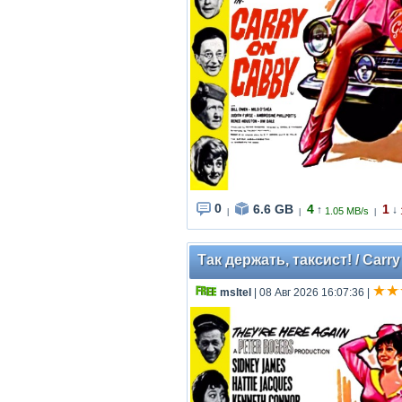
0
6.6 GB
4
1
↑
↓
1.05 MB/s
|
|
|
Так держать, таксист! / Carr
msltel
| 08 Авг 2026 16:07:36
|