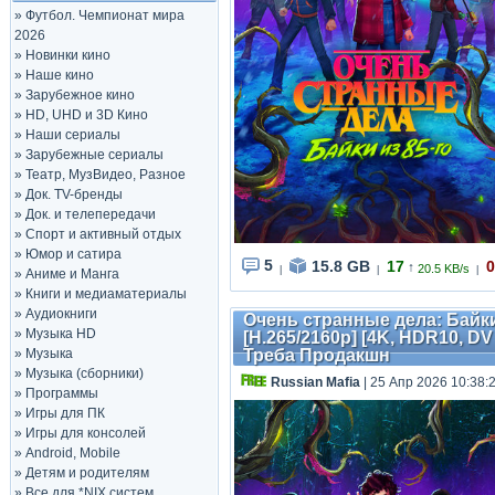
»
Футбол. Чемпионат мира
2026
»
Новинки кино
»
Наше кино
»
Зарубежное кино
»
HD, UHD и 3D Кино
»
Наши сериалы
»
Зарубежные сериалы
»
Театр, МузВидео, Разное
»
Док. TV-бренды
»
Док. и телепередачи
»
Спорт и активный отдых
»
Юмор и сатира
5
15.8 GB
17
0
↑
20.5 KB/s
|
|
|
»
Аниме и Манга
»
Книги и медиаматериалы
»
Аудиокниги
Очень странные дела: Байки и
»
Музыка HD
[H.265/2160p] [4K, HDR10, DV 8.
»
Музыка
Треба Продакшн
»
Музыка (сборники)
Russian Mafia
| 25 Апр 2026 10:38:
»
Программы
»
Игры для ПК
»
Игры для консолей
»
Android, Mobile
»
Детям и родителям
»
Все для *NIX систем