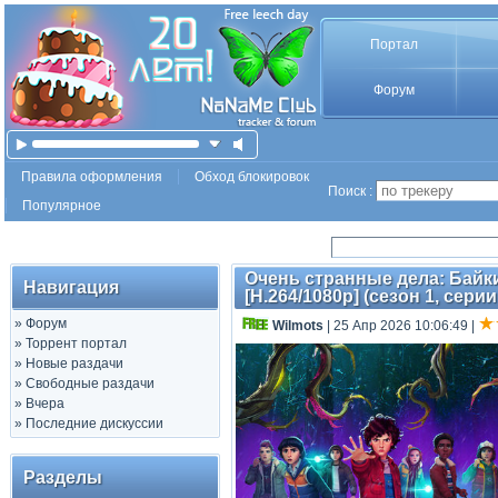
Портал
Форум
Правила оформления
Обход блокировок
Поиск :
Популярное
Очень странные дела: Байки и
Навигация
[H.264/1080p] (сезон 1, серии
»
Форум
Wilmots
| 25 Апр 2026 10:06:49
|
»
Торрент портал
»
Новые раздачи
»
Свободные раздачи
»
Вчера
»
Последние дискуссии
Разделы