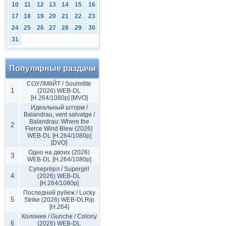
10
11
12
13
14
15
16
17
18
19
20
21
22
23
24
25
26
27
28
29
30
31
Популярные раздачи
СОУЛМ8ЙТ / Soulm8te
1
(2026) WEB-DL
[H.264/1080p] [MVO]
Идеальный шторм /
Balandrau, vent salvatge /
Balandrau: Where the
2
Fierce Wind Blew (2026)
WEB-DL [H.264/1080p]
[DVO]
Одно на двоих (2026)
3
WEB-DL [H.264/1080p]
Супергёрл / Supergirl
4
(2026) WEB-DL
[H.264/1080p]
Последний рубеж / Lucky
5
Strike (2026) WEB-DLRip
[H.264]
Колония / Gunche / Colony
6
(2026) WEB-DL