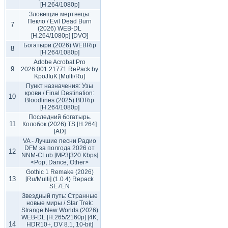
[H.264/1080p]
Зловещие мертвецы:
Пекло / Evil Dead Burn
7
(2026) WEB-DL
[H.264/1080p] [DVO]
Богатыри (2026) WEBRip
8
[H.264/1080p]
Adobe Acrobat Pro
9
2026.001.21771 RePack by
KpoJIuK [Multi/Ru]
Пункт назначения: Узы
крови / Final Destination:
10
Bloodlines (2025) BDRip
[H.264/1080p]
Последний богатырь.
11
Колобок (2026) TS [H.264]
[AD]
VA - Лучшие песни Радио
DFM за полгода 2026 от
12
NNM-CLub [MP3|320 Kbps]
<Pop, Dance, Other>
Gothic 1 Remake (2026)
13
[Ru/Multi] (1.0.4) Repack
SE7EN
Звездный путь: Странные
новые миры / Star Trek:
Strange New Worlds (2026)
WEB-DL [H.265/2160p] [4K,
14
HDR10+, DV 8.1, 10-bit]