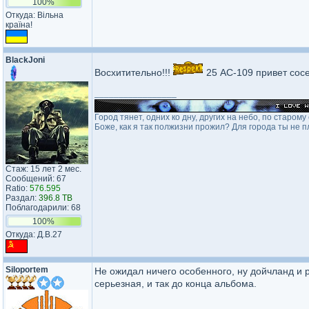
100%
Откуда: Вільна
країна!
BlackJoni
Восхитительно!!!
25 АС-109 привет со
_________________
Город тянет, одних ко дну, других на небо, по старом
Боже, как я так полжизни прожил? Для города ты не п
Стаж: 15 лет 2 мес.
Сообщений: 67
Ratio:
576.595
Раздал:
396.8 TB
Поблагодарили: 68
100%
Откуда: Д.В.27
Siloportem
Не ожидал ничего особенного, ну дойчланд и 
серьезная, и так до конца альбома.