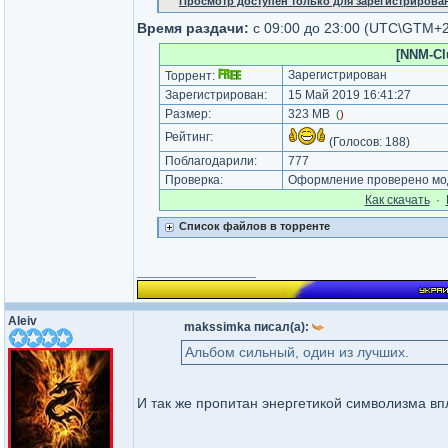
Просмотр доступен только для зарегистрирова
Время раздачи:
с 09:00 до 23:00 (UTC\GTM+2
[NNM-Cl
Зарегистрирован
Торрент:
Зарегистрирован:
15 Май 2019 16:41:27
Размер:
323 MB
(
)
Рейтинг:
(Голосов:
188
)
Поблагодарили:
777
Проверка:
Оформление проверено мод
Как cкачать
·
Список файлов в торренте
_________________
Aleiv
makssimka писал(а):
Альбом сильный, один из лучших.
И так же пропитан энергетикой символизма вп