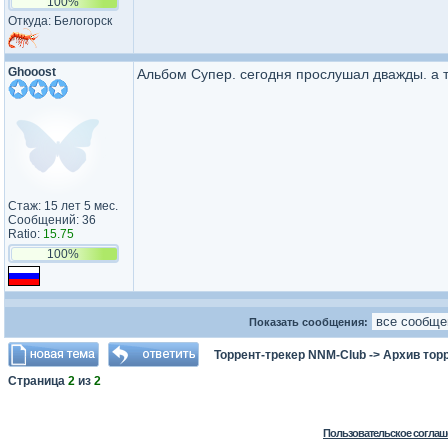
100%
Откуда: Белогорск
Ghooost
Альбом Супер. сегодня прослушал дважды. а 
Стаж: 15 лет 5 мес.
Сообщений: 36
Ratio:
15.75
100%
Показать сообщения:
Торрент-трекер NNM-Club
->
Архив тор
Страница
2
из
2
Пользовательское соглаш