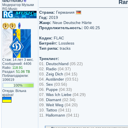
fanDYNAMO
®
Ram
Модератор Музыки
RG Music
Страна:
Германия
Год:
2019
Жанр:
Neue Deutsche Härte
Продолжительность:
00:46:25
Кодек:
FLAC
Битрейт:
Lossless
Тип рипа:
tracks
Треклист:
Стаж: 14 лет 3 мес.
01.
Deutschland
(05:22)
Сообщений: 4406
Ratio:
118.91
02.
Radio
(04:37)
Раздал:
51.06 TB
03.
Zeig Dich
(04:15)
Поблагодарили:
04.
Ausländer
(03:51)
106619
05.
Sex
(03:56)
100%
06.
Puppe
(04:33)
Откуда: Вільна
07.
Was Ich Liebe
(04:29)
країна!
08.
Diamant
(02:34)
09.
Weit Weg
(04:20)
10.
Tattoo
(04:11)
11.
Hallomann
(04:11)