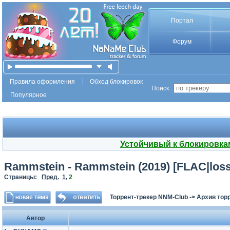
Портал
Форум
Правила оформления
Обход блокировок
Поиск :
Популярное
Устойчивый к блокировка
Rammstein - Rammstein (2019) [FLAC|los
Страницы:
Пред.
1
,
2
Торрент-трекер NNM-Club
->
Архив тор
Автор