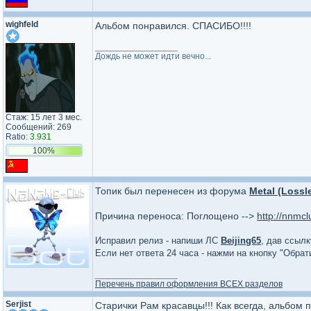
wighfeld
Альбом понравился. СПАСИБО!!!!
_________________
Дождь не может идти вечно...
Стаж: 15 лет 3 мес.
Сообщений: 269
Ratio:
3.931
100%
Топик был перенесен из форума
Metal (Lossl
Причина переноса: Поглощено -->
http://nnmc
Исправил релиз - напиши ЛС
Beijing65
, дав ссылк
Если нет ответа 24 часа - нажми на кнопку "Обра
_________________
Перечень правил оформления ВСЕХ разделов
Serjist
Старички Рам красавцы!!! Как всегда, альбом 