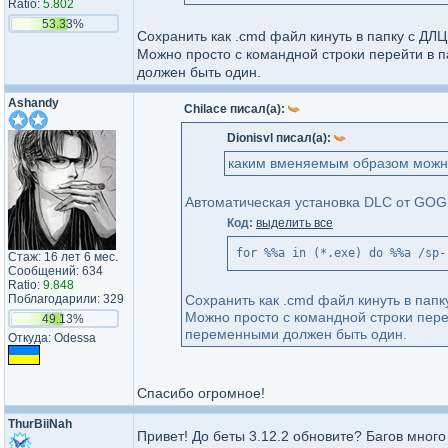
Ratio:
5.802
53.33%
Сохранить как .cmd файл кинуть в папку с ДЛЦ 
Можно просто с командной строки перейти в п
должен быть один.
Ashandy
Chilace писал(а):
Dionisvl писал(а):
каким вменяемым образом можно
Автоматическая установка DLC от GOG
Код:
выделить все
for %%a in (*.exe) do %%a /sp-
Стаж: 16 лет 6 мес.
Сообщений: 634
Ratio:
9.848
Поблагодарили: 329
Сохранить как .cmd файл кинуть в папку
Можно просто с командной строки перей
49.13%
переменными должен быть один.
Откуда: Odessa
Спасибо огромное!
ThurBiiNah
Привет! До беты 3.12.2 обновите? Багов мног