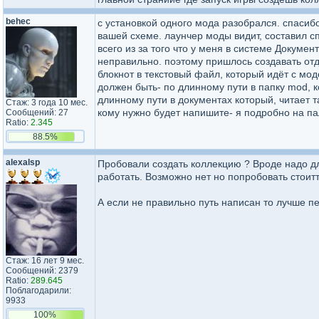
behec
с установкой одного мода разобрался. спасибо
вашей схеме. лаунчер моды видит, составил сп
всего из за того что у меня в системе Докуме
неправильно. поэтому пришлось создавать отде
блокнот в текстовый файл, который идёт с мод
должен быть- по длинному пути в папку mod, к
длинному пути в документах который, читает т
Стаж: 3 года 10 мес.
кому нужно будет напишите- я подробно на п
Сообщений: 27
Ratio:
2.345
88.5%
alexalsp
Пробовали создать коллекцию ? Вроде надо дл
работать. Возможно нет но попробовать стоитт
А если не правильно путь написан то лучше пе
Стаж: 16 лет 9 мес.
Сообщений: 2379
Ratio:
289.645
Поблагодарили:
9933
100%