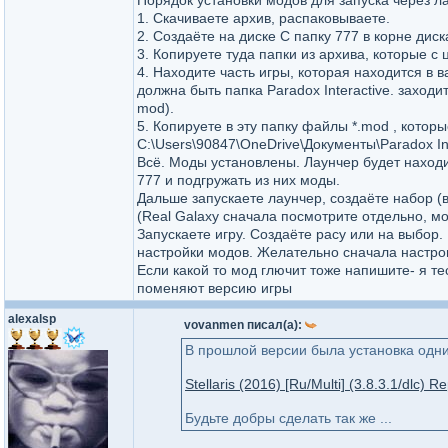
Порядок установки модов для запуска через л
1. Скачиваете архив, распаковываете.
2. Создаёте на диске С папку 777 в корне диск
3. Копируете туда папки из архива, которые с
4. Находите часть игры, которая находится в 
должна быть папка Paradox Interactive. заходит
mod).
5. Копируете в эту папку файлы *.mod , котор
C:\Users\90847\OneDrive\Документы\Paradox Inte
Всё. Моды установлены. Лаунчер будет находит
777 и подгружать из них моды.
Дальше запускаете лаунчер, создаёте набор (
(Real Galaxy сначала посмотрите отдельно, мо
Запускаете игру. Создаёте расу или на выбор.
настройки модов. Желательно сначала настрои
Если какой то мод глючит тоже напишите- я т
поменяют версию игры
alexalsp
vovanmen писал(а):
В прошлой версии была установка одни
Stellaris (2016) [Ru/Multi] (3.8.3.1/dlc) 
Будьте добры сделать так же ...