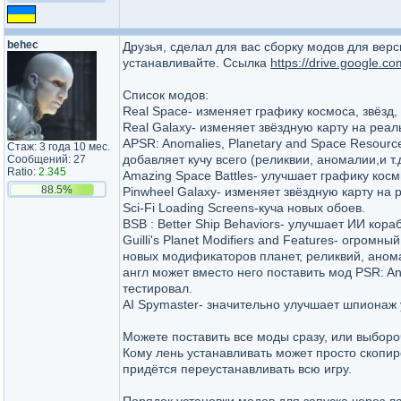
behec
Друзья, сделал для вас сборку модов для верси
устанавливайте. Ссылка
https://drive.google
Список модов:
Real Space- изменяет графику космоса, звёзд,
Real Galaxy- изменяет звёздную карту на реал
APSR: Anomalies, Planetary and Space Resourc
Стаж: 3 года 10 мес.
добавляет кучу всего (реликвии, аномалии,и т.
Сообщений: 27
Ratio:
2.345
Amazing Space Battles- улучшает графику косм
88.5%
Pinwheel Galaxy- изменяет звёздную карту на 
Sci-Fi Loading Screens-куча новых обоев.
BSB : Better Ship Behaviors- улучшает ИИ кора
Guilli's Planet Modifiers and Features- огро
новых модификаторов планет, реликвий, аномал
англ может вместо него поставить мод PSR: An
тестировал.
AI Spymaster- значительно улучшает шпионаж у
Можете поставить все моды сразу, или выборо
Кому лень устанавливать может просто скопир
придётся переустанавливать всю игру.