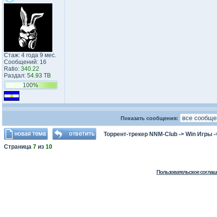
Стаж: 4 года 9 мес.
Сообщений: 16
Ratio:
340.22
Раздал:
54.93 TB
100%
Показать сообщения:
Торрент-трекер NNM-Club
->
Win Игры
-
Страница
7
из
10
Пользовательское соглаш