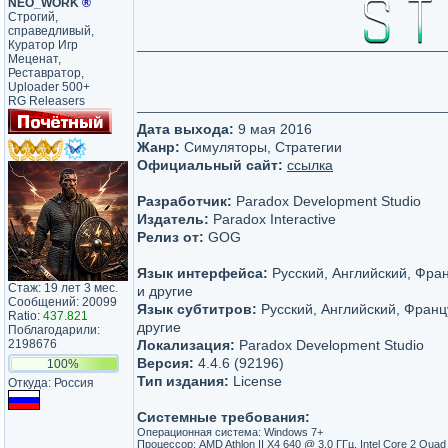
NEO_WORK
®
Строгий,
справедливый,
Куратор Игр
Меценат,
Реставратор,
Uploader 500+
RG Releasers
Дата выхода:
9 мая 2016
Жанр:
Симуляторы, Стратегии
Официальный сайт:
ссылка
Разработчик:
Paradox Development Studio
Издатель:
Paradox Interactive
Релиз от:
GOG
Язык интерфейса:
Русский, Английский, Фра
Стаж: 19 лет 3 мес.
и другие
Сообщений: 20099
Язык субтитров:
Русский, Английский, Франц
Ratio:
437.821
другие
Поблагодарили:
2198676
Локализация:
Paradox Development Studio
Версия:
4.4.6 (92196)
100%
Тип издания:
License
Откуда: Россия
Системные требования:
Операционная система: Windows 7+
Процессор: AMD Athlon II X4 640 @ 3.0 ГГц, Intel Core 2 Qua