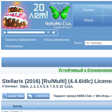
Портал
Форум
Правила оформления
Обход блокировок
Поиск :
Популярное
Устойчивый к блокировка
Stellaris (2016) [Ru/Multi] (4.4.6/dlc) Li
Страницы:
Пред.
1
,
2
,
3
,
4
,
5
,
6
,
7
,
8
,
9
,
10
След.
Торрент-трекер NNM-Club
->
Win Игры
-
Автор