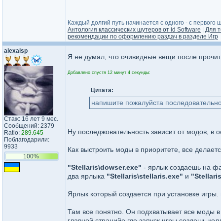
_________________
Каждый долгий путь начинается с одного - с первого ша
Антология классических шутеров от id Software
|
Для т
рекомендации по оформлению раздач в разделе Игр
alexalsp
Я не думал, что очивидные вещи после прочит
Добавлено спустя 12 минут 4 секунды:
Цитата:
напишите пожалуйста последовательно
Стаж: 16 лет 9 мес.
Сообщений: 2379
Ну последжовательность зависит от модов, в 
Ratio:
289.645
Поблагодарили:
9933
Как выстроить моды в приоритете, все делает
100%
"Stellaris\dowser.exe"
- ярлык создаешь на фа
два ярлыка
"Stellaris\stellaris.exe"
и
"Stellar
Ярлык который создается при установке игры.
Там все понятно. Он подхватывает все моды в
главной странийе где запуск игры создешь кол