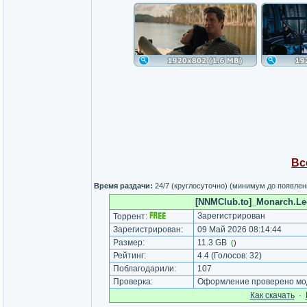
Вс
Время раздачи:
24/7 (круглосуточно) (минимум до появлен
[NNMClub.to]_Monarch.Le
Зарегистрирован
Торрент:
Зарегистрирован:
09 Май 2026 08:14:44
Размер:
11.3 GB
(
)
Рейтинг:
4.4
(Голосов:
32
)
Поблагодарили:
107
Проверка:
Оформление проверено мод
Как cкачать
·