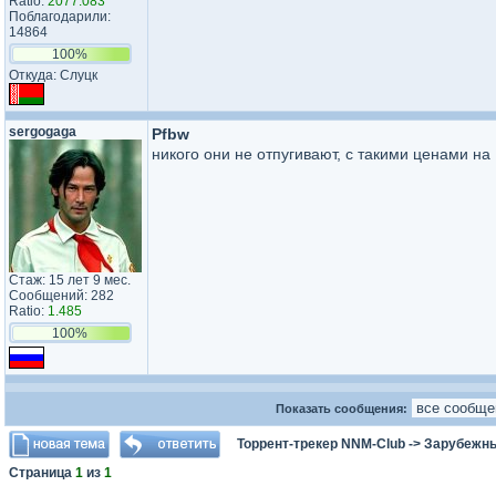
Ratio:
2077.083
Поблагодарили:
14864
100%
Откуда: Слуцк
sergogaga
Pfbw
никого они не отпугивают, с такими ценами н
Стаж: 15 лет 9 мес.
Сообщений: 282
Ratio:
1.485
100%
Показать сообщения:
Торрент-трекер NNM-Club
->
Зарубежн
Страница
1
из
1