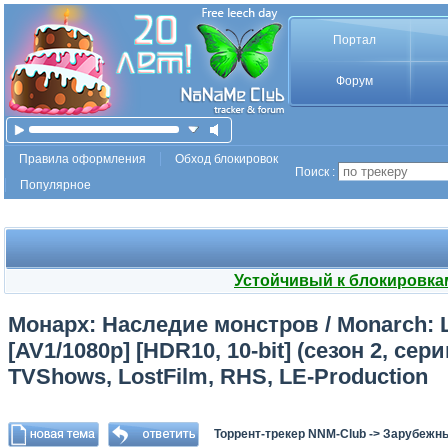
Портал
Форум
Правила оформления
Обход блокировок
Поиск :
Популярное
Устойчивый к блокировка
Монарх: Наследие монстров / Monarch: L
[AV1/1080p] [HDR10, 10-bit] (сезон 2, сер
TVShows, LostFilm, RHS, LE-Production
Торрент-трекер NNM-Club
->
Зарубежн