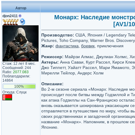
Автор
djon2411
®
Монарх: Наследие монстров
[AV1/10
Производство:
США, Япония / Legendary Tele
Pictures, Toho Company, Warner Bros. Discovery
Жанр:
фантастика
,
боевик
, приключения
Режиссер:
Майрзи Алмас, Джулиан Холмс, Х
Актеры:
Анна Саваи, Курт Рассел, Кирси Клем
Стаж: 12 лет 8 мес.
Джо Типпетт, Уайатт Рассел, Мари Ямамото, Э
Сообщений: 244
Ratio:
2077.083
Мирелли Тейлор, Андерс Холм
Поблагодарили:
14864
Описание:
100%
Во 2-м сезоне сериала «Монарх: Наследие мо
Откуда: Слуцк
происходит после битвы между Годзиллой и Ти
как атака Годзиллы на Сан-Франциско осталас
вновь оказывается шокирована ужасающим се
отправляется в путешествие по миру, чтобы в
своих родственниках и загадочной организаци
название «Монарх». Напомним, в прошлом се
Японию.