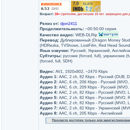
7.0
62,879
/10
Возраст:
18+
(зрителям, достигшим 18 лет. запрещено для 
Релиз от:
djon2411
Продолжительность:
~00:50:00 серия
Качество видео:
WEB-DLRip
Перевод:
Дублированный (Dragon Money Studi
(HDRezka, TVShows, LostFilm, Red Head Sound,
Язык озвучки:
Русский, Украинский, Английск
Субтитры:
русские (forced, full), украинские (f
(forced, full, SDH)
Видео:
AV1, 1920x802, ~2470 Kbps
Аудио 1:
AAC, 2 ch, 82 Kbps - Русский (DUB, 
Аудио 2:
AAC, 6 ch, 206 Kbps - Русский (MVO,
Аудио 3:
AAC, 6 ch, 209 Kbps - Русский (MVO
Аудио 4:
AAC, 2 ch, 82 Kbps - Русский (MVO, L
Аудио 5:
AAC, 2 ch, 82 Kbps - Русский (MVO, 
Аудио 6:
AAC, 2 ch, 82 Kbps - Русский (MVO, L
Аудио 7:
AAC, 2 ch, 82 Kbps - Украинский (MVO
Аудио 8:
AAC, 6 ch, 205 Kbps - Английский
Просмотр доступен только для зарегистрирова