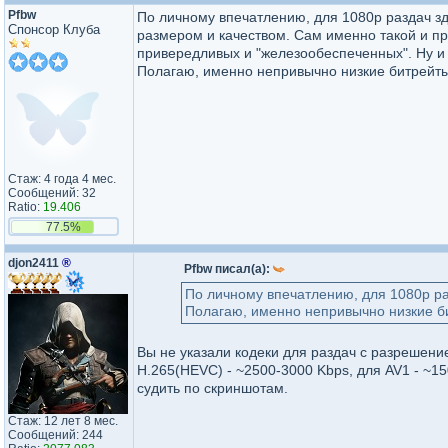
Pfbw
По личному впечатлению, для 1080р раздач з
Спонсор Клуба
размером и качеством. Сам именно такой и п
привередливых и "железообеспеченных". Ну и з
Полагаю, именно непривычно низкие битрейты 
Стаж: 4 года 4 мес.
Сообщений: 32
Ratio:
19.406
77.5%
djon2411
®
Pfbw писал(а):
По личному впечатлению, для 1080р ра
Полагаю, именно непривычно низкие би
Вы не указали кодеки для раздач с разрешени
H.265(HEVC) - ~2500-3000 Kbps, для AV1 - ~15
судить по скриншотам.
Стаж: 12 лет 8 мес.
Сообщений: 244