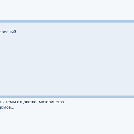
ересный.
ты темы отцовства, материнства...
омов...