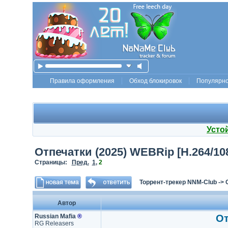
Правила оформления
Обход блокировок
Популярн
Усто
Отпечатки (2025) WEBRip [H.264/1080
Страницы:
Пред.
1
,
2
Торрент-трекер NNM-Club
->
Автор
Russian Mafia
®
От
RG Releasers