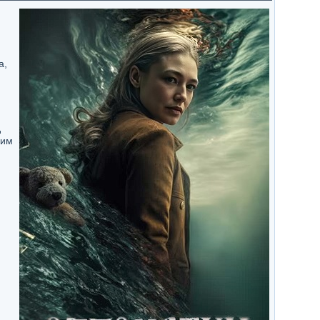
а,
д
 им