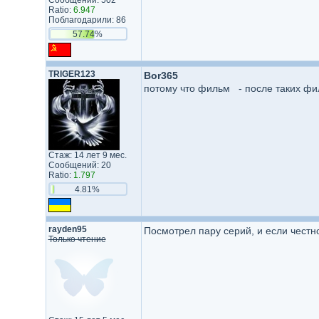
Сообщений: 502
Ratio:
6.947
Поблагодарили: 86
57.74%
TRIGER123
Bor365
потому что фильм - после таких фил
Стаж: 14 лет 9 мес.
Сообщений: 20
Ratio:
1.797
4.81%
rayden95
Посмотрел пару серий, и если честн
Только чтение