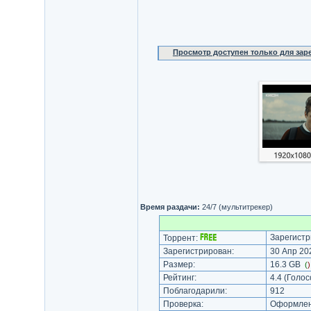
Просмотр доступен только для за
Время раздачи:
24/7 (мультитрекер)
Зарегистр
Торрент:
Зарегистрирован:
30 Апр 202
Размер:
16.3 GB
(
Рейтинг:
4.4
(Голос
Поблагодарили:
912
Проверка:
Оформлени