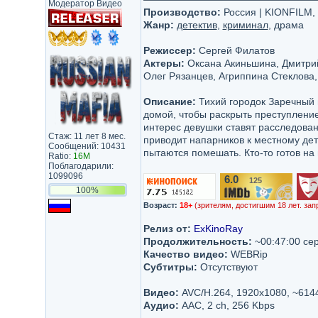
Модератор Видео
Производство:
Россия | KIONFILM,
Жанр:
детектив
,
криминал
, драма
Режиссер:
Сергей Филатов
Актеры:
Оксана Акиньшина, Дмитрий
Олег Рязанцев, Агриппина Стеклова
Описание:
Тихий городок Заречный 
домой, чтобы раскрыть преступлени
интерес девушки ставят расследован
Стаж: 11 лет 8 мес.
приводит напарников к местному дет
Сообщений: 10431
пытаются помешать. Кто-то готов на
Ratio:
16M
Поблагодарили:
1099096
6.0
125
/10
100%
Возраст:
18+
(зрителям, достигшим 18 лет. зап
Релиз от:
ExKinoRay
Продолжительность:
~00:47:00 се
Качество видео:
WEBRip
Субтитры:
Отсутствуют
Видео:
AVC/H.264, 1920х1080, ~614
Аудио:
AAC, 2 ch, 256 Kbps