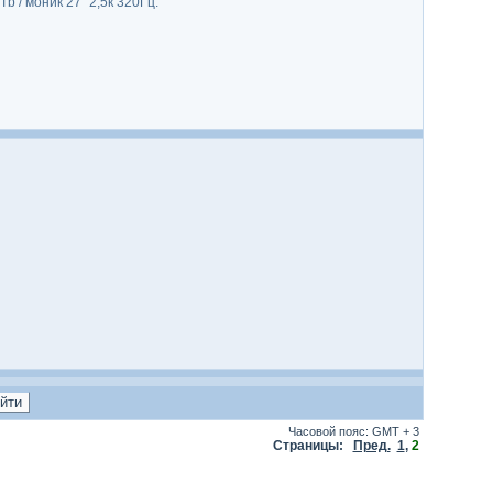
 / моник 27" 2,5к 320Гц.
Часовой пояс: GMT + 3
Страницы:
Пред.
1
,
2