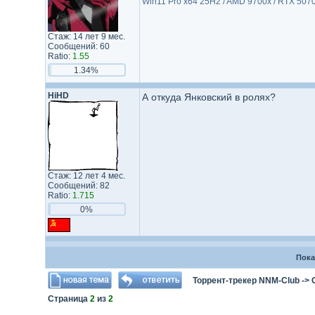
Win11 Pro x64 25H2 / AMD 9700x / RTX 5070
Стаж: 14 лет 9 мес.
Сообщений: 60
Ratio:
1.55
1.34%
HiHD
А откуда Янковский в ролях?
Стаж: 12 лет 4 мес.
Сообщений: 82
Ratio:
1.715
0%
Пока
Торрент-трекер NNM-Club
->
Страница
2
из
2