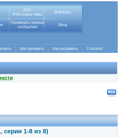
RSS
Мой Клуб
RSS новые темы
Проверить личные
ия
Вход
сообщения
 искать
Как скачивать
Как раздавать
Спасибо!
ности
 серии 1-8 из 8)