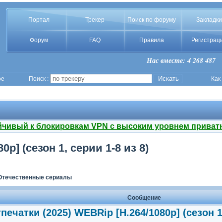
Портал
Трекер
Поиск по форуму
Закладки
Форум
FAQ
Правила
Регистрац
Нас вместе: 4 268 487
ое
Поиск :
Как
йчивый к блокировкам VPN с высоким уровнем приват
p] (сезон 1, серии 1-8 из 8)
Отечественные сериалы
Сообщение
печатки (2025) WEBRip [H.264/1080p] (сезон 1,