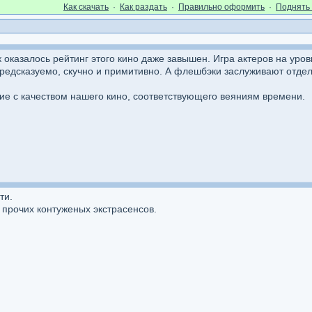
Как cкачать
·
Как раздать
·
Правильно оформить
·
Поднять 
 оказалось рейтинг этого кино даже завышен. Игра актеров на уров
 предсказуемо, скучно и примитивно. А флешбэки заслуживают отде
е с качеством нашего кино, соответствующего веяниям времени.
ти.
 прочих контуженых экстрасенсов.