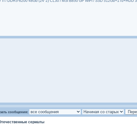
 Ti / DDR5-6200 48Gb (24*2) CL30 / MSI B850 GP WIFI / SSD 512Gb+1Tb+HDD 3Tb
зать сообщения:
Отечественные сериалы