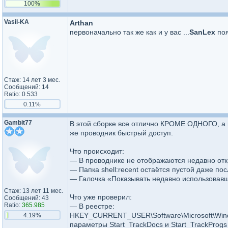
100%
Vasil-KA
Arthan
первоначально так же как и у вас ...
SanLex
по
Стаж: 14 лет 3 мес.
Сообщений: 14
Ratio: 0.533
0.11%
Gambit77
В этой сборке все отлично КРОМЕ ОДНОГО, а и
же проводник быстрый доступ.
Что происходит:
— В проводнике не отображаются недавно от
— Папка shell:recent остаётся пустой даже по
— Галочка «Показывать недавно использовавш
Стаж: 13 лет 11 мес.
Что уже проверил:
Сообщений: 43
Ratio:
365.985
— В реестре:
HKEY_CURRENT_USER\Software\Microsoft\Windo
4.19%
параметры Start_TrackDocs и Start_TrackProg