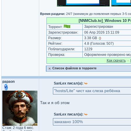
Время раздачи:
24/7 (минимум до появления первых 3-5 с
[NNMClub.to]_Windows 10 Pro
Зарегистрирован
Торрент:
Зарегистрирован:
06 Апр 2026 15:11:09
Размер:
3.38 GB
(
)
Рейтинг:
4.8
(Голосов:
507
)
Поблагодарили:
1229
Проверка:
Оформление проверено мод
Как cкачать
·
Список файлов в торренте
papaon
SanLex писал(а):
"hosts/Lite" чист как слеза ребёнка
Так и я об этом
SanLex писал(а):
заказано 100%
Стаж: 2 года 6 мес.