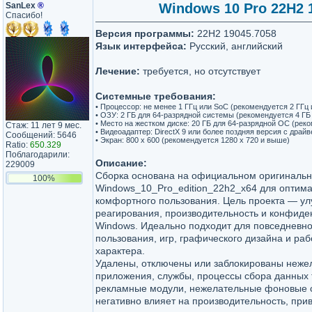
SanLex
®
Windows 10 Pro 22H2 1
Спасибо!
Версия программы:
22H2 19045.7058
Язык интерфейса:
Русский, английский
Лечение:
требуется, но отсутствует
Системные требования:
• Процессор: не менее 1 ГГц или SoC (рекомендуется 2 ГГц
• ОЗУ: 2 ГБ для 64-разрядной системы (рекомендуется 4 ГБ
• Место на жестком диске: 20 ГБ для 64-разрядной ОС (рек
Стаж: 11 лет 9 мес.
• Видеоадаптер: DirectX 9 или более поздняя версия с дра
Сообщений: 5646
• Экран: 800 x 600 (рекомендуется 1280 x 720 и выше)
Ratio:
650.329
Поблагодарили:
Описание:
229009
Сборка основана на официальном оригинальн
100%
Windows_10_Pro_edition_22h2_x64 для оптима
комфортного пользования. Цель проекта — ул
реагирования, производительность и конфиде
Windows. Идеально подходит для повседневн
пользования, игр, графического дизайна и ра
характера.
Удалены, отключены или заблокированы неже
приложения, службы, процессы сбора данных 
рекламные модули, нежелательные фоновые с
негативно влияет на производительность, при