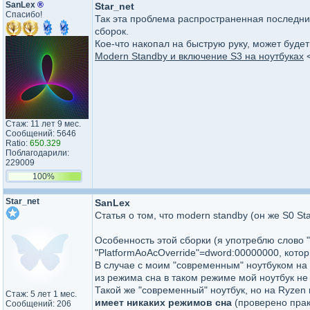
SanLex
®
Star_net
Спасибо!
Так эта проблема распространенная последних 
сборок.
Кое-что накопал на быструю руку, может будет
Modern Standby и включение S3 на ноутбуках
<
Стаж: 11 лет 9 мес.
Сообщений: 5646
Ratio:
650.329
Поблагодарили:
229009
100%
Star_net
SanLex
Статья о том, что modern standby (он же S0 S
Особенность этой сборки (я употреблю слово "
"PlatformAoAcOverride"=dword:00000000, кото
В случае с моим "современным" ноутбуком на I
из режима сна в таком режиме мой ноутбук не 
Такой же "современный" ноутбук, но на Ryzen
Стаж: 5 лет 1 мес.
имеет никаких режимов сна
(проверено практ
Сообщений: 206