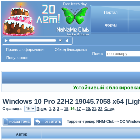
Портал
Форум
Правила оформления
Обход блокировок
Поиск :
Популярное
Устойчивый к блокировка
Windows 10 Pro 22H2 19045.7058 x64 [Ligh
Страницы:
Пред.
1
,
2
,
3
...
15
,
16
,
17
...
20
,
21
,
22
След.
Торрент-трекер NNM-Club
->
ОС Window
Автор