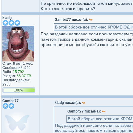
Не критично, но небольшой такой минус замет
Кто-то знает как исправить?
kladg
Gambit77 писал(а):
В этой сборке все отлично КРОМЕ ОД
Под раздачей написано если пользователям тре
пакетом твиков в данном комментарии, скача
приложения в меню «Пуск»"и включите по умо
Стаж: 9 лет 1 мес.
Сообщений: 949
Ratio:
15.792
Раздал:
66.37 TB
Поблагодарили:
2953
100%
Gambit77
kladg писал(а):
Gambit77 писал(а):
В этой сборке все отлично КРО
Под раздачей написано если пользовате
воспользуйтесь пакетом твиков в данн