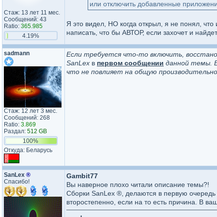
или отключить добавленные приложения
Стаж: 13 лет 11 мес.
Сообщений: 43
Я это видел, НО когда открыл, я не понял, чт
Ratio:
365.985
написать, что бы АВТОР, если захочет и найд
4.19%
sadmann
Если требуется что-то включить, восстано
SanLex
в
первом сообщении
данной темы. В
что не повлияет на общую производительнос
Стаж: 12 лет 3 мес.
Сообщений: 268
Ratio:
3.869
Раздал:
512 GB
100%
Откуда: Беларусь
SanLex
®
Gambit77
Спасибо!
Вы наверное плохо читали описание темы?!
Сборки SanLex ®, делаются в первую очередь
второстепенно, если на то есть причина. В ва