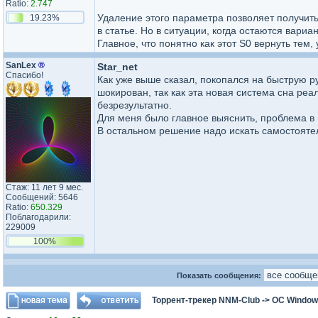
Ratio:
2.747
Удаление этого параметра позволяет получить
19.23%
в статье. Но в ситуации, когда остаются вариа
Главное, что понятно как этот S0 вернуть тем,
SanLex
®
Star_net
Спасибо!
Как уже выше сказал, покопался на быструю ру
шокирован, так как эта новая система сна ре
безрезультатно.
Для меня было главное выяснить, проблема в 
В остальном решение надо искать самостоятел
Стаж: 11 лет 9 мес.
Сообщений: 5646
Ratio:
650.329
Поблагодарили:
229009
100%
Показать сообщения:
Торрент-трекер NNM-Club
->
ОС Window