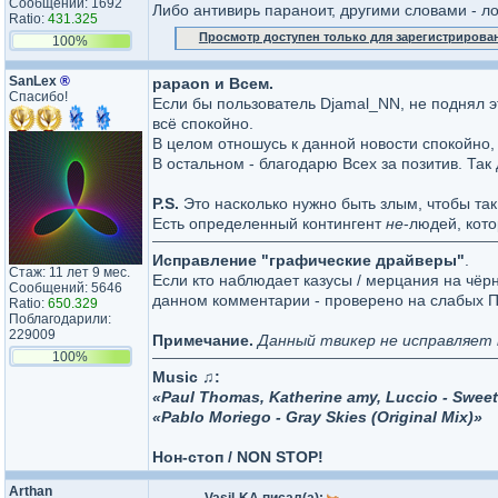
Сообщений: 1692
Либо антивирь параноит, другими словами - лож
Ratio:
431.325
Просмотр доступен только для зарегистрирова
100%
SanLex
®
papaon и Всем.
Спасибо!
Если бы пользователь Djamal_NN, не поднял э
всё спокойно.
В целом отношусь к данной новости спокойно, 
В остальном - благодарю Всех за позитив. Так
P.S.
Это насколько нужно быть злым, чтобы так
Есть определенный контингент
не
-людей, кото
Исправление "графические драйверы"
.
Стаж: 11 лет 9 мес.
Если кто наблюдает казусы / мерцания на чёр
Сообщений: 5646
данном комментарии - проверено на слабых П
Ratio:
650.329
Поблагодарили:
229009
Примечание.
Данный твикер не исправляет
100%
Music ♫:
«Paul Thomas, Katherine amy, Luccio - Swee
«Pablo Moriego - Gray Skies (Original Mix)»
Нон-стоп / NON STOP!
Arthan