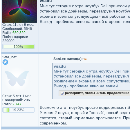
vsadu
Мне тут сегодня с утра ноутбук Dell принесли 
Установил все драйверы, перезагрузил ноутбу
экрана и всем сопутствующим - всё работает 
Вывод - проблема явно на вашей стороне, тол
Стаж: 11 лет 9 мес.
Сообщений: 5646
Ratio:
650.329
Поблагодарили:
229009
100%
Star_net
SanLex писал(а):
vsadu
Мне тут сегодня с утра ноутбук Dell пр
Установил все драйверы, перезагрузил 
оживлением экрана и всем сопутствующ
Вывод - проблема явно на вашей ...
разверните, чтобы читать продолжение
Стаж: 5 лет 1 мес.
Сообщений: 206
Ratio:
2.747
Возможно этот ноутбук просто поддерживает 
19.23%
У меня 2 ноута, старый и "новый", новый ведет
светится, старый нормально просыпается. При
современном.