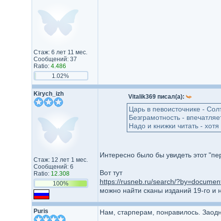
Стаж: 6 лет 11 мес.
Сообщений: 37
Ratio:
4.486
1.02%
Kirych_izh
Vitalik369 писал(а):
Царь в певоисточнике - Солт
Безграмотность - впечатляет
Надо и книжки читать - хотя
Интересно было бы увидеть этот "пер
Стаж: 12 лет 1 мес.
Сообщений: 6
Вот тут
Ratio:
12.308
https://rusneb.ru/search/?by=docume
100%
можно найти сканы изданий 19-го и н
Puris
Нам, старперам, понравилось. Заод