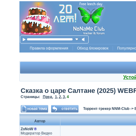
Правила оформления
Обход блокировок
Популярн
Усто
Сказка о царе Салтане (2025) WEBR
Страницы:
Пред.
1
,
2
,
3
,
4
Торрент-трекер NNM-Club
->
Автор
ZoNoW
®
Модератор Видео