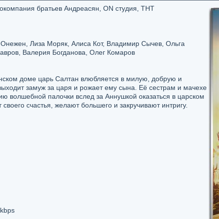
инокомпания братьев Андреасян, ON студия, ТНТ
Онежен, Лиза Моряк, Алиса Кот, Владимир Сычев, Ольга
авров, Валерия Богданова, Олег Комаров
нском доме царь Салтан влюбляется в милую, добрую и
ыходит замуж за царя и рожает ему сына. Её сестрам и мачехе
ию волшебной палочки вслед за Аннушкой оказаться в царском
 своего счастья, желают большего и закручивают интригу.
 kbps