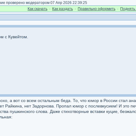
е проверено модератором 07 Апр 2026 22:39:25
Как cкачать
·
Как раздать
·
Правильно оформить
·
Поднять 
ом с Кувейтом.
о, а вот со всем остальным беда. То, что юмор в России стал анал
Нет Райкина, нет Задорнова. Пропал юмор с послевкусием! И это пе
тва пушкинского слова. Даже стихотворные вставки куцие, безжал
льная: