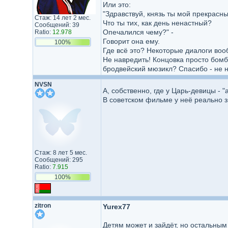
Или это:
"Здравствуй, князь ты мой прекрасны
Стаж: 14 лет 2 мес.
Что ты тих, как день ненастный?
Сообщений: 39
Опечалился чему?" -
Ratio:
12.978
Говорит она ему.
100%
Где всё это? Некоторые диалоги воо
Не навредить! Концовка просто бом
бродвейский мюзикл? Спасибо - не н
NVSN
А, собственно, где у Царь-девицы - "
В советском фильме у неё реально з
Стаж: 8 лет 5 мес.
Сообщений: 295
Ratio:
7.915
100%
zitron
Yurex77
Детям может и зайдёт, но остальным