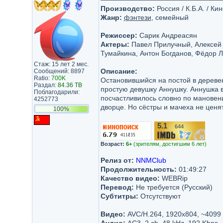
Производство:
Россия / К.Б.А. / К
Жанр:
фэнтези
, семейный
Режиссер:
Сарик Андреасян
Актеры:
Павел Прилучный, Алексей 
Тумайкина, Антон Богданов, Фёдор Л
Стаж: 15 лет 2 мес.
Описание:
Сообщений: 8897
Ratio:
700K
Остановившийся на постой в дереве
Раздал:
84.36 TB
простую девушку Аннушку. Аннушка в
Поблагодарили:
посчастливилось словно по мановен
4252773
дворце. Но сёстры и мачеха не ценят
100%
5.1
644
/10
Возраст:
6+
(зрителям, достигшим 6 лет)
Релиз от:
NNMClub
Продолжительность:
01:49:27
Качество видео:
WEBRip
Перевод:
Не требуется (Русский)
Субтитры:
Отсутствуют
Видео:
AVC/H.264, 1920x804, ~4099