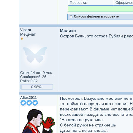
Проверка:
Оформлени
Список файлов в торренте
Vipera
Малико
Меценат
Остров Буян, это остров Бубиян ряд
Стаж: 14 лет 9 мес.
Сообщений: 26
Ratio: 0.82
0.98%
Alius2011
Посмотрел. Визуально местами неплох
тот поймет) навряд ли кто оспорит. 
перекраивают. В фильме нет волшебс
пословицей назидательно-воспитате
"Но жена не рукавица:
С белой ручки не стряхнешь
Да за пояс не заткнешь".