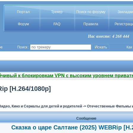
Портал
Трекер
Поиск по форуму
Закладки
Форум
FAQ
Правила
Регистрац
Нас вместе: 4 268 444
ое
Поиск :
Как
йчивый к блокировкам VPN с высоким уровнем приват
ip [H.264/1080p]
Видео, Кино и Сериалы для детей и родителей
->
Отечественные Фильмы и
Сообщение
Сказка о царе Салтане (2025) WEBRip [H.