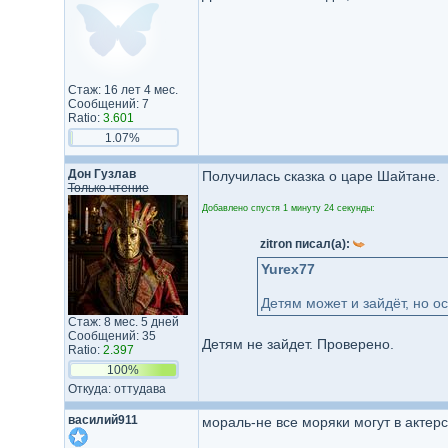
Стаж: 16 лет 4 мес.
Сообщений: 7
Ratio:
3.601
1.07%
Дон Гузлав
Получилась сказка о царе Шайтане.
Только чтение
Добавлено спустя 1 минуту 24 секунды:
zitron писал(а):
Yurex77
Детям может и зайдёт, но о
Стаж: 8 мес. 5 дней
Сообщений: 35
Детям не зайдет. Проверено.
Ratio:
2.397
100%
Откуда: оттудава
василий911
мораль-не все моряки могут в актер