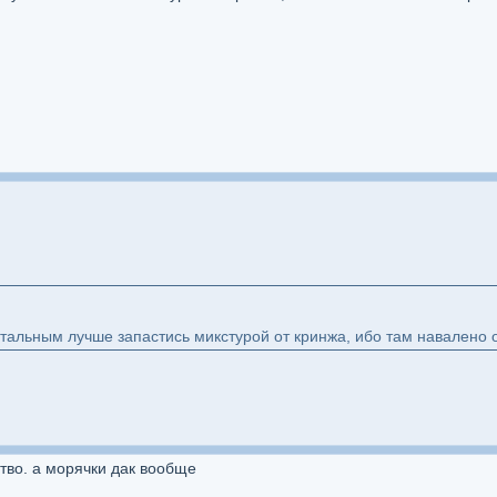
стальным лучше запастись микстурой от кринжа, ибо там навалено
ство. а морячки дак вообще