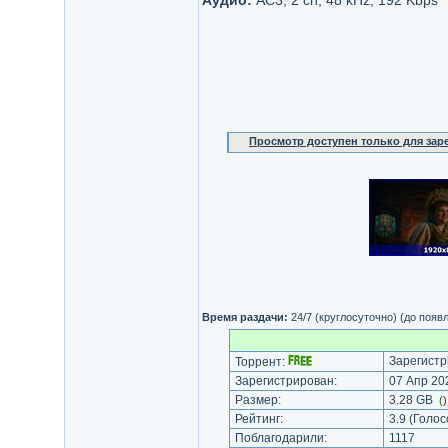
Аудио:
AC3, 2 ch, 48 kHz, 192 Kbps
Просмотр доступен только для за
Время раздачи:
24/7 (круглосуточно) (до появ
Зарегистр
Торрент:
Зарегистрирован:
07 Апр 202
Размер:
3.28 GB
(
Рейтинг:
3.9
(Голос
Поблагодарили:
1117