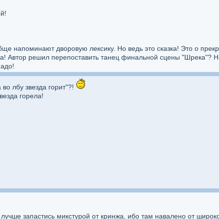
й!
бще напоминают дворовую лексику. Но ведь это сказка! Это о пре
ба! Автор решил перепоставить танец финальной сцены "Шрека"? Н
адо!
а во лбу звезда горит"?!
везда горела!
 лучше запастись микстурой от кринжа, ибо там навалено от широк