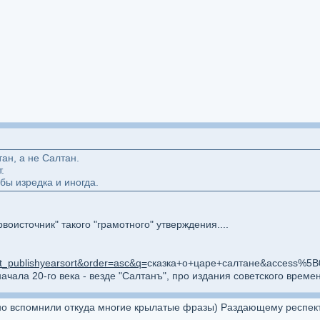
ан, а не Салтан.
.
 бы изредка и иногда.
воисточник" такого "грамотного" утверждения....
nt_publishyearsort&order=asc&q=
сказка+о+царе+салтане&access%5B
ачала 20-го века - везде "Салтанъ", про издания советского време
но вспомнили откуда многие крылатые фразы) Раздающему респект