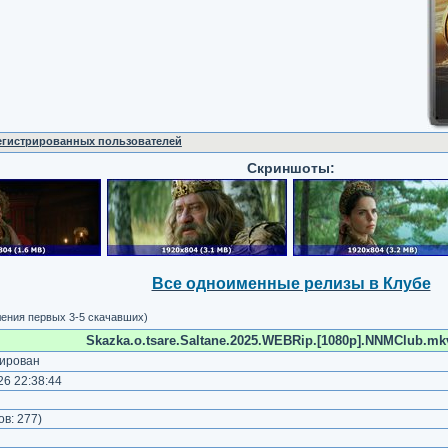
регистрированных пользователей
Скриншоты:
Все одноименные релизы в Клубе
ления первых 3-5 скачавших)
Skazka.o.tsare.Saltane.2025.WEBRip.[1080p].NNMClub.mkv
ирован
6 22:38:44
)
ов:
277
)