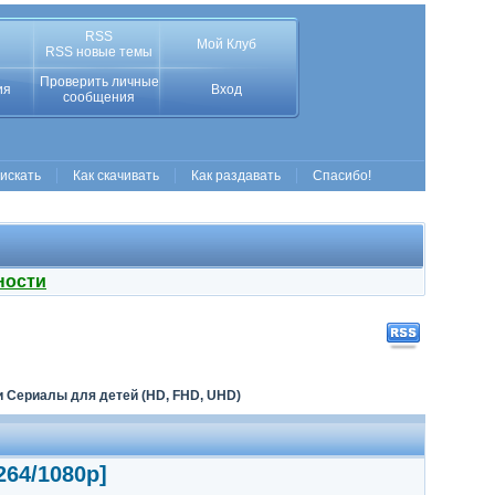
RSS
Мой Клуб
RSS новые темы
Проверить личные
ия
Вход
сообщения
 искать
Как скачивать
Как раздавать
Спасибо!
ности
 Сериалы для детей (HD, FHD, UHD)
264/1080p]