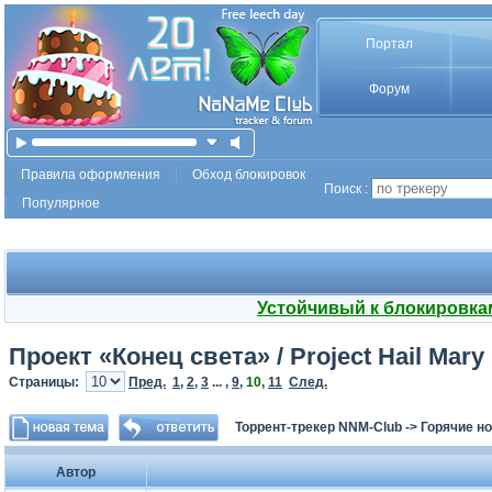
Портал
Форум
Правила оформления
Обход блокировок
Поиск :
Популярное
Устойчивый к блокировка
Проект «Конец света» / Project Hail Mary
Страницы:
Пред.
1
,
2
,
3
... ,
9
,
10
,
11
След.
Торрент-трекер NNM-Club
->
Горячие н
Автор