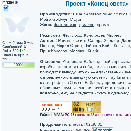
mrkino
®
Проект «Конец света» /
Производство:
США / Amazon MGM Studios, G
Metro-Goldwyn-Mayer
Жанр:
фантастика
,
триллер
, драма
Режиссер:
Фил Лорд, Кристофер Миллер
Актеры:
Райан Гослинг, Сандра Хюллер, Джей
Стаж: 2 года 5 мес.
Портер, Мэрил Стрип, Лайонел Бойс, Кен Люн
Сообщений: 8
Прия Кансара, Малакай Кирби
Ratio:
500.149
Поблагодарили:
5682
Описание:
Астронавт Райленд Грейс просыпа
100%
корабле, не помня ни себя, ни свою миссию.
приходит к выводу, что он — единственный вы
отправленного в звёздную систему Тау Кита в 
катастрофы на Земле. Райленду предстоит по
обширные научные знания, изобретательность 
возможно, ему не придётся искать в одиночку.
8.2
494,877
/10
Рейтинг MPAA:
PG-13
(детям до 13 лет просмотр нежелате
Продолжительность:
02:36:31
Качество видео:
WEBRip