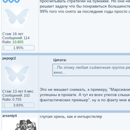
просчитывать стратегии на бумажке. Но они н
решает задачу что бы понравиться большинств
99% того что снято за последние годы просто 
Стаж: 16 лет
Сообщений: 114
Ratio:
10.805
1.95%
pepogr2
Цитата:
...По этому любая съёмочная группа р
кино...
Это не мешает снимать, к примеру, "Марсиани
Стаж: 13 лет 6 мес.
успешны в прокате. А тут из всех утюгов слы
Сообщений: 102
Ratio: 0.755
фантастических премьер", ну а по факту мне 
3.93%
arseniy4
глупая хрень, как и интырстеляр