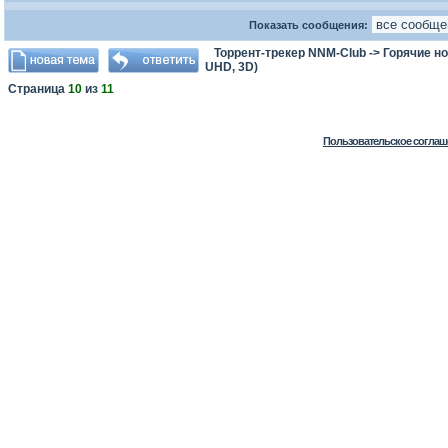
Показать сообщения:
Торрент-трекер NNM-Club
->
Горячие н
UHD, 3D)
Страница
10
из
11
Пользовательское соглаш