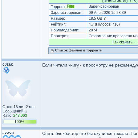
[NNMClub.to]_Proj
Зарегистрирован
Торрент:
Зарегистрирован:
09 Апр 2026 15:28:39
Размер:
18.5 GB
(
)
Рейтинг:
4.7
(Голосов:
710
)
Поблагодарили:
2974
Проверка:
Оформление проверено мод
Как cкачать
·
Список файлов в торренте
c0zak
Если читали книгу - к просмотру не рекоменду
Стаж: 16 лет 2 мес.
Сообщений: 2
Ratio:
243.063
100%
avwva
Снять блокбастер что бы окупился тяжело. По