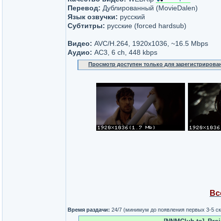
Перевод:
Дублированный (MovieDalen)
Язык озвучки:
русский
Субтитры:
русские (forced hardsub)
Видео:
AVC/H.264, 1920х1036, ~16.5 Mbps
Аудио:
AC3, 6 ch, 448 kbps
Просмотр доступен только для зарегистрирова
Вс
Время раздачи:
24/7 (минимум до появления первых 3-5 с