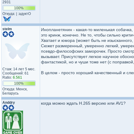
2931
100%
Откуда: | :адуктО
stelm
Инопланетянин - какая-то миленькая собачка, 
это кринж, конечно. Не то, чтобы сильно критич
Хватает и юмора (может быть не изысканного, 
Сюжет размеренный, умеренно легкий, умерен
псевдо-философских заморочек. Просто смотр
вызывает. Присутствует легкое научное обосн
фантастикой, но и чуши тоже нет (с поправкой,
Стаж: 14 лет 5 мес.
В целом - просто хороший качественный и сл
Сообщений: 61
Ratio:
6.561
100%
Откуда: Менск,
Беларусь
Anddry
когда можно ждать H.265 версию или AV1?