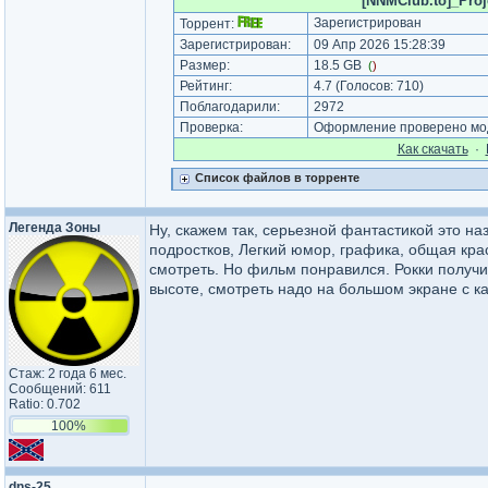
[NNMClub.to]_Proj
Зарегистрирован
Торрент:
Зарегистрирован:
09 Апр 2026 15:28:39
Размер:
18.5 GB
(
)
Рейтинг:
4.7
(Голосов:
710
)
Поблагодарили:
2972
Проверка:
Оформление проверено мод
Как cкачать
·
Список файлов в торренте
Легенда Зоны
Ну, скажем так, серьезной фантастикой это н
подростков, Легкий юмор, графика, общая крас
смотреть. Но фильм понравился. Рокки получ
высоте, смотреть надо на большом экране с к
Стаж: 2 года 6 мес.
Сообщений: 611
Ratio: 0.702
100%
dns-25