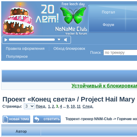
Портал
Форум
Правила оформления
Обход блокировок
Поиск :
Популярное
Устойчивый к блокировка
Проект «Конец света» / Project Hail Mary
Страницы:
Пред.
1
,
2
,
3
,
4
...
9
,
10
,
11
След.
Торрент-трекер NNM-Club
->
Горячие н
Автор