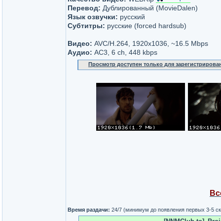
Перевод:
Дублированный (MovieDalen)
Язык озвучки:
русский
Субтитры:
русские (forced hardsub)
Видео:
AVC/H.264, 1920х1036, ~16.5 Mbps
Аудио:
AC3, 6 ch, 448 kbps
Просмотр доступен только для зарегистрирова
Вс
Время раздачи:
24/7 (минимум до появления первых 3-5 с