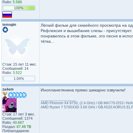
Ratio:
5.586
100%
temugin
Лёгкий фильм для семейного просмотра на оди
Рефлексия и вышибание слезы - присутствует.
понравилось в этом фильме, это песня в испо
тётка...
Стаж: 15 лет 11 мес.
Сообщений: 14
Ratio:
3.522
1.04%
za4em
Инопланетянина прямо шикарно озвучили!
_________________
AMD Phenom X4 9750, (2.4 GHz) / GB MA770-DS3 / NoNa
AMD Ryzen 7 5700X3D 3.00 GHz / GB A520 AORUS ELITE
Стаж: 17 лет 3 мес.
Сообщений: 1374
Ratio:
40.687
Раздал:
67.49 TB
Поблагодарили: