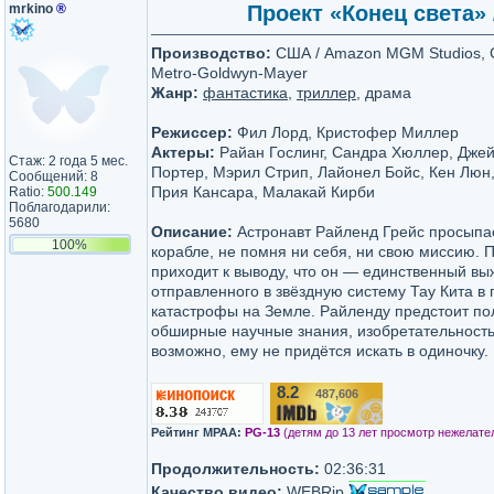
mrkino
®
Проект «Конец света» /
Производство:
США / Amazon MGM Studios, G
Metro-Goldwyn-Mayer
Жанр:
фантастика
,
триллер
, драма
Режиссер:
Фил Лорд, Кристофер Миллер
Актеры:
Райан Гослинг, Сандра Хюллер, Джей
Стаж: 2 года 5 мес.
Портер, Мэрил Стрип, Лайонел Бойс, Кен Люн
Сообщений: 8
Прия Кансара, Малакай Кирби
Ratio:
500.149
Поблагодарили:
5680
Описание:
Астронавт Райленд Грейс просыпа
100%
корабле, не помня ни себя, ни свою миссию.
приходит к выводу, что он — единственный вы
отправленного в звёздную систему Тау Кита в 
катастрофы на Земле. Райленду предстоит по
обширные научные знания, изобретательность 
возможно, ему не придётся искать в одиночку.
8.2
487,606
/10
Рейтинг MPAA:
PG-13
(детям до 13 лет просмотр нежелате
Продолжительность:
02:36:31
Качество видео:
WEBRip