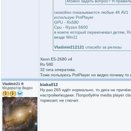
Можно задать вопрос? Я правиль
скокойно показываются любые 4К AV1
использую PotPlayer
GPU - Rx580
Cpu - Ryzen 5600
в компе который перекочевал детям, Rx
везде Win11
Vladimir212121
спасибо за релизы
Xeon E5-2680 v4
Rx 580
32 гига оператива.
Тоже пользуюсь PotPlayer но видео почему то и
Vladimir21
®
biaka012
Модератор Видео
Ну раз 265 идёт нормально, то диск не причём
настройки\кодеки. Попробуйте media player cla
тормозит, не глючит.