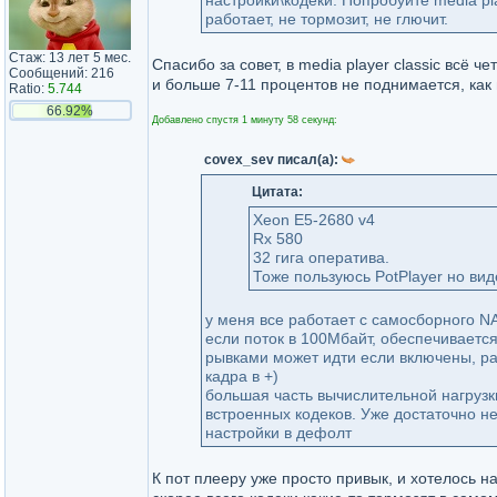
настройки\кодеки. Попробуйте media pla
работает, не тормозит, не глючит.
Стаж: 13 лет 5 мес.
Спасибо за совет, в media player classic всё 
Сообщений: 216
и больше 7-11 процентов не поднимается, как 
Ratio:
5.744
66.92%
Добавлено спустя 1 минуту 58 секунд:
covex_sev писал(а):
Цитата:
Xeon E5-2680 v4
Rx 580
32 гига оператива.
Тоже пользуюсь PotPlayer но вид
у меня все работает с самосборного N
если поток в 100Мбайт, обеспечивается
рывками может идти если включены, ра
кадра в +)
большая часть вычислительной нагрузк
встроенных кодеков. Уже достаточно н
настройки в дефолт
К пот плееру уже просто привык, и хотелось на