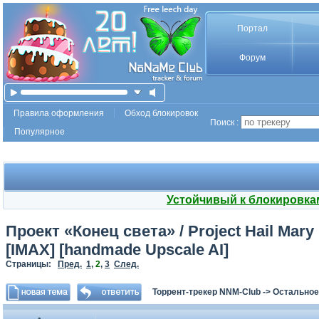
Портал
Форум
Правила оформления
Обход блокировок
Поиск :
Популярное
Устойчивый к блокировка
Проект «Конец света» / Project Hail Mary 
[IMAX] [handmade Upscale AI]
Страницы:
Пред.
1
,
2
,
3
След.
Торрент-трекер NNM-Club
->
Остальное