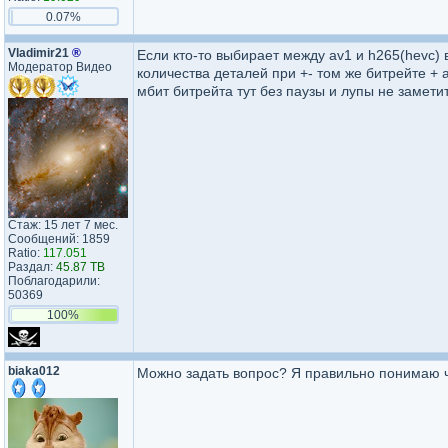
0.07%
Vladimir21
®
Если кто-то выбирает между av1 и h265(hevc) 
Модератор Видео
количества деталей при +- том же битрейте + 
мбит битрейта тут без паузы и лупы не заметит
Стаж: 15 лет 7 мес.
Сообщений: 1859
Ratio:
117.051
Раздал:
45.87 TB
Поблагодарили:
50369
100%
biaka012
Можно задать вопрос? Я правильно понимаю чт