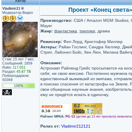
Автор
Vladimir21
®
Проект «Конец света» 
Модератор Видео
Производство:
США / Amazon MGM Studios, G
Mayer
Жанр:
фантастика
,
триллер
, драма
Режиссер:
Фил Лорд, Кристофер Миллер
Актеры:
Райан Гослинг, Сандра Хюллер, Джей
Стрип, Лайонел Бойс, Кен Люн, Милана Вайнт
Стаж: 15 лет 7 мес.
Описание:
Сообщений: 1859
Ratio:
117.051
Астронавт Райленд Грейс просыпается на кос
Раздал:
45.87 TB
себя, ни свою миссию. Постепенно мужчина пр
Поблагодарили:
единственный выживший из экипажа, отправлен
50369
в поисках спасения от катастрофы на Земле. 
100%
свои обширные научные знания, изобретательн
ему не придётся искать в одиночку.
8.2
492,410
/10
Рейтинг MPAA:
PG-13
(детям до 13 лет просмотр нежелате
Релиз от:
Vladimir212121