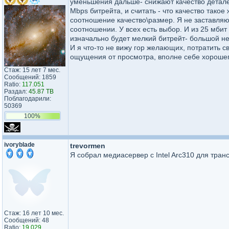
уменьшения дальше- снижают качество деталей
Mbps битрейта, и считать - что качество такое 
соотношение качество\размер. Я не заставляю 
соотношении. У всех есть выбор. И из 25 мбит
изначально будет мелкий битрейт- большой не
И я что-то не вижу гор желающих, потратить с
ощущения от просмотра, вполне себе хорошего
Стаж: 15 лет 7 мес.
Сообщений: 1859
Ratio:
117.051
Раздал:
45.87 TB
Поблагодарили:
50369
100%
ivoryblade
trevormen
Я собрал медиасервер с Intel Arc310 для тран
Стаж: 16 лет 10 мес.
Сообщений: 48
Ratio:
19.029