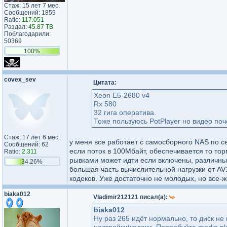
Стаж: 15 лет 7 мес.
Сообщений: 1859
Ratio:
117.051
Раздал:
45.87 TB
Поблагодарили:
50369
100%
covex_sev
Цитата:
Xeon E5-2680 v4
Rx 580
32 гига оператива.
Тоже пользуюсь PotPlayer но видео поче
Стаж: 17 лет 6 мес.
у меня все работает с самосборного NAS по с
Сообщений: 62
если поток в 100Мбайт, обеспечивается то тор
Ratio:
2.311
рывками может идти если включены, различные
34.26%
большая часть вычислительной нагрузки от A
кодеков. Уже достаточно не молодых, но все-
biaka012
Vladimir212121 писал(а):
biaka012
Ну раз 265 идёт нормально, то диск не