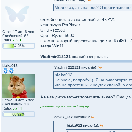
biaka012 писал(а):
Можно задать вопрос? Я правильно пон
скокойно показываются любые 4К AV1
использую PotPlayer
GPU - Rx580
Стаж: 17 лет 6 мес.
Cpu - Ryzen 5600
Сообщений: 62
Ratio:
2.311
в компе который перекочевал детям, Rx480 + A
везде Win11
34.26%
Vladimir212121
спасибо за релизы
biaka012
Vladimir212121 писал(а):
biaka012
Не знаю, попробуй). Я на видеокарте т
что на простеньких ноутах спокойно ег
А из-за диска может тормозить видео? Оно у м
Стаж: 13 лет 5 мес.
Сообщений: 216
Добавлено спустя 4 минуты 2 секунды:
Ratio:
5.744
66.92%
covex_sev писал(а):
biaka012 писал(а):