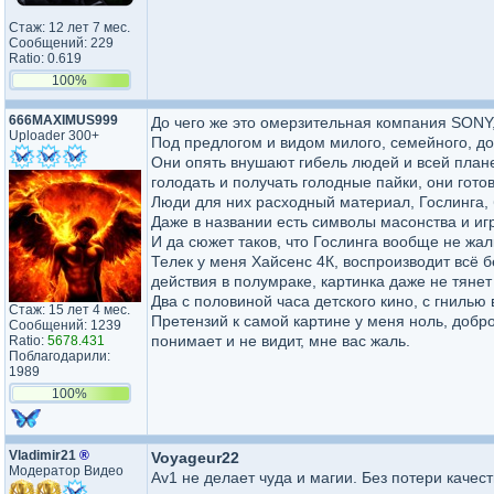
Стаж: 12 лет 7 мес.
Сообщений: 229
Ratio: 0.619
100%
666MAXIMUS999
До чего же это омерзительная компания SONY,
Uploader 300+
Под предлогом и видом милого, семейного, до
Они опять внушают гибель людей и всей план
голодать и получать голодные пайки, они гот
Люди для них расходный материал, Гослинга, 
Даже в названии есть символы масонства и иг
И да сюжет таков, что Гослинга вообще не жал
Телек у меня Хайсенс 4К, воспроизводит всё б
действия в полумраке, картинка даже не тянет 
Два с половиной часа детского кино, с гнилью 
Стаж: 15 лет 4 мес.
Претензий к самой картине у меня ноль, добро,
Сообщений: 1239
понимает и не видит, мне вас жаль.
Ratio:
5678.431
Поблагодарили:
1989
100%
Vladimir21
®
Voyageur22
Модератор Видео
Av1 не делает чуда и магии. Без потери каче