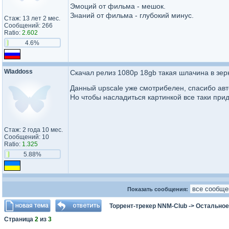
Эмоций от фильма - мешок.
Знаний от фильма - глубокий минус.
Стаж: 13 лет 2 мес.
Сообщений: 266
Ratio:
2.602
4.6%
Wladdoss
Скачал релиз 1080р 18gb такая шлачина в зерне
Данный upscale уже смотрибелен, спасибо ав
Но чтобы насладиться картинкой все таки при
Стаж: 2 года 10 мес.
Сообщений: 10
Ratio:
1.325
5.88%
Показать сообщения:
Торрент-трекер NNM-Club
->
Остальное
Страница
2
из
3