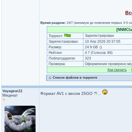
Вс
Время раздачи:
24/7 (минимум до появления первых 3-5 с
[NNMClub
Зарегистрирован
Торрент:
Зарегистрирован:
10 Апр 2026 20:37:05
Размер:
24.9 GB
(
)
Рейтинг:
4.7
(Голосов:
89
)
Поблагодарили:
323
Проверка:
Оформление проверено мод
Как cкачать
·
Список файлов в торренте
Voyageur22
Формат AV1 с весом 25GO ?!...
Меценат