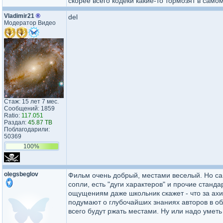
скорее всего кодеки какие-то тормозят в само
Vladimir21
®
del
Модератор Видео
Стаж: 15 лет 7 мес.
Сообщений: 1859
Ratio:
117.051
Раздал:
45.87 TB
Поблагодарили:
50369
100%
olegsbeglov
Фильм очень добрый, местами веселый. Но сам
сопли, есть "дуги характеров" и прочие станд
ощущениям даже школьник скажет - что за ахи
подумают о глубочайших знаниях авторов в обл
всего будут ржать местами. Ну или надо умет