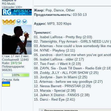
maykov
®
RG Music
Uploader 100+
Жанр:
Pop, Dance, Other
Продолжительность:
03:50:13
Аудио:
MP3, 320 Kbps
Треклист:
01. Isabel LaRosa - Pretty Boy (2:03)
02. 7latenights, Flyy Armani - GIRLS NEED LUV 
03. Artemas - how could u love somebody like me
04. NYNE - Playboy (2:11)
05. zandros - don't text me when you've got ano
Стаж: 17 лет 2 мес.
06. Isabel LaRosa - older (2:17)
Сообщений: 11940
Ratio:
1972.54
07. Two Feet - I Want It (2:19)
Поблагодарили:
08. ZAYN, Sia - Dusk Till Dawn - Radio Edit (2:18
968281
09. Zoddy, JLLY - ALL FOR SHOW (2:25)
100%
10. Jordyne - 3am In Miami (2:25)
Откуда: Київ
11. Artemas - before we say goodbye (2:27)
12. Nessa Barrett - PRNSTAR (2:29)
13. Maraia - Special (2:38)
14. Ja¥en X District - FANGS (2:38)
15. Darci - Red Eye (2:41)
Продолжение треклиста