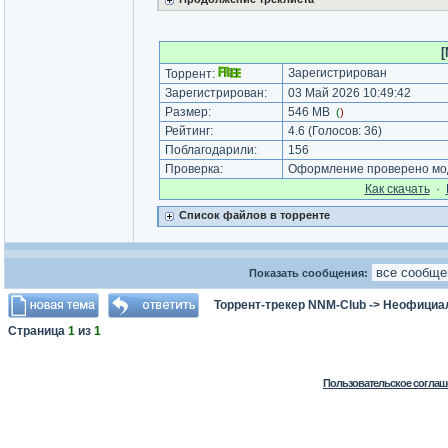
[
Зарегистрирован
Торрент:
Зарегистрирован:
03 Май 2026 10:49:42
Размер:
546 MB
(
)
Рейтинг:
4.6
(Голосов:
36
)
Поблагодарили:
156
Проверка:
Оформление проверено мод
Как cкачать
·
Список файлов в торренте
Показать сообщения:
Торрент-трекер NNM-Club
->
Неофициа
Страница
1
из
1
Пользовательское соглаш