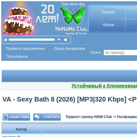
Портал
Форум
Правила оформления
Обход блокировок
Поиск :
Популярное
Устойчивый к блокировка
VA - Sexy Bath 8 (2026) [MP3|320 Kbps] <
Торрент-трекер NNM-Club
->
Неофициа
Автор