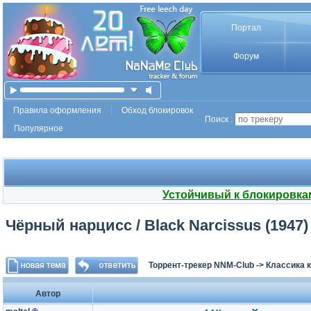
Портал
Форум
Правила оформления
Обход блокировок
Поиск :
Популярное
Устойчивый к блокировка
Чёрный нарцисс / Black Narcissus (1947)
Торрент-трекер NNM-Club
->
Классика 
Автор