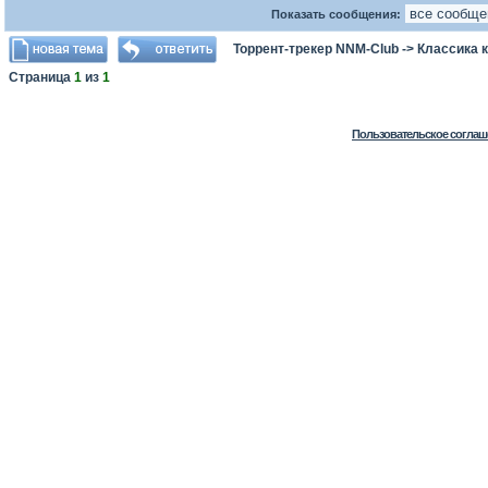
Показать сообщения:
Торрент-трекер NNM-Club
->
Классика 
Страница
1
из
1
Пользовательское соглаш