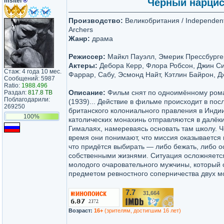
msltel
®
Чёрный нарцисс 
Производство:
Великобритания / Independent
Archers
Жанр:
драма
Режиссер:
Майкл Пауэлл, Эмерик Прессбурге
Актеры:
Дебора Керр, Флора Робсон, Джин Си
Стаж: 4 года 10 мес.
Фаррар, Сабу, Эсмонд Найт, Кэтлин Байрон, 
Сообщений: 5987
Ratio:
1988.496
Описание:
Фильм снят по одноимённому ром
Раздал:
817.8 TB
Поблагодарили:
(1939)... Действие в фильме происходит в пос
269250
британского колониального правления в Индии
100%
католических монахинь отправляются в далёк
Гималаях, намереваясь основать там школу. Ч
время они понимают, что миссия оказывается 
что придётся выбирать — либо бежать, либо ос
собственными жизнями. Ситуация осложняетс
молодого очаровательного мужчины, который 
предметом ревностного соперничества двух мо
7.7
31,664
/10
Возраст:
16+
(зрителям, достигшим 16 лет)