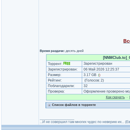
Вс
Время раздачи:
десять дней
[NNMClub.to]_C
Зарегистрирован
Торрент:
Зарегистрирован:
06 Май 2026 12:25:37
Размер:
3.17 GB
(
)
Рейтинг:
(Голосов:
2
)
Поблагодарили:
32
Проверка:
Оформление проверено мод
Как cкачать
·
Список файлов в торренте
_________________
...И не совершил там многих чудес по неверию их... (