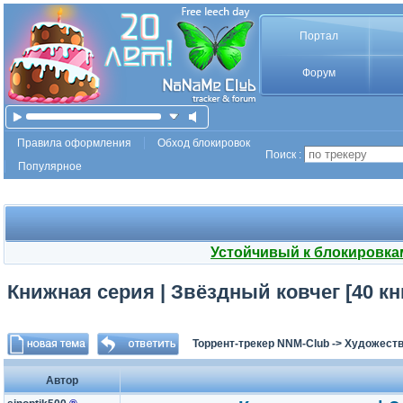
Портал
Форум
Правила оформления
Обход блокировок
Поиск :
Популярное
Устойчивый к блокировка
Книжная серия | Звёздный ковчег [40 кни
Торрент-трекер NNM-Club
->
Художеств
Автор