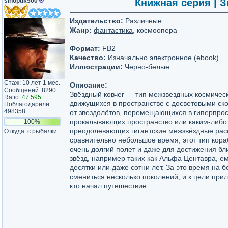
sinoptik500
®
Книжная серия | Зв
Издательство:
Различные
Жанр:
фантастика
, космоопера
Формат:
FB2
Качество:
Изначально электронное (ebook)
Иллюстрации:
Черно-белые
Стаж: 10 лет 1 мес.
Описание:
Сообщений: 8290
Звёздный ковчег — тип межзвездных космическ
Ratio:
47.595
движущихся в пространстве с досветовыми ско
Поблагодарили:
498358
от звездолётов, перемещающихся в гиперпрос
прокалывающих пространство или каким-либо
100%
преодолевающих гигантские межзвёздные рас
Откуда: с рыбалки
сравнительно небольшое время, этот тип кора
очень долгий полет и даже для достижения б
звёзд, например таких как Альфа Центавра, е
десятки или даже сотни лет. За это время на 
смениться несколько поколений, и к цели прил
кто начал путешествие.