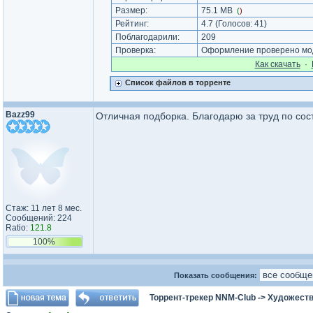
Размер:
75.1 MB
(
)
Рейтинг:
4.7
(Голосов:
41
)
Поблагодарили:
209
Проверка:
Оформление проверено мод
Как cкачать
·
Список файлов в торренте
Bazz99
Отличная подборка. Благодарю за труд по сос
Стаж: 11 лет 8 мес.
Сообщений: 224
Ratio:
121.8
100%
Показать сообщения:
Торрент-трекер NNM-Club
->
Художеств