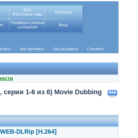
RSS
Мой Клуб
RSS новые темы
Проверить личные
ия
Вход
сообщения
 искать
Как скачивать
Как раздавать
Спасибо!
ности
 серии 1-6 из 6) Movie Dubbing
 WEB-DLRip [H.264]