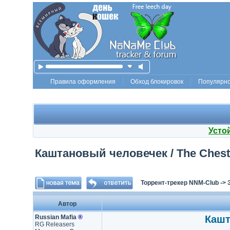
Правила оформления
Обход блокировок
Популярн
Усто
Каштановый человечек / The Chestnu
Торрент-трекер NNM-Club
->
Автор
Russian Mafia
®
Кашт
RG Releasers