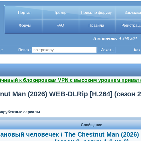
Портал
Трекер
Поиск по форуму
Закладки
Форум
FAQ
Правила
Регистрац
Нас вместе: 4 268 503
ое
Поиск :
Как
йчивый к блокировкам VPN с высоким уровнем приват
t Man (2026) WEB-DLRip [H.264] (сезон 2,
Зарубежные сериалы
Сообщение
ановый человечек / The Chestnut Man (2026)