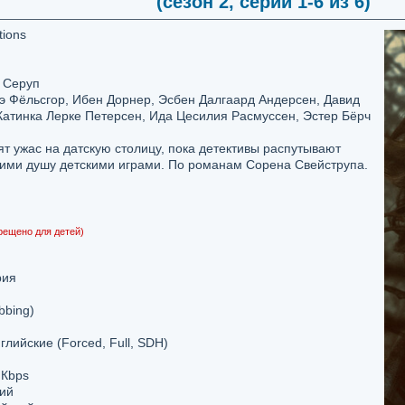
(сезон 2, серии 1-6 из 6)
ions
 Серуп
э Фёльсгор, Ибен Дорнер, Эсбен Далгаард Андерсен, Давид
Катинка Лерке Петерсен, Ида Цесилия Расмуссен, Эстер Бёрч
т ужас на датскую столицу, пока детективы распутывают
ими душу детскими играми. По романам Сорена Свейструпа.
рещено для детей)
рия
bbing)
нглийские (Forced, Full, SDH)
 Кbps
кий