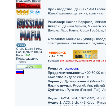
Модератор Видео
Производство:
Дания / SAM Product
Жанр:
триллер
,
детектив
, криминал
Режиссер:
Каспер Барфоэд, Миккел
Актеры:
Даница Чурчич, Миккель Бо
Денсик, Ларс Ранте, Софи Гробёль, 
Описание:
Маньяки и убийцы наводя
преступления, связанные с леденящ
Стаж: 11 лет 8 мес.
7.6
Сообщений: 10433
68,987
/10
Ratio:
16M
Поблагодарили:
Возраст:
18+
(зрителям, достигшим 18 лет. зап
1099461
100%
Релиз от:
селезень
Продолжительность:
~00:50:00 се
Качество видео:
WEB-DL
Перевод:
Дублированный (Movie Du
Язык озвучки:
Русский, Английский
Субтитры:
Русские (Forced, Full), А
Видео:
АVC/H.264, 1024х552, ~1600
Аудио 1:
AC3, 6 ch, 448 Kbps - Русс