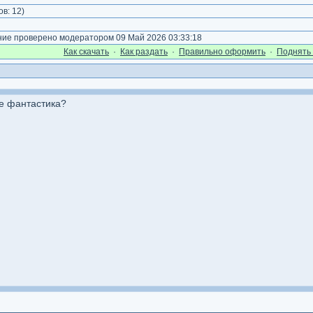
ов:
12
)
е проверено модератором 09 Май 2026 03:33:18
Как cкачать
·
Как раздать
·
Правильно оформить
·
Поднять 
не фантастика?