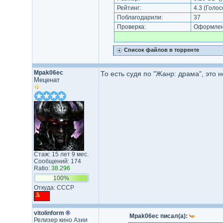
Рейтинг:
4.3
(Голос
Поблагодарили:
37
Проверка:
Оформлени
Список файлов в торренте
Mpak06ec
То есть судя по "Жанр: драма", это 
Меценат
Стаж: 15 лет 9 мес.
Сообщений: 174
Ratio:
38.296
100%
Откуда: CCCP
vitolinform
®
Mpak06ec писал(а):
Релизер кино Азии