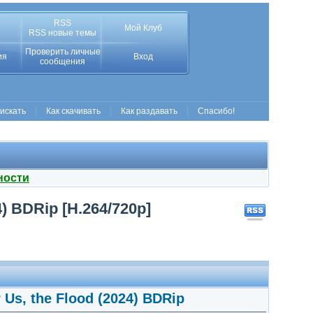
RSS
Мой Клуб
RSS новые темы
Проверить личные
ия
Вход
сообщения
 искать
Как скачивать
Как раздавать
Спасибо!
ности
) BDRip [H.264/720p]
Us, the Flood (2024) BDRip