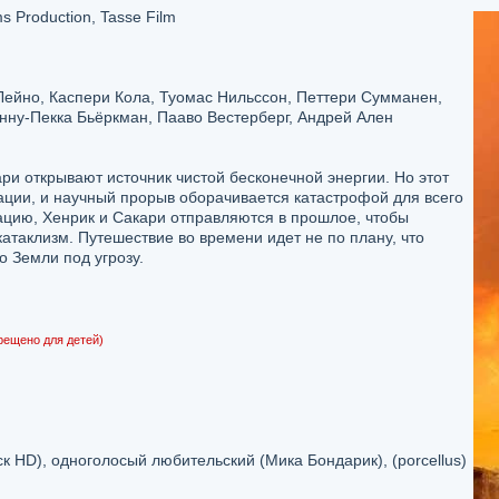
s Production, Tasse Film
Лейно, Каспери Кола, Туомас Нильссон, Петтери Сумманен,
нну-Пекка Бьёркман, Пааво Вестерберг, Андрей Ален
ри открывают источник чистой бесконечной энергии. Но этот
ации, и научный прорыв оборачивается катастрофой для всего
ацию, Хенрик и Сакари отправляются в прошлое, чтобы
атаклизм. Путешествие во времени идет не по плану, что
 Земли под угрозу.
рещено для детей)
 HD), одноголосый любительский (Мика Бондарик), (porcellus)