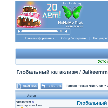
Правила оформления
Обход блокировок
Популярн
Усто
Глобальный катаклизм / Jalkeemme v
Торрент-трекер NNM-Club
->
Автор
vitolinform
®
Глобальный к
Релизер кино Азии