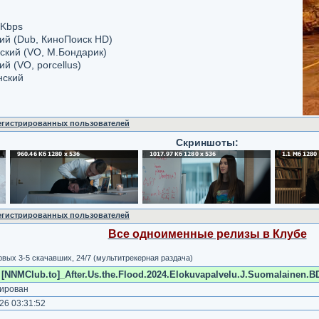
 Kbps
кий (Dub, КиноПоиск HD)
сский (VO, М.Бондарик)
ий (VO, porcellus)
нский
регистрированных пользователей
Скриншоты:
регистрированных пользователей
Все одноименные релизы в Клубе
вых 3-5 скачавших, 24/7 (мультитрекерная раздача)
[NNMClub.to]_After.Us.the.Flood.2024.Elokuvapalvelu.J.Suomalainen.B
ирован
26 03:31:52
)