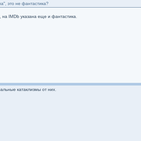
ма", это не фантастика?
, на IMDb указана еще и фантастика.
бальные катаклизмы от них.