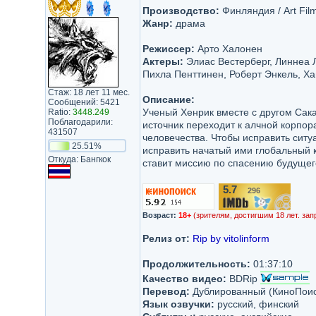
Производство:
Финляндия / Art Film
Жанр:
драма
Режиссер:
Арто Халонен
Актеры:
Элиас Вестерберг, Линнеа 
Пихла Пенттинен, Роберт Энкель, Ха
Стаж: 18 лет 11 мес.
Описание:
Сообщений: 5421
Ученый Хенрик вместе с другом Сака
Ratio:
3448.249
Поблагодарили:
источник переходит к алчной корпор
431507
человечества. Чтобы исправить ситу
25.51%
исправить начатый ими глобальный к
Откуда: Бангкок
ставит миссию по спасению будущего
5.7
296
/10
Возраст:
18+
(зрителям, достигшим 18 лет. зап
Релиз от:
Rip by vitolinform
Продолжительность:
01:37:10
Качество видео:
BDRip
Перевод:
Дублированный (КиноПоиск
Язык озвучки:
русский, финский