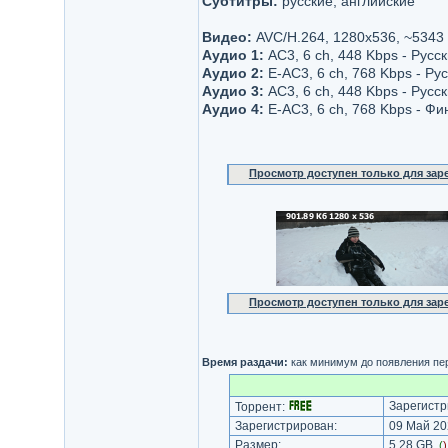
Субтитры:
русские, английские
Видео:
AVC/H.264, 1280x536, ~5343
Аудио 1:
AC3, 6 ch, 448 Kbps - Русс
Аудио 2:
E-AC3, 6 ch, 768 Kbps - Ру
Аудио 3:
AC3, 6 ch, 448 Kbps - Русск
Аудио 4:
Е-AC3, 6 ch, 768 Kbps - Фи
Просмотр доступен только для за
Просмотр доступен только для за
Время раздачи:
как минимум до появления пер
Зарегистр
Торрент:
Зарегистрирован:
09 Май 20
Размер:
5.28 GB
(