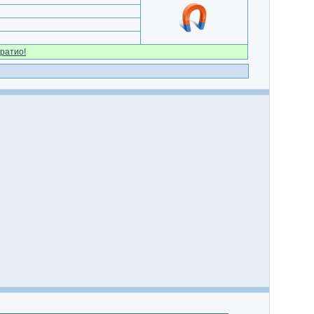
ратио!