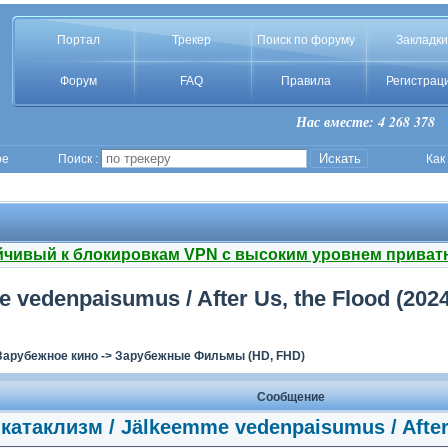
Портал
Трекер
Поиск по форуму
Закладки
Форум
FAQ
Правила
Регистрац
Нас вместе: 4 268 378
ое
Поиск :
Как
йчивый к блокировкам VPN с высоким уровнем приват
edenpaisumus / After Us, the Flood (2024
Зарубежное кино
->
Зарубежные Фильмы (HD, FHD)
Сообщение
атаклизм / Jälkeemme vedenpaisumus / After 