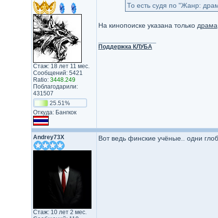
То есть судя по "Жанр: дра
На кинопоиске указана только
драма
_________________
Поддержка КЛУБА
Стаж: 18 лет 11 мес.
Сообщений: 5421
Ratio:
3448.249
Поблагодарили:
431507
25.51%
Откуда: Бангкок
Andrey73X
Вот ведь финские учёные.. одни гло
Стаж: 10 лет 2 мес.