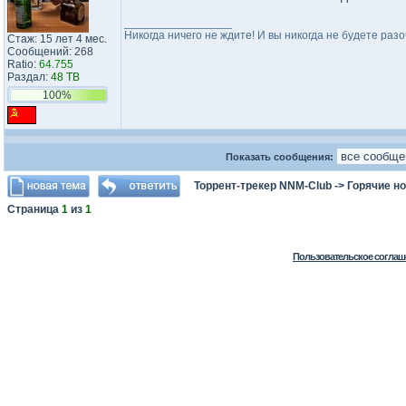
_________________
Никогда ничего не ждите! И вы никогда не будете раз
Стаж: 15 лет 4 мес.
Сообщений: 268
Ratio:
64.755
Раздал:
48 TB
100%
Показать сообщения:
Торрент-трекер NNM-Club
->
Горячие н
Страница
1
из
1
Пользовательское соглаш