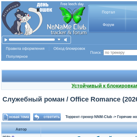
Портал
Форум
Правила оформления
Обход блокировок
Поиск :
Популярное
Устойчивый к блокировка
Служебный роман / Office Romance (2026
Торрент-трекер NNM-Club
->
Горячие н
Автор