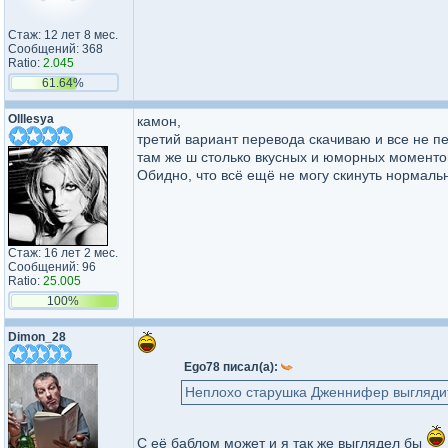
Стаж: 12 лет 8 мес.
Сообщений: 368
Ratio:
2.045
61.64%
Olllesya
камон,
третий вариант перевода скачиваю и все не п
там же ш столько вкусных и юморных моментов
Обидно, что всё ещё не могу скинуть нормаль
Стаж: 16 лет 2 мес.
Сообщений: 96
Ratio:
25.005
100%
Dimon_28
Ego78 писал(а):
Неплохо старушка Дженнифер выглядит
С её баблом может и я так же выглядел бы