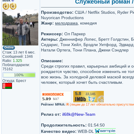
il68k
®
Служебный роман / 
Производство:
США / Netflix Studios, Ryder P
Nuyorican Productions
Жанр:
мелодрама
, комедия
Режиссер:
Ол Паркер
Актеры:
Дженнифер Лопес, Бретт Голдстин, Б
Седарис, Тони Хейл, Брэдли Уитфорд, Эдвар
Натали Ортега, Тони Плана, Джеки Сэндлер
Стаж: 13 лет 6 мес.
Сообщений: 1346
Описание:
Ratio:
1.325
Поблагодарили:
Среди строгих правил, карьерных амбиций и 
75162
рождается чувство, способное изменить не тол
100%
всю жизнь. За холодной деловой маской всегд
Откуда: Брест
человек, который хочет быть счастливым.
5.8
22,145
/10
Рейтинг MPAA:
R
(лицам до 17 лет обязательно присутстви
Релиз от:
il68k@New-Team
Продолжительность:
01:54:50
Качество видео:
WEB-DL