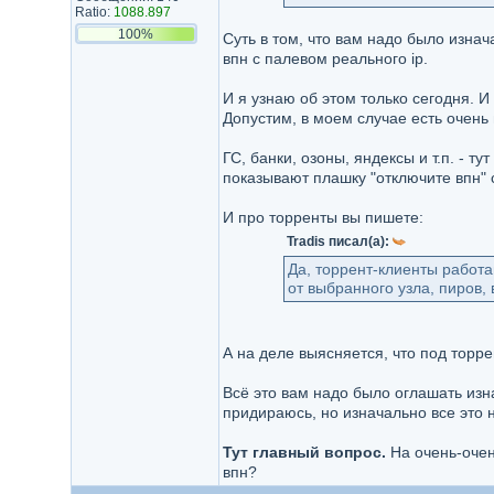
Ratio:
1088.897
100%
Суть в том, что вам надо было изна
впн с палевом реального ip.
И я узнаю об этом только сегодня. И
Допустим, в моем случае есть очень 
ГС, банки, озоны, яндексы и т.п. - 
показывают плашку "отключите впн" 
И про торренты вы пишете:
Tradis писал(а):
Да, торрент-клиенты работа
от выбранного узла, пиров,
А на деле выясняется, что под торре
Всё это вам надо было оглашать изн
придираюсь, но изначально все это 
Тут главный вопрос.
На очень-очен
впн?