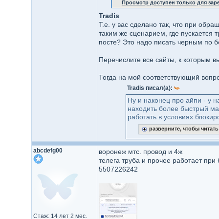
Просмотр доступен только для за
Tradis
Т.е. у вас сделано так, что при об
таким же сценарием, где пускается 
посте? Это надо писать черным по 
Перечислите все сайты, к которым в
Тогда на мой соответствующий вопрос
Tradis писал(а):
Ну и наконец про айпи - у 
находить более быстрый мар
работать в условиях блокиро
разверните, чтобы читат
abcdefg00
воронеж мтс. провод и 4ж
телега труба и прочее работает при
5507226242
Стаж: 14 лет 2 мес.