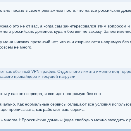
чально писать в своем рекламном посте, что на все российские до
 узнаю это не от вас, а когда сам заинтересовался этим вопросом и
много российских доменов, куда я без впн не захожу. Зачем именно
тут у меня никаких претензий нет, что они открываются напрямую бе
совсем не много.
ют как обычный VPN-трафик. Отдельного лимита именно под торрен
 вашего провайдера и текущей нагрузки.
нты у вас нет сервера, и все идет напрямую без впн.
ачально. Как нормальные сервисы оглашают все условия использов
надо прописывать, как работает ваш сервис.
ь многие НЕроссийские домены (куда свободно можно заходить с р