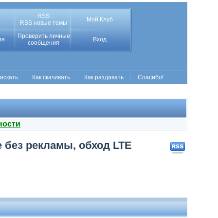
RSS
Мой Клуб
RSS новые темы
Проверить личные
ия
Вход
сообщения
 искать
Как скачивать
Как раздавать
Спасибо!
ности
e без рекламы, обход LTE