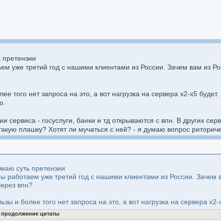
 претензии
аем уже третий год с нашими клиентами из России. Зачем вам из Ро
лее того нет запроса на это, а вот нагрузка на сервера х2-х5 буде
ю.
сервиса - госуслуги, банки и тд открываются с впн. В других серв
такую плашку? Хотят ли мучаться с ней? - я думаю вопрос риторич
имаю суть претензии
мы работаем уже третий год с нашими клиентами из России. Зачем в
через впн?
ьзы и более того нет запроса на это, а вот нагрузка на сервера х2-
ь продолжение цитаты