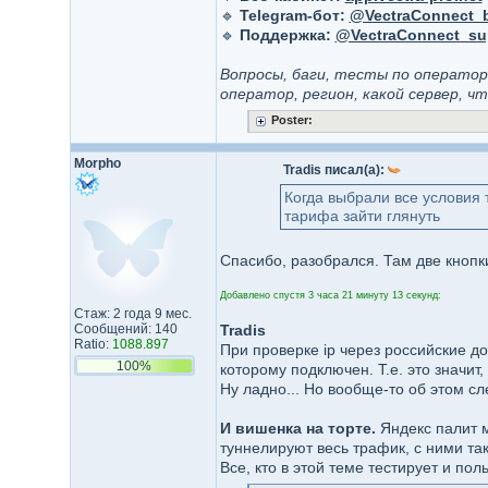
🔹
Telegram-бот:
@VectraConnect_
🔹
Поддержка:
@VectraConnect_su
Вопросы, баги, тесты по операто
оператор, регион, какой сервер, ч
Poster:
Morpho
Tradis писал(а):
Когда выбрали все условия 
тарифа зайти глянуть
Спасибо, разобрался. Там две кнопки
Добавлено спустя 3 часа 21 минуту 13 секунд:
Стаж: 2 года 9 мес.
Сообщений: 140
Tradis
Ratio:
1088.897
При проверке ip через российские до
100%
которому подключен. Т.е. это значит
Ну ладно... Но вообще-то об этом с
И вишенка на торте.
Яндекс палит м
туннелируют весь трафик, с ними тако
Все, кто в этой теме тестирует и пол