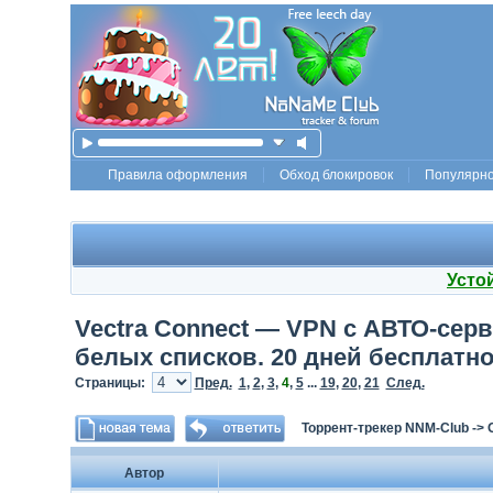
Правила оформления
Обход блокировок
Популярн
Усто
Vectra Connect — VPN с АВТО-серве
белых списков. 20 дней бесплатно
Страницы:
Пред.
1
,
2
,
3
,
4
,
5
...
19
,
20
,
21
След.
Торрент-трекер NNM-Club
->
Автор