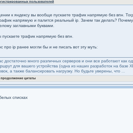
регистрированных пользователей
ращении к яндексу вы вообще пускаете трафик напрямую без впн. То
трафик напрямую и палится реальный ip. Зачем так делать? Почему
белому заглавными буквами.
ы пускаете трафик напрямую без впн.
 про ip ранее могли бы и не писать вот эту муть:
нас достаточно много различных серверов и они все работают как о
шрут для вашего устройства (одна из наших разработок на базе X
вок, а также балансировать нагрузку. Но будьте уверены, что ...
ь продолжение цитаты
 белых списках