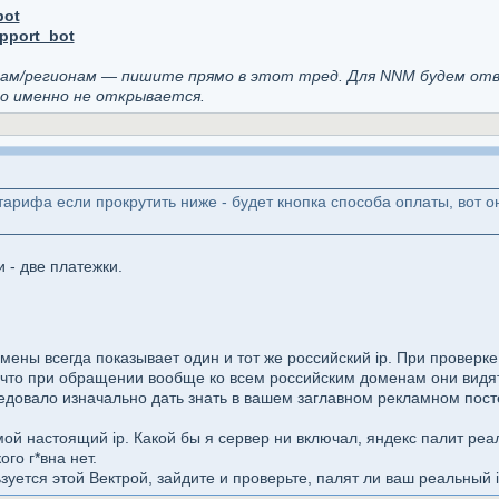
bot
pport_bot
рам/регионам — пишите прямо в этот тред. Для NNM будем от
то именно не открывается.
тарифа если прокрутить ниже - будет кнопка способа оплаты, вот о
 - две платежки.
мены всегда показывает один и тот же российский ip. При проверке
, что при обращении вообще ко всем российским доменам они видят 
ледовало изначально дать знать в вашем заглавном рекламном пост
ой настоящий ip. Какой бы я сервер ни включал, яндекс палит реал
го г*вна нет.
ьзуется этой Вектрой, зайдите и проверьте, палят ли ваш реальный i