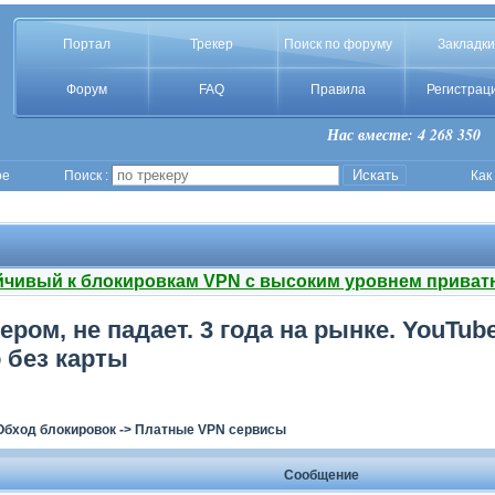
Портал
Трекер
Поиск по форуму
Закладки
Форум
FAQ
Правила
Регистрац
Нас вместе: 4 268 350
ое
Поиск :
Как
йчивый к блокировкам VPN с высоким уровнем приват
ром, не падает. 3 года на рынке. YouTub
 без карты
Обход блокировок
->
Платные VPN сервисы
Сообщение