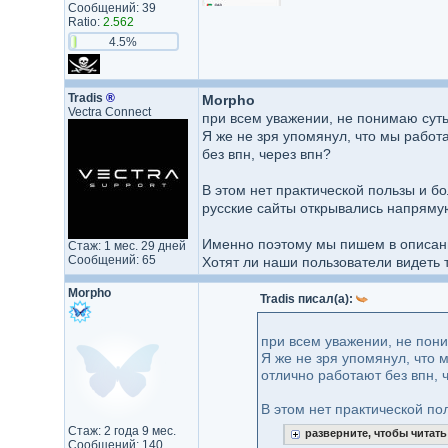
Сообщений: 39
Ratio:
2.562
4.5%
Tradis
®
Morpho
Vectra Connect
при всем уважении, не понимаю суть
Я же не зря упомянул, что мы работ
без впн, через впн?
В этом нет практической пользы и бо
русские сайты открывались напряму
Именно поэтому мы пишем в описании 
Стаж: 1 мес. 29 дней
Сообщений: 65
Хотят ли наши пользователи видеть 
Morpho
Tradis писал(а):
при всем уважении, не пон
Я же не зря упомянул, что 
отлично работают без впн, 
В этом нет практической пол
Стаж: 2 года 9 мес.
разверните, чтобы читат
Сообщений: 140