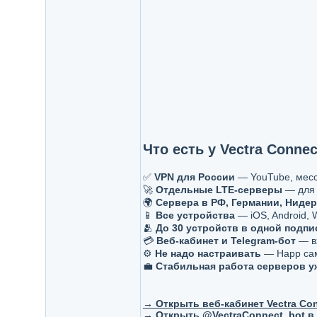
Что есть у Vectra Connec
✅
VPN для России
— YouTube, мессе
🚀
Отдельные LTE-серверы
— для 
🌍
Сервера в РФ, Германии, Нидер
📱
Все устройства
— iOS, Android, 
🫂
До 30 устройств в одной подпи
💳
Веб-кабинет и Telegram-бот
— вх
⚙️
Не надо настраивать
— Happ сам 
💼
Стабильная работа серверов уж
→ Открыть веб-кабинет Vectra Co
→ Открыть @VectraConnect_bot в 