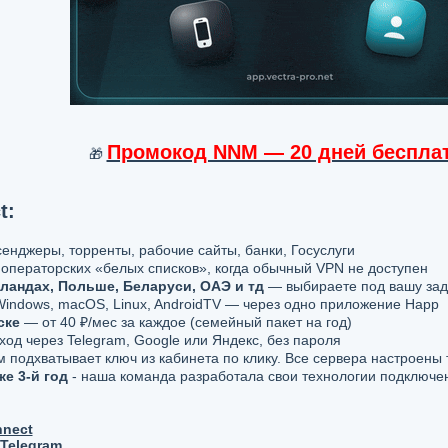
Промокод NNM — 20 дней беспла
🎁
t:
нджеры, торренты, рабочие сайты, банки, Госуслуги
операторских «белых списков», когда обычный VPN не доступен
ландах, Польше, Беларуси, ОАЭ и тд
— выбираете под вашу зад
Windows, macOS, Linux, AndroidTV — через одно приложение Happ
ске
— от 40 ₽/мес за каждое (семейный пакет на год)
од через Telegram, Google или Яндекс, без пароля
подхватывает ключ из кабинета по клику. Все сервера настроены 
е 3-й год
- наша команда разработала свои технологии подключен
nnect
Telegram