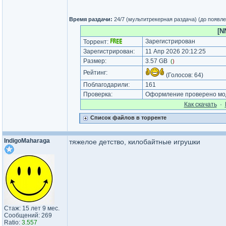
Время раздачи:
24/7 (мультитрекерная раздача) (до появл
[N
Зарегистрирован
Торрент:
Зарегистрирован:
11 Апр 2026 20:12:25
Размер:
3.57 GB
(
)
Рейтинг:
(Голосов:
64
)
Поблагодарили:
161
Проверка:
Оформление проверено мод
Как cкачать
·
Список файлов в торренте
IndigoMaharaga
тяжелое детство, килобайтные игрушки
Стаж: 15 лет 9 мес.
Сообщений: 269
Ratio:
3.557