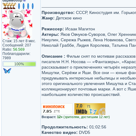
барим000р
®
Производство:
СССР, Киностудия им. Горько
Жанр:
Детское кино
Режиссер:
Исаак Магитон
Актеры:
Яков Овчуков-Суворов, Олег Хренник
Никулин, Сережа Рыжев, Лена Новикова, Свет
Стаж: 15 лет 8 мес.
Николай Граббе, Лидия Королева, Татьяна Пан
Сообщений: 207
Ratio:
56.569
Поблагодарили:
Описание :
Фильм снят по мотивам рассказов 
7989
писателя Н.Н. Носова — «Фантазеры», «Карас
100%
рассказывает о приключениях четырёх неразл
Мишутки, Серёжи и Яши. Все они — юные фан
придумывать интересные небылицы и необык
этого оригинального увлечения Мишутка и Ст
коллекционируют почтовые марки. А вот с Яш
наибольшее количество происшествий.
7.0
71
/10
Возраст:
12+
(зрителям, достигшим 12 лет)
Продолжительность:
01:02:56
Качество видео:
DVD5