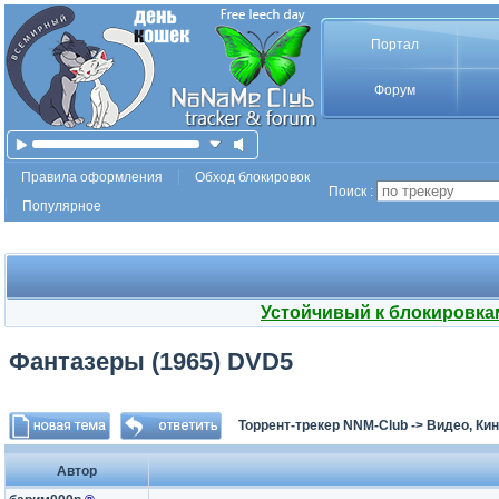
Портал
Форум
Правила оформления
Обход блокировок
Поиск :
Популярное
Устойчивый к блокировка
Фантазеры (1965) DVD5
Торрент-трекер NNM-Club
->
Видео, Ки
Автор