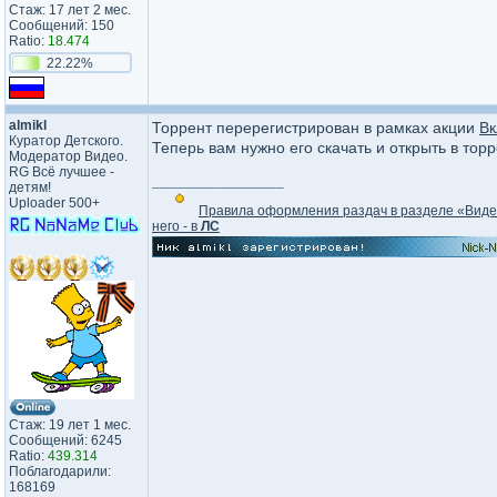
Стаж: 17 лет 2 мес.
Сообщений: 150
Ratio:
18.474
22.22%
almikl
Торрент перерегистрирован в рамках акции
Вк
Куратор Детского.
Теперь вам нужно его скачать и открыть в тор
Модератор Видео.
RG Всё лучшее -
_________________
детям!
Uploader 500+
Правила оформления раздач в разделе «Вид
него - в
ЛС
Стаж: 19 лет 1 мес.
Сообщений: 6245
Ratio:
439.314
Поблагодарили:
168169