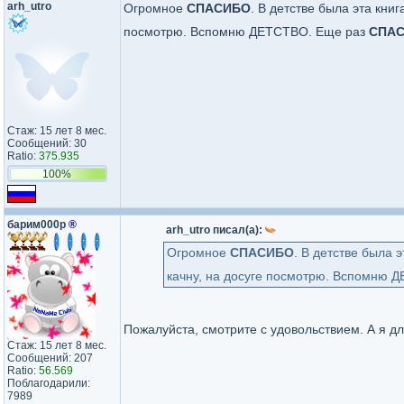
arh_utro
Огромное
СПАСИБО
. В детстве была эта кни
посмотрю. Вспомню ДЕТСТВО. Еще раз
СПА
Стаж: 15 лет 8 мес.
Сообщений: 30
Ratio:
375.935
100%
барим000р
®
arh_utro писал(а):
Огромное
СПАСИБО
. В детстве была 
качну, на досуге посмотрю. Вспомню 
Пожалуйста, смотрите с удовольствием. А я д
Стаж: 15 лет 8 мес.
Сообщений: 207
Ratio:
56.569
Поблагодарили:
7989