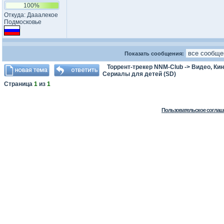
100%
Откуда: Дааалекое
Подмосковье
Показать сообщения:
Торрент-трекер NNM-Club
->
Видео, Ки
Сериалы для детей (SD)
Страница
1
из
1
Пользовательское соглаш