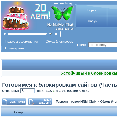
Портал
Форум
Правила оформления
Обход блокировок
Поиск :
Популярное
Устойчивый к блокировка
Готовимся к блокировкам сайтов (Часть
Страницы:
Пред.
1
,
2
,
3
,
4
...
98
,
99
,
100
След.
Торрент-трекер NNM-Club
->
Обход бло
Автор