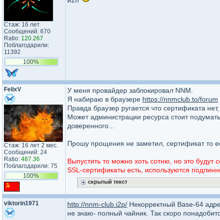
и2п
Стаж: 16 лет
Сообщений: 670
Ratio:
120.267
Поблагодарили:
11392
100%
FelixV
У меня провайдер заблокировал NNM.
Я набираю в браузере
https://nnmclub.to/forum
Правда браузер ругается что сертификата нет,
Может администрации ресурса стоит подумать 
доверенного...
Прошу прощения не заметил, сертификат то ес
Стаж: 16 лет 2 мес.
Сообщений: 24
Ratio:
487.36
Выпустить то можно хоть сотню, но это будут
Поблагодарили: 75
SSL-сертификаты есть, используются подлинн
100%
скрытый текст
viktorin1971
http://nnm-club.i2p/
Некорректный Base-64 адрес
не знаю- полный чайник. Так скоро понадобитс