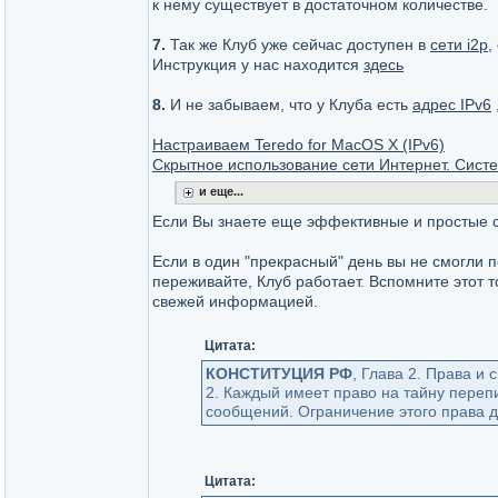
к нему существует в достаточном количестве.
7.
Так же Клуб уже сейчас доступен в
сети i2p
,
Инструкция у нас находится
здесь
8.
И не забываем, что у Клуба есть
адрес IPv6
Настраиваем Teredo for MacOS X (IPv6)
Скрытное использование сети Интернет. Систе
и еще...
Если Вы знаете еще эффективные и простые с
Если в один "прекрасный" день вы не смогли п
переживайте, Клуб работает. Вспомните этот 
свежей информацией.
Цитата:
КОНСТИТУЦИЯ РФ
, Глава 2. Права и
2. Каждый имеет право на тайну переп
сообщений. Ограничение этого права 
Цитата: