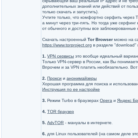
скрывающей ваш реальный IP адрес и не треб
дополнительных знаний или действий от поль
только скачать и запустить).
Учтите только, что комфортно серфить через 
а минут через три-пять. Но тогда уже серфинг
от обычного и доступны все заблокированные 
Скачать настроенный
Tor Browser
можно на с
https://www.torproject.org
в разделе "download"
1.
VPN сервисы
это вообще идеальный вариант,
Только VPN-сервер в России, как Вы понимает
Впрочем и за VPN платить необязательно. Вот
2.
Прокси
и
анонимайзеры
Хорошая программа для поиска и использова
Инструкция по ее настройке
3.
Режим Turbo в браузерах
Opera
и
Яндекс Бр
4.
TOR браузер
5.
AdvTOR
- мануалы в интернете.
6.
для Linux пользователей (на самом деле э