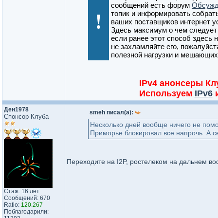
сообщений есть форум
Обсужд
!
топик и информировать собрат
ваших поставщиков интернет ус
Здесь максимум о чем следует 
если ранее этот способ здесь 
не захламляйте его, пожалуйст
полезной нагрузки и мешающих
IPv4 анонсеры К
Используем
IPv6
Ден1978
smeh писал(а):
Спонсор Клуба
Несколько дней вообще ничего не помог
Приморье блокировал все напрочь. А се
Переходите на I2P, ростелеком на дальнем во
Стаж: 16 лет
Сообщений: 670
Ratio:
120.267
Поблагодарили: