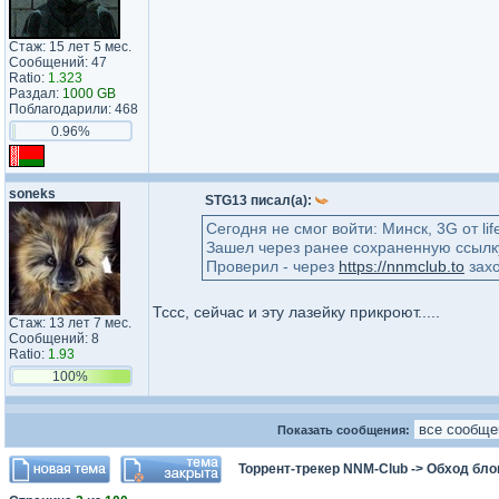
Стаж: 15 лет 5 мес.
Сообщений: 47
Ratio:
1.323
Раздал:
1000 GB
Поблагодарили: 468
0.96%
soneks
STG13 писал(а):
Сегодня не смог войти: Минск, 3G от lif
Зашел через ранее сохраненную ссылк
Проверил - через
https://nnmclub.to
захо
Тссс, сейчас и эту лазейку прикроют.....
Стаж: 13 лет 7 мес.
Сообщений: 8
Ratio:
1.93
100%
Показать сообщения:
Торрент-трекер NNM-Club
->
Обход бло