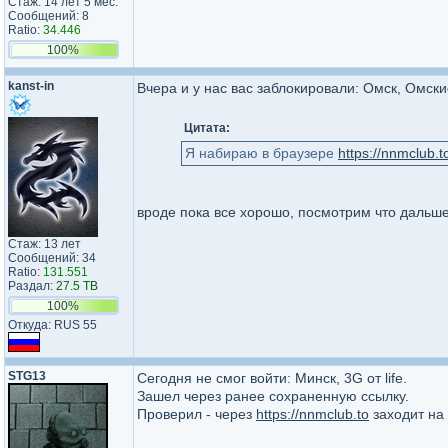
Стаж: 14 лет 5 мес.
Сообщений: 8
Ratio:
34.446
100%
kanst-in
Вчера и у нас вас заблокировали: Омск, Омски
Цитата:
Я набираю в браузере
https://nnmclub.t
вроде пока все хорошо, посмотрим что дальше
Стаж: 13 лет
Сообщений: 34
Ratio:
131.551
Раздал:
27.5 TB
100%
Откуда: RUS 55
STG13
Сегодня не смог войти: Минск, 3G от life.
Зашел через ранее сохраненную ссылку.
Проверил - через
https://nnmclub.to
заходит на 