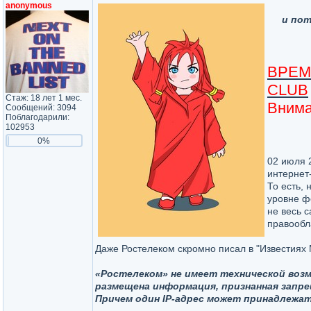
anonymous
и пот
ВРЕМ
CLUB
Стаж: 18 лет 1 мес.
Внима
Сообщений: 3094
Поблагодарили:
102953
0%
02 июля 
интернет
То есть, 
уровне ф
не весь 
правообл
Даже Ростелеком скромно писал в "Известиях 
«Ростелеком» не имеет технической воз
размещена информация, признанная запре
Причем один IP-адрес может принадлежат