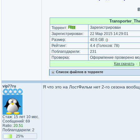
В
Transporter_Th
Зарегистрирован
Торрент:
Зарегистрирован:
22 Мар 2015 14:29:01
Размер:
40.6 GB
(
)
Рейтинг:
4.4
(Голосов:
78
)
Поблагодарили:
231
Проверка:
Оформление проверено мод
Как cкачать
·
Список файлов в торренте
vip77ru
Я что это на ЛостФильм нет 2-го сезона вооб
Стаж: 15 лет 10 мес.
Сообщений: 69
Ratio:
20.51
Поблагодарили: 2
25%