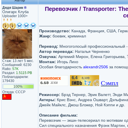
Автор
Дядя Шарик
®
Перевозчик / Transporter: The
Олигарх Клуба
с
Uploader 1000+
Производство:
Канада, Франция, США, Герм
Жанр:
боевик, криминал
Перевод:
Многоголосый профессиональный 
Автор перевода:
Наталья Черненко
Озвучка:
Артемий Мирон, Елена Григорьева, 
Стаж: 13 лет 5 мес.
Монтаж:
Игорь Лихо
Сообщений: 6230
Особая благодарность
alexandr2506
за помощь
Ratio:
57K
Раздал:
1.5115 PB
Поблагодарили:
6.4
8,109
/10
179430
Сэмпл
100%
Откуда: СССР
Режиссер:
Брэд Тернер, Эрик Валетт, Энди М
Актеры:
Крис Вэнс, Андреа Ошварт, Дэльфина
Джейк Майклс, Джош Блэкер, Ной Кэппи и др.
Описание фильма:
Перевозчик — экшн-телесериал по мотивам о
Сил специального назначения Фрэнк Мартин, н