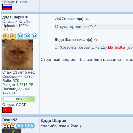
Откуда: Russia
Дядя Шарик
®
vip77ru писал(а):
Олигарх Клуба
Uploader 1000+
Откуда дровишки???
Дядя Шарик писал(а):
... (Сезон 2, серия 1 из 12)
BaibaKo
(об
Странный вопрос... Вы вообще название чита
Стаж: 13 лет 5 мес.
Сообщений: 6230
Ratio:
57K
Раздал:
1.5115 PB
Поблагодарили:
179430
100%
Откуда: СССР
DeathN2
Дядя Шарик
спасибо. ждем 2ую;)