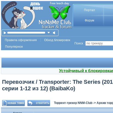
Портал
Форум
Правила оформления
Обход блокировок
Поиск :
Популярное
Устойчивый к блокировка
Перевозчик / Transporter: The Series (201
серии 1-12 из 12) (BaibaKo)
Торрент-трекер NNM-Club
->
Архив тор