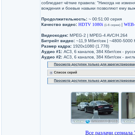
соблюдает чёткие правила: "Никогда не изменяй
вождения и боевые навыки позволяют ему выж
Продолжительность:
~ 00:51:00 серия
Качество видео:
HDTV 1080i
|
WEB-
(1-6 серии)
Видеокодек:
MPEG-2 | MPEG-4 AVC/H.264
Битрейт видео:
~11,9 Мбит/сек | ~4800-5000 
Размер кадра:
1920x1080 (1.778)
Аудио #1:
AC3, 6 каналов, 384 Кбит/сек - рус
Аудио #2:
AC3, 6 каналов, 384 Кбит/сек - англ
Просмотр доступен только для зарегистрирова
Список серий
Просмотр доступен только для зарегистрирова
Все раздачи сериала 