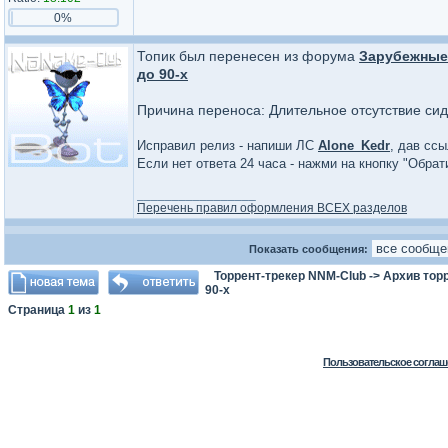
0%
Топик был перенесен из форума
Зарубежные
до 90-х
Причина переноса: Длительное отсутствие сид
Исправил релиз - напиши ЛС
Alone_Kedr
, дав ссы
Если нет ответа 24 часа - нажми на кнопку "Обра
_________________
Перечень правил оформления ВСЕХ разделов
Показать сообщения:
Торрент-трекер NNM-Club
->
Архив тор
90-х
Страница
1
из
1
Пользовательское соглаш