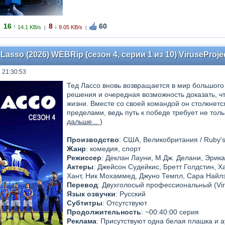
16
8
60
↑
↓
14.1 KB/s
9.05 KB/s
|
|
 Lasso (2026) WEBRip (сезон 4, серии 1 из 10) ViruseProj
 21:30:53
Тед Лассо вновь возвращается в мир большого
решения и очередная возможность доказать, ч
жизни. Вместе со своей командой он столкнется
пределами, ведь путь к победе требует не толь
дальше...
)
Производство
: США, Великобритания / Ruby's 
Жанр
: комедия, спорт
Режиссер
: Деклан Лауни, М.Дж. Делани, Эрика
Актеры
: Джейсон Судейкис, Бретт Голдстин, 
Хант, Ник Мохаммед, Джуно Темпл, Сара Найлз,
Перевод
: Двухголосый профессиональный (Vir
Язык озвучки
: Русский
Субтитры
: Отсутствуют
Продолжительность
: ~00:40:00 серия
Реклама
: Присутствуют одна белая плашка и а