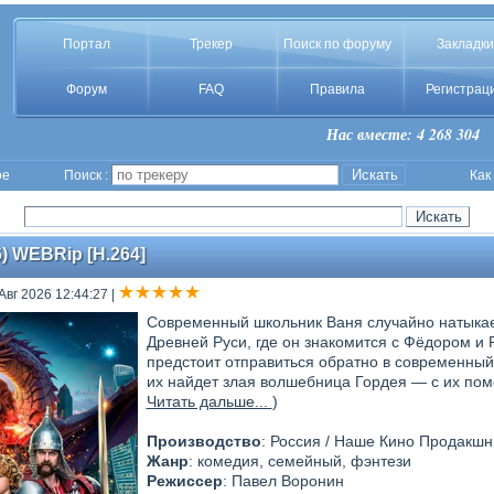
Портал
Трекер
Поиск по форуму
Закладки
Форум
FAQ
Правила
Регистрац
Нас вместе: 4 268 304
ое
Поиск :
Как
) WEBRip [H.264]
 Авг 2026 12:44:27
|
Современный школьник Ваня случайно натыкае
Древней Руси, где он знакомится с Фёдором 
предстоит отправиться обратно в современный
их найдет злая волшебница Гордея — с их по
Читать дальше...
)
Производство
: Россия / Наше Кино Продакшн
Жанр
: комедия, семейный, фэнтези
Режиссер
: Павел Воронин