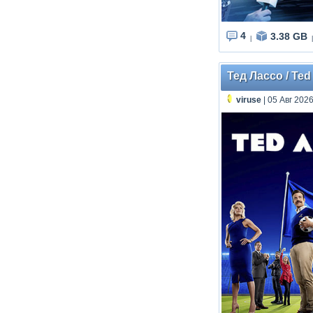
4
3.38 GB
|
|
Тед Лассо / Ted
viruse
| 05 Авг 2026