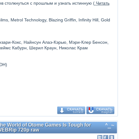
в столкнуться с прошлым и узнать истинную (
Читать
, Metrol Technology, Blazing Griffin, Infinity Hill, Gold
Анзари-Кокс, Найнсун Алаэ-Кэрью, Мэри-Клер Бенсон,
жеймс Кабурн, Шерил Краун, Николас Крам
SDH)
 The World of Otome Games Is Tough for
 WEBRip 720p raw