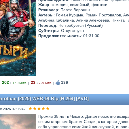
Жанр
: комедия, семейный, фэнтези
Режиссер
: Павел Воронин
Актеры
: Роман Курцын, Роман Постовалов, Ал
Альбина Кабалина, Алина Алексеева, Никита Т
Перевод
: Не требуется (Русский)
Субтитры
: Отсутствуют
Продолжительность
: 01:31:00
202
23
136
↑
↓
17.9 MB/s
729 KB/s
|
|
nrothan (2025) WEB-DLRip [H.264] [AVO]
вг 2026 07:05:42
|
Прожив 35 лет в Чикаго, Донал неохотно возвр
своим старшим братом Сэнди, с которым давно
себя управление семейной винокурней, иначе е