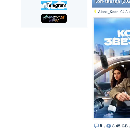
Коп-звезда (202
Alone_Kedr
| 04 Ав
5
8.45 GB
|
|