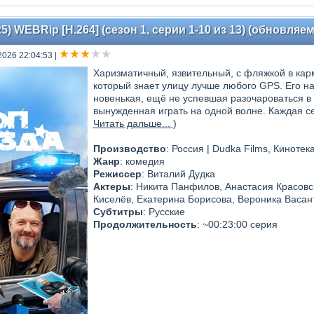
5) WEBRip [H.264] (сезон 1, серии 1-10 из 13) (обновляем
 2026 22:04:53
|
Харизматичный, язвительный, с фляжкой в кар
который знает улицу лучше любого GPS. Его 
новенькая, ещё не успевшая разочароваться в 
вынужденная играть на одной волне. Каждая с
Читать дальше...
)
Производство
: Россия | Dudka Films, Кинотек
Жанр
: комедия
Режиссер
: Виталий Дудка
Актеры
: Никита Панфилов, Анастасия Красовс
Киселёв, Екатерина Борисова, Вероника Васант
Субтитры
: Русские
Продолжительность
: ~00:23:00 серия