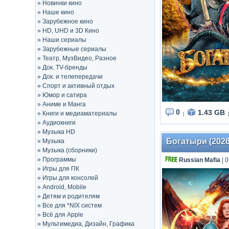
»
Новинки кино
»
Наше кино
»
Зарубежное кино
»
HD, UHD и 3D Кино
»
Наши сериалы
»
Зарубежные сериалы
»
Театр, МузВидео, Разное
»
Док. TV-бренды
»
Док. и телепередачи
»
Спорт и активный отдых
»
Юмор и сатира
»
Аниме и Манга
0
1.43 GB
»
Книги и медиаматериалы
|
|
»
Аудиокниги
»
Музыка HD
Богатыри (2026
»
Музыка
»
Музыка (сборники)
»
Программы
Russian Mafia
| 0
»
Игры для ПК
»
Игры для консолей
»
Android, Mobile
»
Детям и родителям
»
Все для *NIX систем
»
Всё для Apple
»
Мультимедиа, Дизайн, Графика