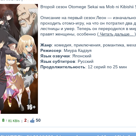
Второй сезон Otomege Sekai wa Mob ni Kibishii 
Описание на первый сезон:Леон — изначально 
проходить отомэ-игру, на что он потратил два 
лестницы и умер. Теперь он переродился в мир
правят женщины, особенно (
Читать дальше...
)
Жанр
: комедия, приключения, романтика, мех
Режиссер
: Миура Кадзуя
Язык озвучки
: Японский
Язык субтитров
: Русский
Продолжительность
: 12 серий по 25 мин
8
2
50
↑
81 KB/s
|
|