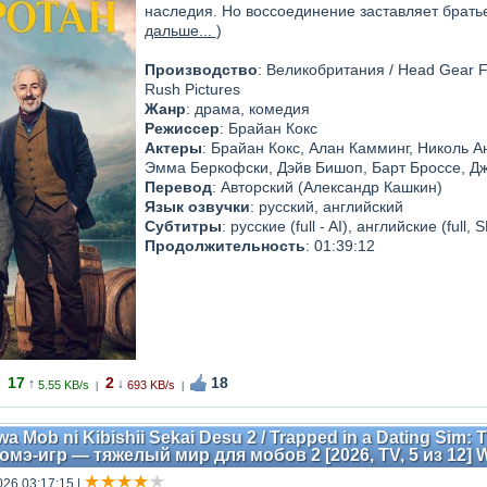
наследия. Но воссоединение заставляет братье
дальше...
)
Производство
: Великобритания / Head Gear Films
Rush Pictures
Жанр
: драма, комедия
Режиссер
: Брайан Кокс
Актеры
: Брайан Кокс, Алан Камминг, Николь 
Эмма Беркофски, Дэйв Бишоп, Барт Броссе, Д
Перевод
: Авторский (Александр Кашкин)
Язык озвучки
: русский, английский
Субтитры
: русские (full - AI), английские (full, 
Продолжительность
: 01:39:12
17
2
18
↑
↓
5.55 KB/s
693 KB/s
|
|
a Mob ni Kibishii Sekai Desu 2 / Trapped in a Dating Sim:
томэ-игр — тяжелый мир для мобов 2 [2026, TV, 5 из 12]
026 03:17:15
|