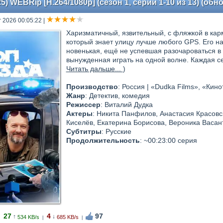
5) WEBRip [H.264/1080p] (сезон 1, серии 1-10 из 13) (об
г 2026 00:05:22
|
Харизматичный, язвительный, с фляжкой в кар
который знает улицу лучше любого GPS. Его 
новенькая, ещё не успевшая разочароваться в 
вынужденная играть на одной волне. Каждая с
Читать дальше...
)
Производство
: Россия | «Dudka Films», «Кино
Жанр
: Детектив, комедия
Режиссер
: Виталий Дудка
Актеры
: Никита Панфилов, Анастасия Красовс
Киселёв, Екатерина Борисова, Вероника Васант
Субтитры
: Русские
Продолжительность
: ~00:23:00 серия
27
4
97
↑
↓
534 KB/s
685 KB/s
|
|