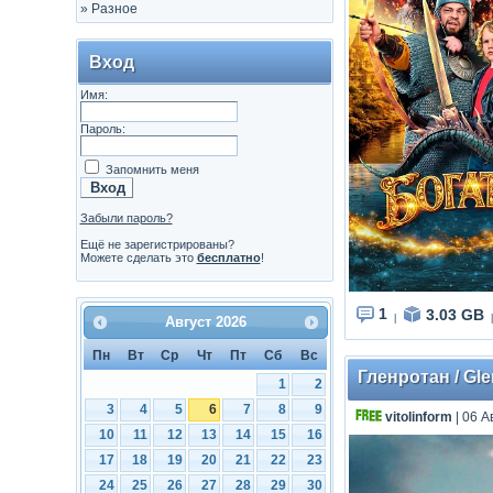
»
Разное
Вход
Имя:
Пароль:
Запомнить меня
Забыли пароль?
Ещё не зарегистрированы?
Можете сделать это
бесплатно
!
1
3.03 GB
|
|
Август
2026
Пн
Вт
Ср
Чт
Пт
Сб
Вс
Гленротан / Gle
1
2
3
4
5
6
7
8
9
vitolinform
| 06 А
10
11
12
13
14
15
16
17
18
19
20
21
22
23
24
25
26
27
28
29
30