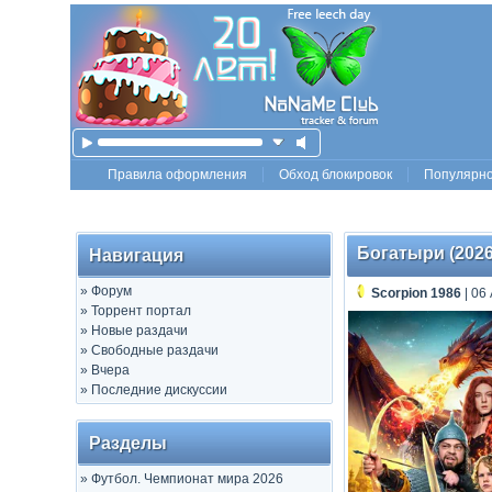
Правила оформления
Обход блокировок
Популярн
Богатыри (2026
Навигация
»
Форум
Scorpion 1986
| 06
»
Торрент портал
»
Новые раздачи
»
Свободные раздачи
»
Вчера
»
Последние дискуссии
Разделы
»
Футбол. Чемпионат мира 2026