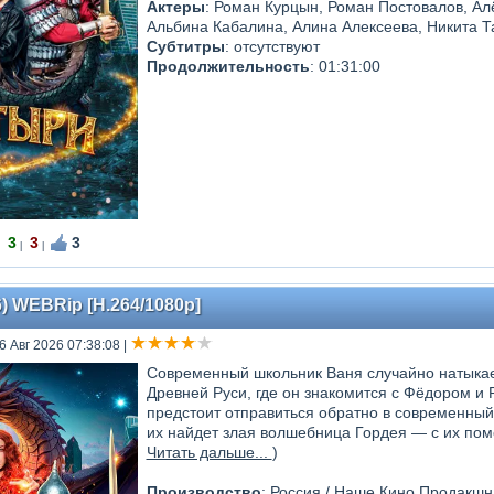
Актеры
: Роман Курцын, Роман Постовалов, Ал
Альбина Кабалина, Алина Алексеева, Никита Т
Субтитры
: отсутствуют
Продолжительность
: 01:31:00
3
3
3
|
|
) WEBRip [H.264/1080p]
6 Авг 2026 07:38:08
|
Современный школьник Ваня случайно натыкае
Древней Руси, где он знакомится с Фёдором 
предстоит отправиться обратно в современный
их найдет злая волшебница Гордея — с их по
Читать дальше...
)
Производство
: Россия / Наше Кино Продакшн