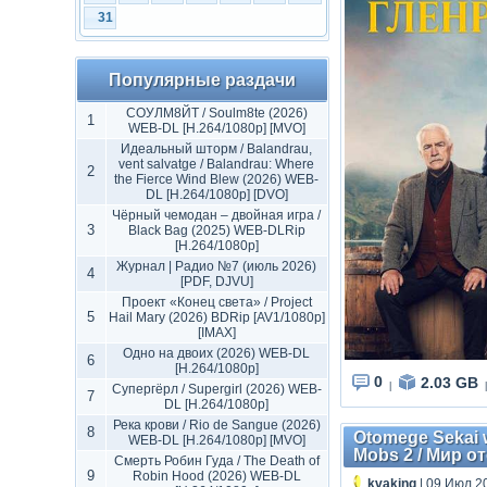
31
Популярные раздачи
СОУЛМ8ЙТ / Soulm8te (2026)
1
WEB-DL [H.264/1080p] [MVO]
Идеальный шторм / Balandrau,
vent salvatge / Balandrau: Where
2
the Fierce Wind Blew (2026) WEB-
DL [H.264/1080p] [DVO]
Чёрный чемодан – двойная игра /
3
Black Bag (2025) WEB-DLRip
[H.264/1080p]
Журнал | Радио №7 (июль 2026)
4
[PDF, DJVU]
Проект «Конец света» / Project
5
Hail Mary (2026) BDRip [AV1/1080p]
[IMAX]
Одно на двоих (2026) WEB-DL
6
[H.264/1080p]
0
2.03 GB
|
|
Супергёрл / Supergirl (2026) WEB-
7
DL [H.264/1080p]
Река крови / Rio de Sangue (2026)
8
Otomege Sekai w
WEB-DL [H.264/1080p] [MVO]
Mobs 2 / Мир о
Смерть Робин Гуда / The Death of
9
Robin Hood (2026) WEB-DL
kvaking
| 09 Июл 2