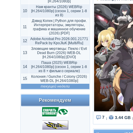
[H.264/1080p]
Нам кранты (2026) WEBRip
10
[H.264/1080p] (сезон 1, серии 1-8
из 8)
Дэвид Копек | Python для профи.
Интерпретаторы, эмуляторы,
11
графика и машинное обучение
(2026) [PDF]
Adobe Acrobat Pro 2026.001.21771
12
RePack by KpoJIuK [Multi/Ru]
Зловещие мертвецы: Пекло / Evil
13
Dead Burn (2026) WEB-DL
[H.264/1080p] [DVO]
Паша (2025) WEBRip
14
[H.264/1080p] (сезон 1, серии 1-8
из 8 + фильм о сериале)
Колония / Gunche / Colony (2026)
15
WEB-DL [H.264/1080p]
текущей недели
Рекомендуем
7
3.44 GB
|
|