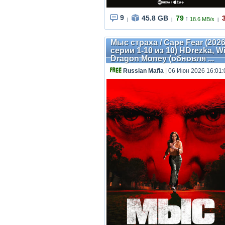
9
45.8 GB
79
3
↑
18.6 MB/s
|
|
|
Мыс страха / Cape Fear (2026)
серии 1-10 из 10) HDrezka, W
Dragon Money (обновля ...
Russian Mafia
| 06 Июн 2026 16:01: