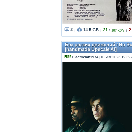
2
14.5 GB
21
2
↑
187 KB/s
|
|
|
Без резких движений / No Su
[handmade Upscale AI]
Electrician1974
| 01 Авг 2026 19:39