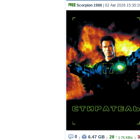
Scorpion 1986
| 02 Авг 2026 15:30:2
0
6.47 GB
28
3
↑
1.76 KB/s
|
|
|