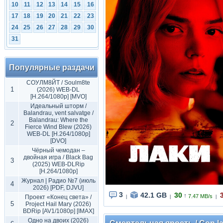
10
11
12
13
14
15
16
17
18
19
20
21
22
23
24
25
26
27
28
29
30
31
Популярные раздачи
СОУЛМ8ЙТ / Soulm8te
1
(2026) WEB-DL
[H.264/1080p] [MVO]
Идеальный шторм /
Balandrau, vent salvatge /
Balandrau: Where the
2
Fierce Wind Blew (2026)
WEB-DL [H.264/1080p]
[DVO]
Чёрный чемодан –
двойная игра / Black Bag
3
(2025) WEB-DLRip
[H.264/1080p]
Журнал | Радио №7 (июль
4
2026) [PDF, DJVU]
3
42.1 GB
30
3
↑
7.47 MB/s
Проект «Конец света» /
|
|
|
5
Project Hail Mary (2026)
BDRip [AV1/1080p] [IMAX]
Одно на двоих (2026)