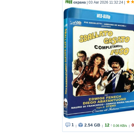
охрана
| 03 Авг 2026 11:32:24
|
1
2.54 GB
12
0
↑
0.06 KB/s
|
|
|