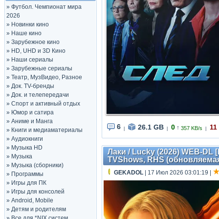
»
Футбол. Чемпионат мира
2026
»
Новинки кино
»
Наше кино
»
Зарубежное кино
»
HD, UHD и 3D Кино
»
Наши сериалы
»
Зарубежные сериалы
»
Театр, МузВидео, Разное
»
Док. TV-бренды
»
Док. и телепередачи
»
Спорт и активный отдых
»
Юмор и сатира
»
Аниме и Манга
6
26.1 GB
0
11
↑
357 KB/s
|
|
|
»
Книги и медиаматериалы
»
Аудиокниги
»
Музыка HD
Лаки / Lucky (2026) WEB-DL [H
»
Музыка
TVShows, RHS (обновляема
»
Музыка (сборники)
GEKADOL
| 17 Июл 2026 03:01:19
|
»
Программы
»
Игры для ПК
»
Игры для консолей
»
Android, Mobile
»
Детям и родителям
»
Все для *NIX систем