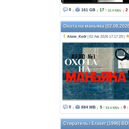
0
161 GB
17
2
↑
15.4 KB/s
|
|
|
Охота на маньяка (02.08.202
Alone_Kedr
| 02 Авг 2026 17:17:20
|
0
884 MB
5
0
↑
↓
53.4 KB/s
|
|
|
Стиратель / Eraser (1996) BDR