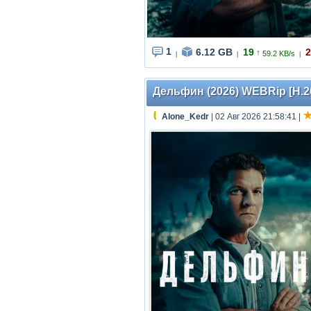
1
6.12 GB
19
2
↑
59.2 KB/s
|
|
|
Дельфин (2026) WEBRip [H.26
Alone_Kedr
| 02 Авг 2026 21:58:41
|