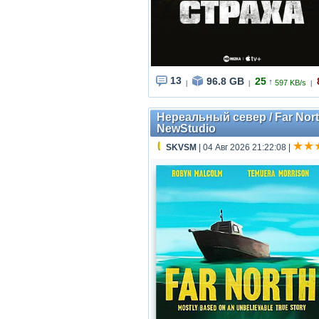
13
96.8 GB
25
↑
597 KB/s
|
|
|
Нереальный север / Far North
NewStudio
SKVSM
| 04 Авг 2026 21:22:08
|