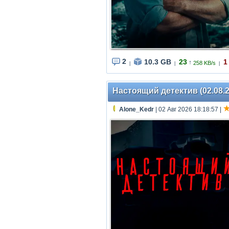
2
10.3 GB
23
1
↑
258 KB/s
|
|
|
Настоящий детектив (02.08.2
Alone_Kedr
| 02 Авг 2026 18:18:57
|