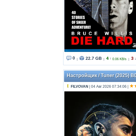
0
22.7 GB
4
3
↑
0.06 KB/s
|
|
|
Настройщик / Tuner (2025) B
FILVOVAN
| 04 Авг 2026 07:34:06
|