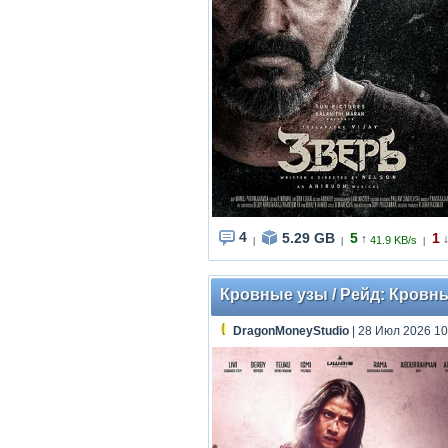
4
5.29 GB
5
1
↑
41.9 KB/s
|
|
|
Кровные узы / Рейд: Кровные 
DragonMoneyStudio
| 28 Июл 2026 10