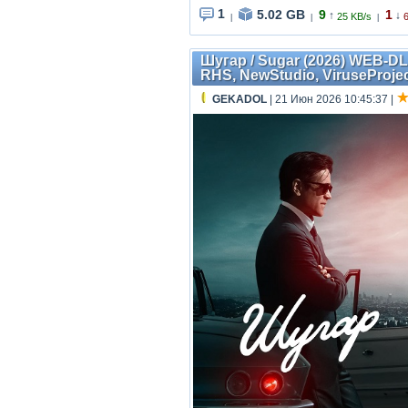
1
5.02 GB
9
1
↑
↓
25 KB/s
|
|
|
Шугар / Sugar (2026) WEB-DL 
RHS, NewStudio, ViruseProje
GEKADOL
| 21 Июн 2026 10:45:37
|