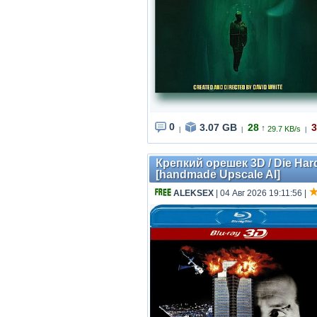
0
3.07 GB
28
3
↑
29.7 KB/s
|
|
|
Крепкий орешек 3D / Die Har
[handmade Upscale AI]
ALEKSEX
| 04 Авг 2026 19:11:56
|