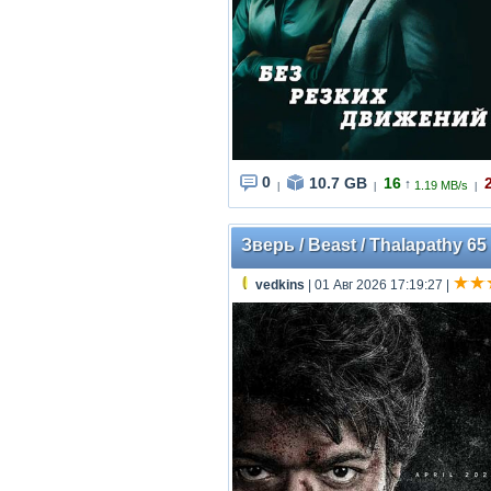
0
10.7 GB
16
↑
1.19 MB/s
|
|
|
Зверь / Beast / Thalapathy 6
vedkins
| 01 Авг 2026 17:19:27
|