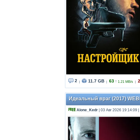
2
11.7 GB
63
↑
1.21 MB/s
|
|
|
Идеальный враг (2017) WEBRip
Alone_Kedr
| 03 Авг 2026 19:14:09
|