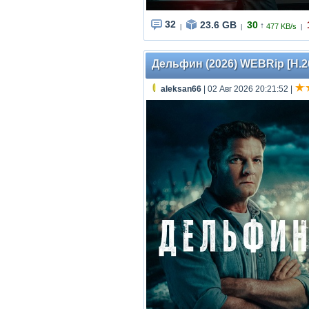
32
23.6 GB
30
↑
477 KB/s
|
|
|
Дельфин (2026) WEBRip [H.26
aleksan66
| 02 Авг 2026 20:21:52
|