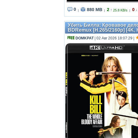
0
880 MB
2
0
↑
↓
25.8 KB/s
|
|
|
Убить Билла: Кровавое дело ц
BDRemux [H.265/2160p] [4K, H
DOMKPAT
| 02 Авг 2026 18:07:29
|