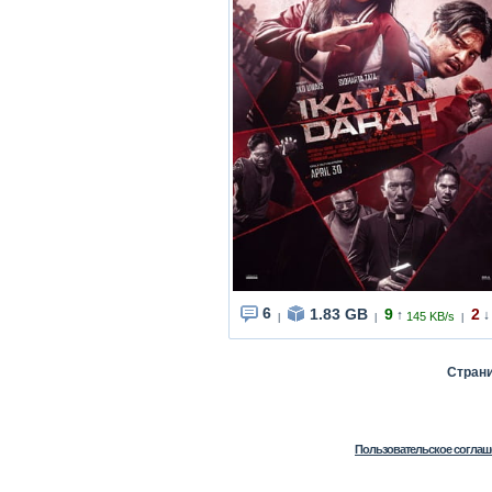
6
1.83 GB
9
2
↑
↓
145 KB/s
|
|
|
Стран
Пользовательское соглаш