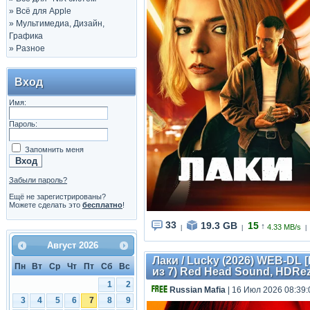
»
Всё для Apple
»
Мультимедиа, Дизайн,
Графика
»
Разное
Вход
Имя:
Пароль:
Запомнить меня
Забыли пароль?
Ещё не зарегистрированы?
Можете сделать это
бесплатно
!
33
19.3 GB
15
↑
4.33 MB/s
|
|
|
Август
2026
Лаки / Lucky (2026) WEB-DL [H
Пн
Вт
Ср
Чт
Пт
Сб
Вс
из 7) Red Head Sound, HDRe
1
2
Russian Mafia
| 16 Июл 2026 08:39:
3
4
5
6
7
8
9