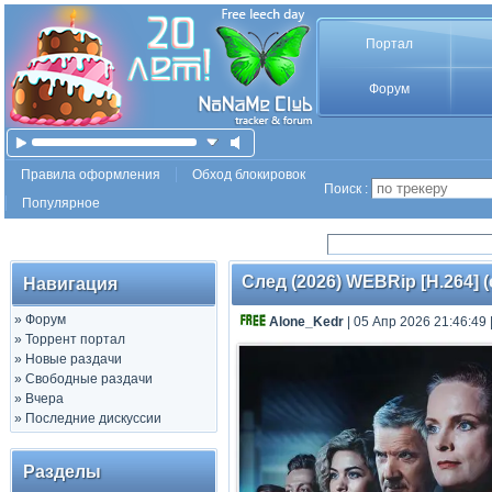
Портал
Форум
Правила оформления
Обход блокировок
Поиск :
Популярное
След (2026) WEBRip [H.264] 
Навигация
»
Форум
Alone_Kedr
| 05 Апр 2026 21:46:49
»
Торрент портал
»
Новые раздачи
»
Свободные раздачи
»
Вчера
»
Последние дискуссии
Разделы