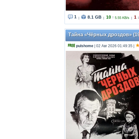
1
8.1 GB
10
1
↑
5.55 KB/s
|
|
|
Тайна «Чёрных дроздов» (198
pulshome
| 02 Авг 2026 01:49:35
|