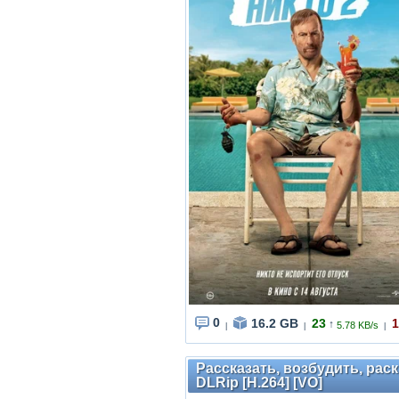
0
16.2 GB
23
1
↑
5.78 KB/s
|
|
|
Рассказать, возбудить, раскр
DLRip [H.264] [VO]