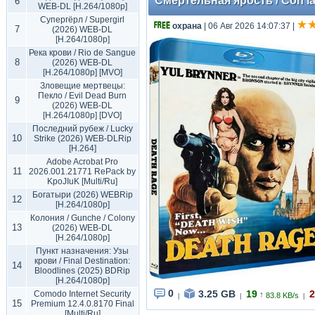
Смертельная ярость / Con la r
6
WEB-DL [H.264/1080p]
Супергёрл / Supergirl
охрана
| 06 Авг 2026 14:07:37
|
7
(2026) WEB-DL
[H.264/1080p]
Река крови / Rio de Sangue
8
(2026) WEB-DL
[H.264/1080p] [MVO]
Зловещие мертвецы:
Пекло / Evil Dead Burn
9
(2026) WEB-DL
[H.264/1080p] [DVO]
Последний рубеж / Lucky
10
Strike (2026) WEB-DLRip
[H.264]
Adobe Acrobat Pro
11
2026.001.21771 RePack by
KpoJIuK [Multi/Ru]
Богатыри (2026) WEBRip
12
[H.264/1080p]
Колония / Gunche / Colony
13
(2026) WEB-DL
[H.264/1080p]
Пункт назначения: Узы
крови / Final Destination:
14
Bloodlines (2025) BDRip
[H.264/1080p]
0
3.25 GB
19
2
Comodo Internet Security
↑
83.8 KB/s
|
|
|
15
Premium 12.4.0.8170 Final
[Multi/Ru]