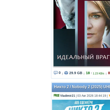
0
29.9 GB
18
8
↑
1.23 KB/s
|
|
|
Никто 2 / Nobody 2 (2025) UH
Vladimir21
| 03 Авг 2026 18:44:19
|