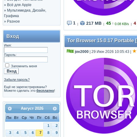
»
Всё для Apple
»
Мультимедиа, Дизайн,
Графика
»
Разное
1
217 MB
45
4
↑
0.08 KB/s
|
|
|
Вход
Tor Browser 15.0.17 Portable [
Имя:
jov2000
| 29 Июн 2026 10:05:43
|
Пароль:
Запомнить меня
Забыли пароль?
Ещё не зарегистрированы?
Можете сделать это
бесплатно
!
Август
2026
Пн
Вт
Ср
Чт
Пт
Сб
Вс
1
2
3
4
5
6
7
8
9