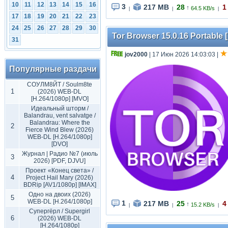
10
11
12
13
14
15
16
3
217 MB
28
1
↑
64.5 KB/s
|
|
|
17
18
19
20
21
22
23
24
25
26
27
28
29
30
Tor Browser 15.0.16 Portable [
31
jov2000
| 17 Июн 2026 14:03:03
|
Популярные раздачи
СОУЛМ8ЙТ / Soulm8te
1
(2026) WEB-DL
[H.264/1080p] [MVO]
Идеальный шторм /
Balandrau, vent salvatge /
Balandrau: Where the
2
Fierce Wind Blew (2026)
WEB-DL [H.264/1080p]
[DVO]
Журнал | Радио №7 (июль
3
2026) [PDF, DJVU]
Проект «Конец света» /
4
Project Hail Mary (2026)
BDRip [AV1/1080p] [IMAX]
Одно на двоих (2026)
5
WEB-DL [H.264/1080p]
1
217 MB
25
4
↑
15.2 KB/s
|
|
|
Супергёрл / Supergirl
6
(2026) WEB-DL
[H.264/1080p]