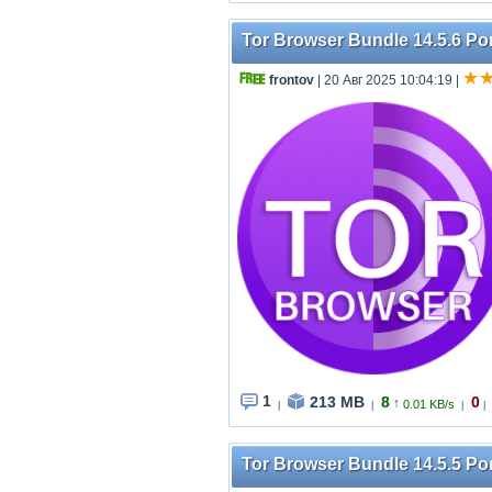
Tor Browser Bundle 14.5.6 Por
frontov
| 20 Авг 2025 10:04:19
|
1
213 MB
8
0
↑
0.01 KB/s
|
|
|
|
Tor Browser Bundle 14.5.5 Por