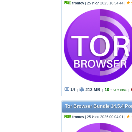
frontov
| 25 Июл 2025 10:54:44
|
14
213 MB
10
↑
51.2 KB/s
|
|
|
Tor Browser Bundle 14.5.4 Por
frontov
| 25 Июн 2025 00:04:01
|