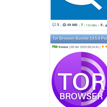
3
69 MB
7
0
↑
7.01 KB/s
|
|
|
|
Tor Browser Bundle 14.5.8 Por
frontov
| 09 Окт 2025 08:24:41
|