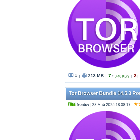
1
213 MB
7
3
↑
8.48 KB/s
|
|
|
|
Tor Browser Bundle 14.5.3 Por
frontov
| 28 Май 2025 18:38:17
|