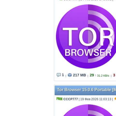
1
217 MB
29
3
↑
31.2 KB/s
|
|
|
Tor Browser 15.0.6 Portable [M
СССР777
| 19 Фев 2026 11:03:13
|