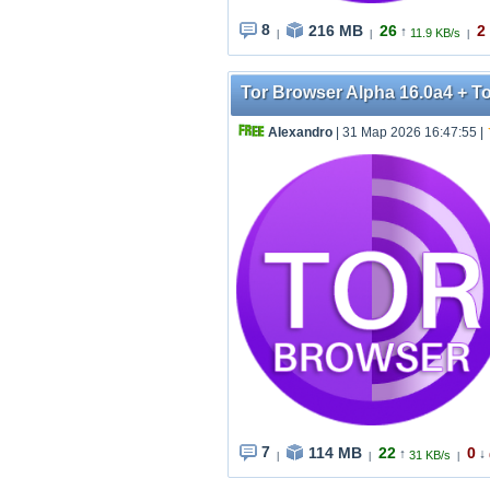
8
216 MB
26
2
↑
11.9 KB/s
|
|
|
Tor Browser Alpha 16.0a4 + To
AIexandro
| 31 Мар 2026 16:47:55
|
7
114 MB
22
0
↑
↓
31 KB/s
|
|
|