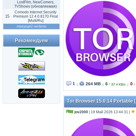
LostFilm, NewComers,
TVShows (обновляемая)
Comodo Internet Security
15
Premium 12.4.0.8170 Final
[Multi/Ru]
текущей недели
Рекомендуем
1
264 MB
6
0
↑
↓
87.4 KB/s
|
|
|
Tor Browser 15.0.14 Portable [
jov2000
| 19 Май 2026 13:44:31
|