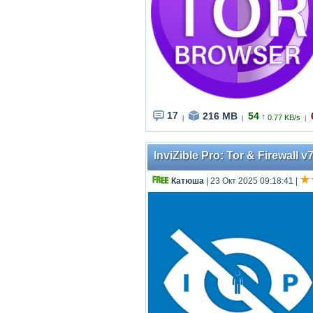
17
216 MB
54
↑
0.77 KB/s
|
|
|
InviZible Pro: Tor & Firewall v7
Катюша
| 23 Окт 2025 09:18:41
|