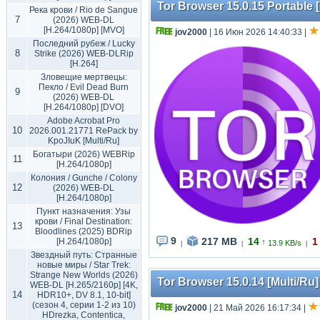
Tor Browser 15.0.15 Portable [
Река крови / Rio de Sangue
7
(2026) WEB-DL
[H.264/1080p] [MVO]
jov2000
| 16 Июн 2026 14:40:33
|
Последний рубеж / Lucky
8
Strike (2026) WEB-DLRip
[H.264]
Зловещие мертвецы:
Пекло / Evil Dead Burn
9
(2026) WEB-DL
[H.264/1080p] [DVO]
Adobe Acrobat Pro
10
2026.001.21771 RePack by
KpoJIuK [Multi/Ru]
Богатыри (2026) WEBRip
11
[H.264/1080p]
Колония / Gunche / Colony
12
(2026) WEB-DL
[H.264/1080p]
Пункт назначения: Узы
крови / Final Destination:
13
Bloodlines (2025) BDRip
9
217 MB
14
1
[H.264/1080p]
↑
13.9 KB/s
|
|
|
Звездный путь: Странные
новые миры / Star Trek:
Strange New Worlds (2026)
Tor Browser 15.0.14 [Multi/Ru] 
WEB-DL [H.265/2160p] [4K,
14
HDR10+, DV 8.1, 10-bit]
(сезон 4, серии 1-2 из 10)
jov2000
| 21 Май 2026 16:17:34
|
HDrezka, Contentica,