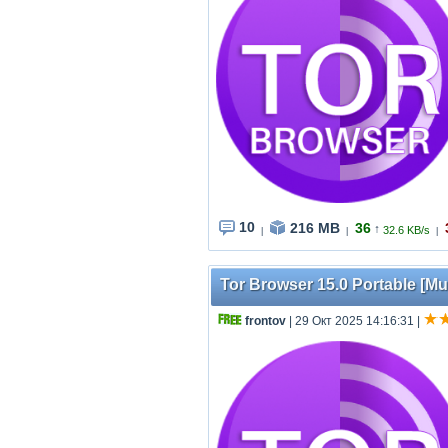
10
216 MB
36
↑
32.6 KB/s
|
|
|
Tor Browser 15.0 Portable [Mul
frontov
| 29 Окт 2025 14:16:31
|