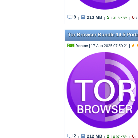
9
213 MB
5
0
↑
↓
31.8 KB/s
|
|
|
Tor Browser Bundle 14.5 Porta
frontov
| 17 Апр 2025 07:59:21
|
2
212 MB
2
0
↑
0.07 KB/s
|
|
|
|