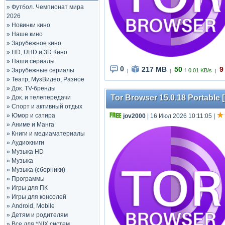
»
Футбол. Чемпионат мира
2026
»
Новинки кино
»
Наше кино
»
Зарубежное кино
»
HD, UHD и 3D Кино
»
Наши сериалы
0
217 MB
50
9
↑
»
Зарубежные сериалы
0.01 KB/s
|
|
|
»
Театр, МузВидео, Разное
»
Док. TV-бренды
Tor Browser 15.0.18 Portable [
»
Док. и телепередачи
»
Спорт и активный отдых
»
Юмор и сатира
jov2000
| 16 Июл 2026 10:11:05
|
»
Аниме и Манга
»
Книги и медиаматериалы
»
Аудиокниги
»
Музыка HD
»
Музыка
»
Музыка (сборники)
»
Программы
»
Игры для ПК
»
Игры для консолей
»
Android, Mobile
»
Детям и родителям
»
Все для *NIX систем