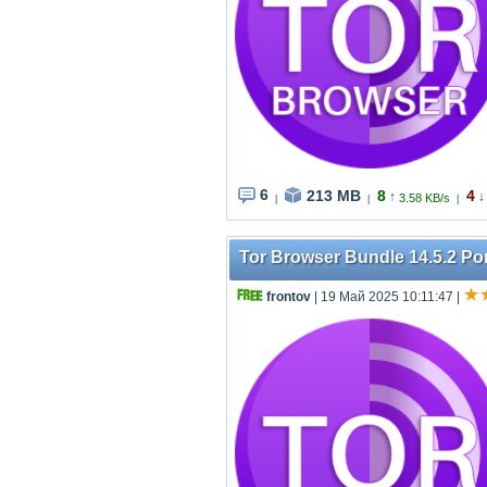
6
213 MB
8
4
↑
↓
3.58 KB/s
|
|
|
Tor Browser Bundle 14.5.2 Por
frontov
| 19 Май 2025 10:11:47
|