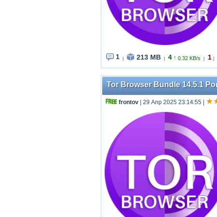
1
213 MB
4
1
↑
0.32 KB/s
|
|
|
|
Tor Browser Bundle 14.5.1 Por
frontov
| 29 Апр 2025 23:14:55
|