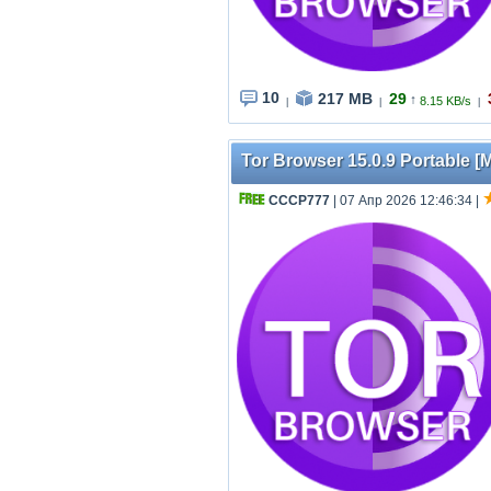
10
217 MB
29
↑
8.15 KB/s
|
|
|
Tor Browser 15.0.9 Portable [M
СССР777
| 07 Апр 2026 12:46:34
|