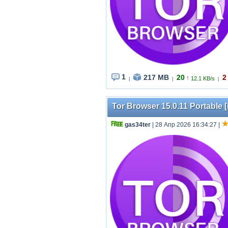
1
217 MB
20
2
↑
12.1 KB/s
|
|
|
Tor Browser 15.0.11 Portable [
gas34ter
| 28 Апр 2026 16:34:27
|