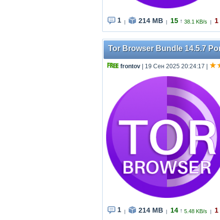
1
214 MB
15
1
↑
38.1 KB/s
|
|
|
Tor Browser Bundle 14.5.7 Por
frontov
| 19 Сен 2025 20:24:17
|
1
214 MB
14
1
↑
5.48 KB/s
|
|
|