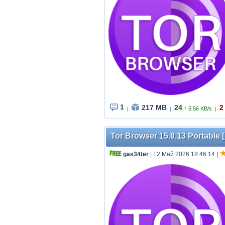
1
217 MB
24
2
↑
5.56 KB/s
|
|
|
Tor Browser 15.0.13 Portable [
gas34ter
| 12 Май 2026 18:46:14
|