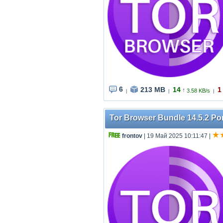
6
213 MB
14
1
↑
3.58 KB/s
|
|
|
Tor Browser Bundle 14.5.2 Por
frontov
| 19 Май 2025 10:11:47
|