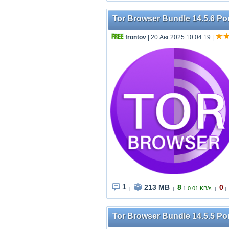
Tor Browser Bundle 14.5.6 Por
frontov
| 20 Авг 2025 10:04:19
|
1
213 MB
8
0
↑
0.01 KB/s
|
|
|
|
Tor Browser Bundle 14.5.5 Por