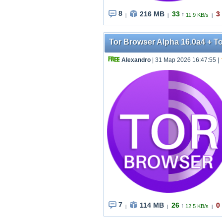
8
216 MB
33
3
↑
11.9 KB/s
|
|
|
Tor Browser Alpha 16.0a4 + To
AIexandro
| 31 Мар 2026 16:47:55
|
7
114 MB
26
0
↑
12.5 KB/s
|
|
|