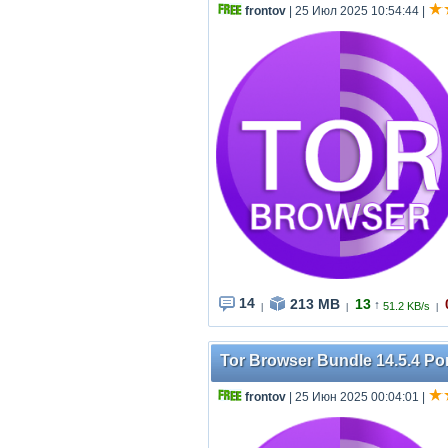
frontov
| 25 Июл 2025 10:54:44
|
14
213 MB
13
↑
51.2 KB/s
|
|
|
Tor Browser Bundle 14.5.4 Por
frontov
| 25 Июн 2025 00:04:01
|