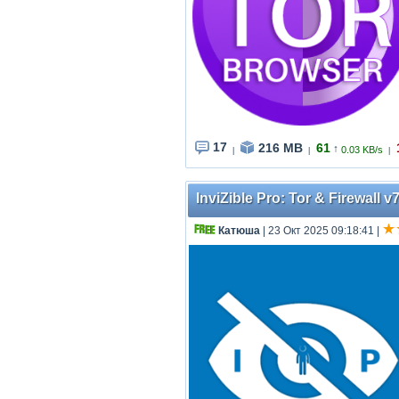
17
216 MB
61
↑
0.03 KB/s
|
|
|
InviZible Pro: Tor & Firewall v7
Катюша
| 23 Окт 2025 09:18:41
|