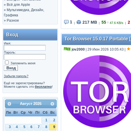
»
Всё для Apple
»
Мультимедиа, Дизайн,
Графика
»
Разное
1
217 MB
55
2
↑
47.6 KB/s
|
|
|
Вход
Tor Browser 15.0.17 Portable [
Имя:
jov2000
| 29 Июн 2026 10:05:43
|
Пароль:
Запомнить меня
Забыли пароль?
Ещё не зарегистрированы?
Можете сделать это
бесплатно
!
Август
2026
Пн
Вт
Ср
Чт
Пт
Сб
Вс
1
2
3
4
5
6
7
8
9