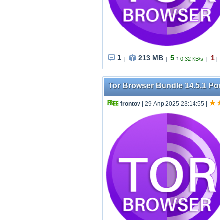
1
213 MB
5
1
↑
0.32 KB/s
|
|
|
|
Tor Browser Bundle 14.5.1 Por
frontov
| 29 Апр 2025 23:14:55
|