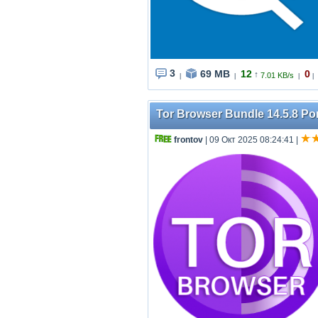
3
69 MB
12
0
↑
7.01 KB/s
|
|
|
|
Tor Browser Bundle 14.5.8 Por
frontov
| 09 Окт 2025 08:24:41
|