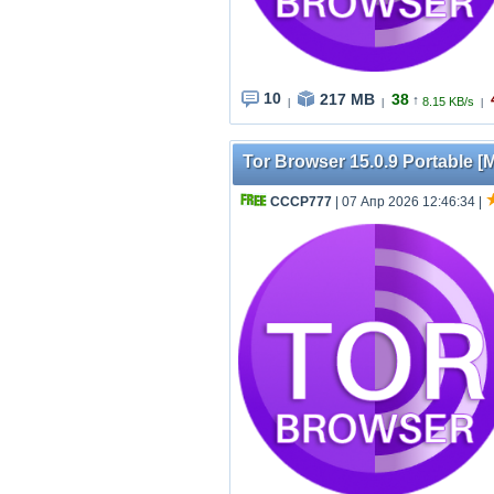
10
217 MB
38
↑
8.15 KB/s
|
|
|
Tor Browser 15.0.9 Portable [M
СССР777
| 07 Апр 2026 12:46:34
|