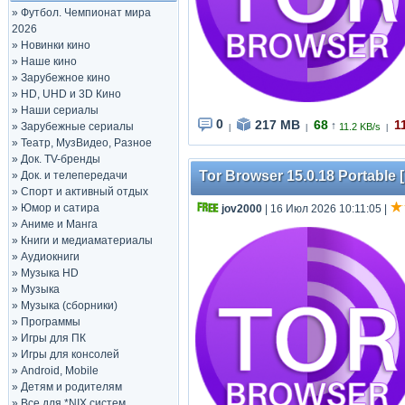
»
Футбол. Чемпионат мира
2026
»
Новинки кино
»
Наше кино
»
Зарубежное кино
»
HD, UHD и 3D Кино
»
Наши сериалы
0
217 MB
68
1
↑
»
Зарубежные сериалы
11.2 KB/s
|
|
|
»
Театр, МузВидео, Разное
»
Док. TV-бренды
Tor Browser 15.0.18 Portable [
»
Док. и телепередачи
»
Спорт и активный отдых
»
Юмор и сатира
jov2000
| 16 Июл 2026 10:11:05
|
»
Аниме и Манга
»
Книги и медиаматериалы
»
Аудиокниги
»
Музыка HD
»
Музыка
»
Музыка (сборники)
»
Программы
»
Игры для ПК
»
Игры для консолей
»
Android, Mobile
»
Детям и родителям
»
Все для *NIX систем