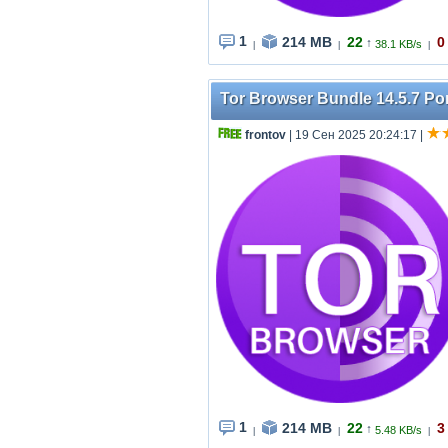
1
214 MB
22
0
↑
38.1 KB/s
|
|
|
Tor Browser Bundle 14.5.7 Por
frontov
| 19 Сен 2025 20:24:17
|
1
214 MB
22
3
↑
5.48 KB/s
|
|
|