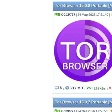
Tor Browser 15.0.8 Portable [M
СССР777
| 24 Мар 2026 17:21:40
|
8
217 MB
25
5
↑
6.53 KB/s
|
|
|
Tor Browser 15.0.7 Portable [M
СССР777
| 24 Фев 2026 17:58:51
|