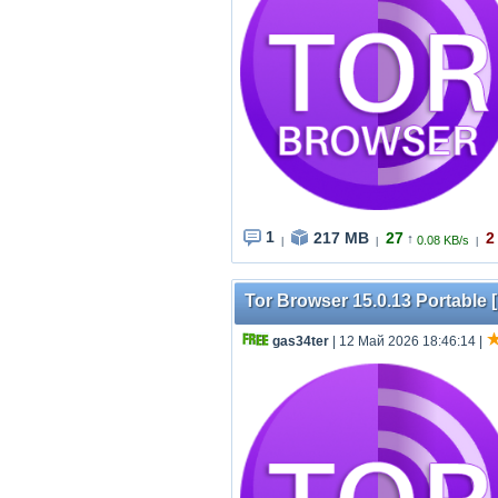
1
217 MB
27
2
↑
0.08 KB/s
|
|
|
Tor Browser 15.0.13 Portable [
gas34ter
| 12 Май 2026 18:46:14
|