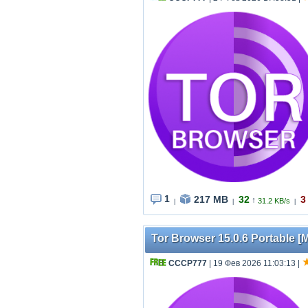
1
217 MB
32
3
↑
31.2 KB/s
|
|
|
Tor Browser 15.0.6 Portable [M
СССР777
| 19 Фев 2026 11:03:13
|