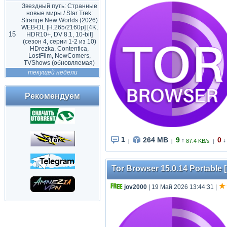
Звездный путь: Странные
новые миры / Star Trek:
Strange New Worlds (2026)
WEB-DL [H.265/2160p] [4K,
15
HDR10+, DV 8.1, 10-bit]
(сезон 4, серии 1-2 из 10)
HDrezka, Contentica,
LostFilm, NewComers,
TVShows (обновляемая)
текущей недели
Рекомендуем
1
264 MB
9
0
↑
↓
87.4 KB/s
|
|
|
Tor Browser 15.0.14 Portable [
jov2000
| 19 Май 2026 13:44:31
|