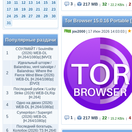
10
11
12
13
14
15
16
3
217 MB
32
2
↑
22.2 KB/s
|
|
|
17
18
19
20
21
22
23
24
25
26
27
28
29
30
Tor Browser 15.0.16 Portable [
31
jov2000
| 17 Июн 2026 14:03:03
|
Популярные раздачи
СОУЛМ8ЙТ / Soulm8te
1
(2026) WEB-DL
[H.264/1080p] [MVO]
Идеальный шторм /
Balandrau, vent salvatge /
Balandrau: Where the
2
Fierce Wind Blew (2026)
WEB-DL [H.264/1080p]
[DVO]
Последний рубеж / Lucky
3
Strike (2026) WEB-DLRip
[H.264]
Одно на двоих (2026)
4
WEB-DL [H.264/1080p]
Супергёрл / Supergirl
5
(2026) WEB-DL
1
217 MB
22
4
↑
15.2 KB/s
|
|
|
[H.264/1080p]
Последний богатырь.
6
Колобок (2026) TS [H.264]