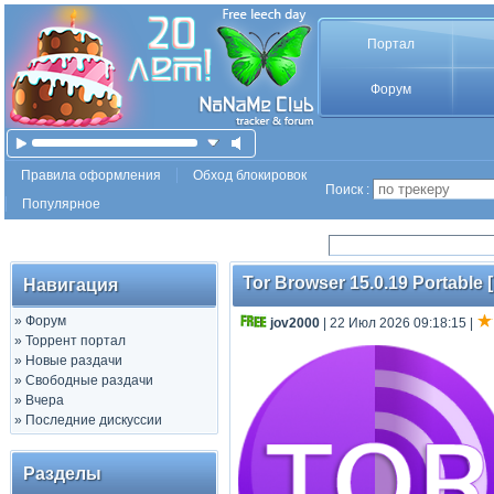
Портал
Форум
Правила оформления
Обход блокировок
Поиск :
Популярное
Tor Browser 15.0.19 Portable [
Навигация
»
Форум
jov2000
| 22 Июл 2026 09:18:15
|
»
Торрент портал
»
Новые раздачи
»
Свободные раздачи
»
Вчера
»
Последние дискуссии
Разделы