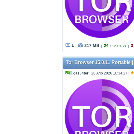
1
217 MB
24
3
↑
12.1 KB/s
|
|
|
Tor Browser 15.0.11 Portable [
gas34ter
| 28 Апр 2026 16:34:27
|