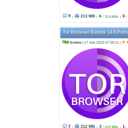
9
213 MB
6
0
↑
↓
31.8 KB/s
|
|
|
Tor Browser Bundle 14.5 Porta
frontov
| 17 Апр 2025 07:59:21
|
2
212 MB
3
1
↑
0.07 KB/s
|
|
|
|