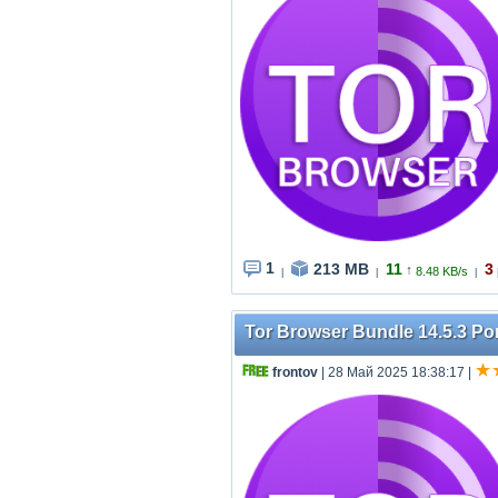
1
213 MB
11
3
↑
8.48 KB/s
|
|
|
Tor Browser Bundle 14.5.3 Por
frontov
| 28 Май 2025 18:38:17
|