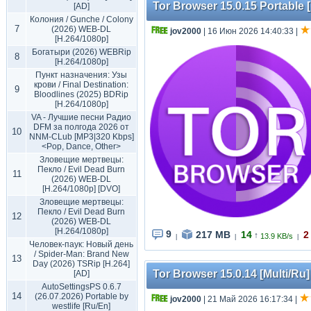
Tor Browser 15.0.15 Portable [
[AD]
Колония / Gunche / Colony
7
(2026) WEB-DL
jov2000
| 16 Июн 2026 14:40:33
|
[H.264/1080p]
Богатыри (2026) WEBRip
8
[H.264/1080p]
Пункт назначения: Узы
крови / Final Destination:
9
Bloodlines (2025) BDRip
[H.264/1080p]
VA - Лучшие песни Радио
DFM за полгода 2026 от
10
NNM-CLub [MP3|320 Kbps]
<Pop, Dance, Other>
Зловещие мертвецы:
Пекло / Evil Dead Burn
11
(2026) WEB-DL
[H.264/1080p] [DVO]
Зловещие мертвецы:
Пекло / Evil Dead Burn
12
(2026) WEB-DL
[H.264/1080p]
9
217 MB
14
2
↑
13.9 KB/s
|
|
|
Человек-паук: Новый день
/ Spider-Man: Brand New
13
Day (2026) TSRip [H.264]
Tor Browser 15.0.14 [Multi/Ru] 
[AD]
AutoSettingsPS 0.6.7
14
(26.07.2026) Portable by
jov2000
| 21 Май 2026 16:17:34
|
westlife [Ru/En]