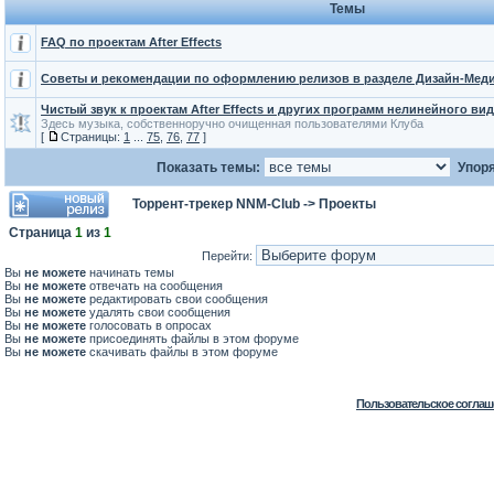
Темы
FAQ по проектам After Effects
Советы и рекомендации по оформлению релизов в разделе Дизайн-Мед
Чистый звук к проектам After Effects и других программ нелинейного в
Здесь музыка, собственноручно очищенная пользователями Клуба
[
Страницы:
1
...
75
,
76
,
77
]
Показать темы:
Упоря
Торрент-трекер NNM-Club
->
Проекты
Страница
1
из
1
Перейти:
Вы
не можете
начинать темы
Вы
не можете
отвечать на сообщения
Вы
не можете
редактировать свои сообщения
Вы
не можете
удалять свои сообщения
Вы
не можете
голосовать в опросах
Вы
не можете
присоединять файлы в этом форуме
Вы
не можете
скачивать файлы в этом форуме
Пользовательское соглаш