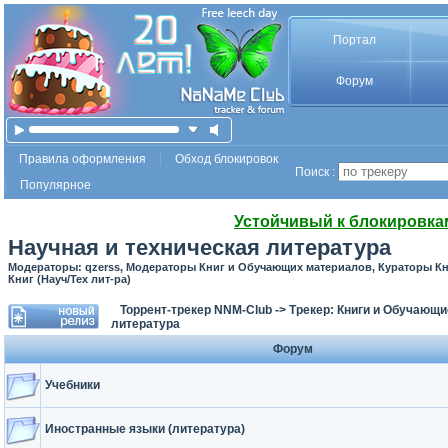
Портал
Форум
Правила оформления
Обход блокировок
Поиск :
Популярное
Устойчивый к блокировка
Научная и техническая литература
Модераторы: qzerss, Модераторы Книг и Обучающих материалов, Кураторы К
Книг (Науч/Тех лит-ра)
Торрент-трекер NNM-Club
->
Трекер: Книги и Обучающ
литература
Форум
Учебники
Иностранные языки (литература)