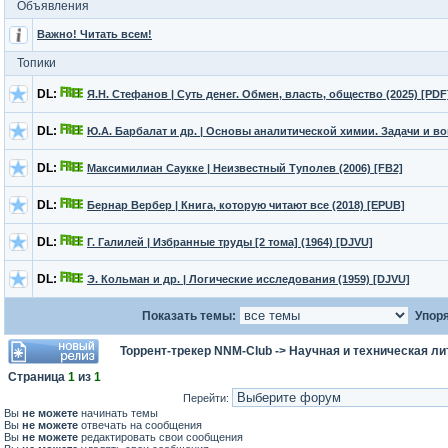
Объявления
Важно! Читать всем!
Топики
DL:
Я.Н. Стефанов | Суть денег. Обмен, власть, общество (2025) [PDF
DL:
Ю.А. Барбалат и др. | Основы аналитической химии. Задачи и воп
DL:
Максимилиан Саукке | Неизвестный Туполев (2006) [FB2]
DL:
Бернар Вербер | Книга, которую читают все (2018) [EPUB]
DL:
Г. Галилей | Избранные труды [2 тома] (1964) [DJVU]
DL:
Э. Кольман и др. | Логические исследования (1959) [DJVU]
Показать темы:
Упоря
Торрент-трекер NNM-Club
->
Научная и техническая ли
Страница
1
из
1
Перейти:
Вы
не можете
начинать темы
Вы
не можете
отвечать на сообщения
Вы
не можете
редактировать свои сообщения