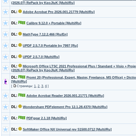
(2026.07) RePack by KpoJIuK [Multi/Ru]
DL:
Adobe Acrobat Pro 2026.001.21779 [Multi/Ru]
DL:
Calibre 9.12.0 + Portable [Multi/Ru]
DL:
MathType 7.12.2.466 [Ru/En]
DL:
UPDF 2.5.7.0 Portable by 7997 [Ru]
DL:
UPDF 2.5.7.0 [Multi/Ru]
DL:
Microsoft Office LTSC 2021 Professional Plus / Standard + Visio + Proje
(2026.07) RePack by KpoJIuK [Multi/Ru]
DL:
Promt 20 (Professional, Expert, Master, Freelance, MS Office) + Dicti
[Multi/Ru]
[
Страницы:
1
,
2
,
3
,
4
]
DL:
Adobe Acrobat Reader 2026.001.21771 [Multi/Ru]
DL:
Wondershare PDFelement Pro 12.1.28.4370 [Multi/Ru]
DL:
PDFgear 2.1.18 [Multi/Ru]
DL:
SoftMaker Office NX Universal rev S1500.0712 [Multi/Ru]