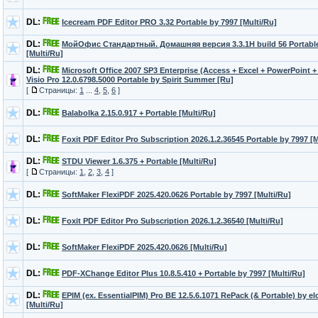
DL:
Icecream PDF Editor PRO 3.32 Portable by 7997 [Multi/Ru]
DL:
МойОфис Стандартный. Домашняя версия 3.3.1H build 56 Portable
[Multi/Ru]
DL:
Microsoft Office 2007 SP3 Enterprise (Access + Excel + PowerPoint +
Visio Pro 12.0.6798.5000 Portable by Spirit Summer [Ru]
[
Страницы:
1
...
4
,
5
,
6
]
DL:
Balabolka 2.15.0.917 + Portable [Multi/Ru]
DL:
Foxit PDF Editor Pro Subscription 2026.1.2.36545 Portable by 7997 [M
DL:
STDU Viewer 1.6.375 + Portable [Multi/Ru]
[
Страницы:
1
,
2
,
3
,
4
]
DL:
SoftMaker FlexiPDF 2025.420.0626 Portable by 7997 [Multi/Ru]
DL:
Foxit PDF Editor Pro Subscription 2026.1.2.36540 [Multi/Ru]
DL:
SoftMaker FlexiPDF 2025.420.0626 [Multi/Ru]
DL:
PDF-XChange Editor Plus 10.8.5.410 + Portable by 7997 [Multi/Ru]
DL:
EPIM (ex. EssentialPIM) Pro BE 12.5.6.1071 RePack (& Portable) by e
[Multi/Ru]