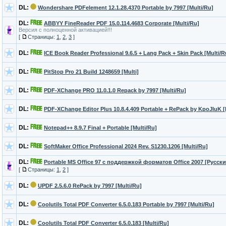
DL:
Wondershare PDFelement 12.1.28.4370 Portable by 7997 [Multi/Ru]
DL:
ABBYY FineReader PDF 15.0.114.4683 Corporate [Multi/Ru]
Версия с полноценной активацией!!!
[
Страницы:
1
,
2
,
3
]
DL:
ICE Book Reader Professional 9.6.5 + Lang Pack + Skin Pack [Multi/R
DL:
PitStop Pro 21 Build 1248659 [Multi]
DL:
PDF-XChange PRO 11.0.1.0 Repack by 7997 [Multi/Ru]
DL:
PDF-XChange Editor Plus 10.8.4.409 Portable + RePack by KpoJIuK [
DL:
Notepad++ 8.9.7 Final + Portable [Multi/Ru]
DL:
SoftMaker Office Professional 2024 Rev. S1230.1206 [Multi/Ru]
DL:
Portable MS Office 97 c поддержкой форматов Office 2007 [Русски
[
Страницы:
1
,
2
]
DL:
UPDF 2.5.6.0 RePack by 7997 [Multi/Ru]
DL:
Coolutils Total PDF Converter 6.5.0.183 Portable by 7997 [Multi/Ru]
DL:
Coolutils Total PDF Converter 6.5.0.183 [Multi/Ru]