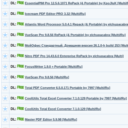
DL:
EssentialPIM Pro 12.5.6.1071 RePack (& Portable) by KpoJIuK [Multi/
DL:
Icecream PDF Editor PRO 3.32 [Multi/Ru]
DL:
Atlantis Word Processor 5.0.4.1 Repack (& Portable) by elchupacabra
DL:
VueScan Pro 9.8.56 RePack (& Portable) by elchupacabra [Multi/Ru]
DL:
МойОфис Стандартный. Домашняя версия 26.1.0-h build 253 [Mult
DL:
Nitro PDF Pro 14.43.6.0 Enterprise RePack by elchupacabra [Multi]
DL:
FocusWriter 1.9.0 + Portable [Multi/Ru]
DL:
VueScan Pro 9.8.56 [Multi/Ru]
DL:
Total PDF Converter 6.5.0.171 Portable by 7997 [Multi/Ru]
DL:
CoolUtils Total Excel Converter 7.1.0.129 Portable by 7997 [Multi/Ru]
DL:
CoolUtils Total Excel Converter 7.1.0.129 [Multi/Ru]
DL:
Master PDF Editor 5.9.98 [Multi/Ru]