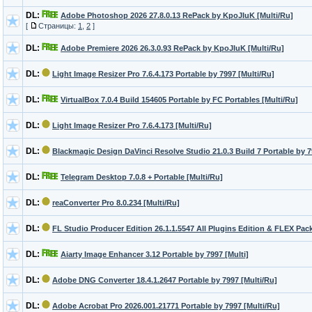
DL:
Adobe Photoshop 2026 27.8.0.13 RePack by KpoJIuK [Multi/Ru]
[
Страницы:
1
,
2
]
DL:
Adobe Premiere 2026 26.3.0.93 RePack by KpoJIuK [Multi/Ru]
DL:
Light Image Resizer Pro 7.6.4.173 Portable by 7997 [Multi/Ru]
DL:
VirtualBox 7.0.4 Build 154605 Portable by FC Portables [Multi/Ru]
DL:
Light Image Resizer Pro 7.6.4.173 [Multi/Ru]
DL:
Blackmagic Design DaVinci Resolve Studio 21.0.3 Build 7 Portable by 7
DL:
Telegram Desktop 7.0.8 + Portable [Multi/Ru]
DL:
reaConverter Pro 8.0.234 [Multi/Ru]
DL:
FL Studio Producer Edition 26.1.1.5547 All Plugins Edition & FLEX Pack
DL:
Aiarty Image Enhancer 3.12 Portable by 7997 [Multi]
DL:
Adobe DNG Converter 18.4.1.2647 Portable by 7997 [Multi/Ru]
DL:
Adobe Acrobat Pro 2026.001.21771 Portable by 7997 [Multi/Ru]