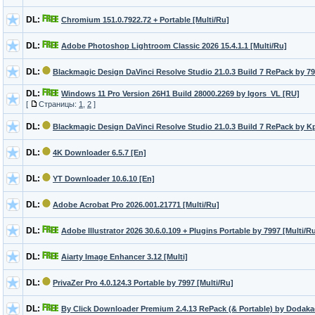
DL:
Chromium 151.0.7922.72 + Portable [Multi/Ru]
DL:
Adobe Photoshop Lightroom Classic 2026 15.4.1.1 [Multi/Ru]
DL:
Blackmagic Design DaVinci Resolve Studio 21.0.3 Build 7 RePack by 79
DL:
Windows 11 Pro Version 26H1 Build 28000.2269 by Igors_VL [RU]
[
Страницы:
1
,
2
]
DL:
Blackmagic Design DaVinci Resolve Studio 21.0.3 Build 7 RePack by K
DL:
4K Downloader 6.5.7 [En]
DL:
YT Downloader 10.6.10 [En]
DL:
Adobe Acrobat Pro 2026.001.21771 [Multi/Ru]
DL:
Adobe Illustrator 2026 30.6.0.109 + Plugins Portable by 7997 [Multi/R
DL:
Aiarty Image Enhancer 3.12 [Multi]
DL:
PrivaZer Pro 4.0.124.3 Portable by 7997 [Multi/Ru]
DL:
By Click Downloader Premium 2.4.13 RePack (& Portable) by Dodakae