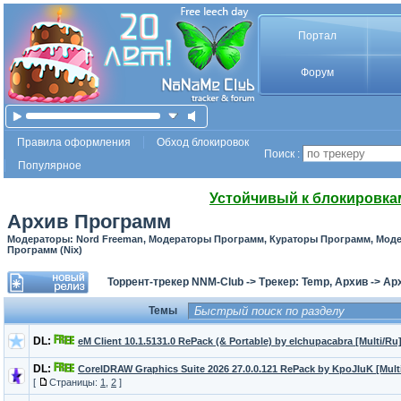
Портал
Форум
Правила оформления
Обход блокировок
Поиск :
Популярное
Устойчивый к блокировка
Архив Программ
Модераторы: Nord Freeman, Модераторы Программ, Кураторы Программ, Моде
Программ (Nix)
Торрент-трекер NNM-Club
->
Трекер: Temp, Архив
->
Ар
Темы
DL:
eM Client 10.1.5131.0 RePack (& Portable) by elchupacabra [Multi/Ru
DL:
CorelDRAW Graphics Suite 2026 27.0.0.121 RePack by KpoJIuK [Mult
[
Страницы:
1
,
2
]