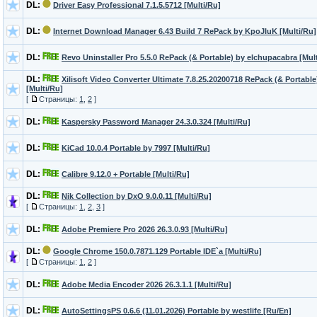
DL:
Driver Easy Professional 7.1.5.5712 [Multi/Ru]
DL:
Internet Download Manager 6.43 Build 7 RePack by KpoJIuK [Multi/Ru]
DL:
Revo Uninstaller Pro 5.5.0 RePack (& Portable) by elchupacabra [Mul
DL:
Xilisoft Video Converter Ultimate 7.8.25.20200718 RePack (& Portabl
[Multi/Ru]
[
Страницы:
1
,
2
]
DL:
Kaspersky Password Manager 24.3.0.324 [Multi/Ru]
DL:
KiCad 10.0.4 Portable by 7997 [Multi/Ru]
DL:
Calibre 9.12.0 + Portable [Multi/Ru]
DL:
Nik Collection by DxO 9.0.0.11 [Multi/Ru]
[
Страницы:
1
,
2
,
3
]
DL:
Adobe Premiere Pro 2026 26.3.0.93 [Multi/Ru]
DL:
Google Chrome 150.0.7871.129 Portable IDE`a [Multi/Ru]
[
Страницы:
1
,
2
]
DL:
Adobe Media Encoder 2026 26.3.1.1 [Multi/Ru]
DL:
AutoSettingsPS 0.6.6 (11.01.2026) Portable by westlife [Ru/En]