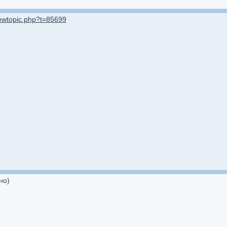
iewtopic.php?t=85699
но)