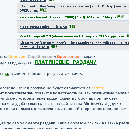
такое
Золотая
,
Серебряная
и
Бронзовая
раздачи.
ПЛАТИНОВЫЕ РАЗДАЧИ
один вид раздач -
м
в
списке топиков
и
результатах поиска
.
ователей такая раздача не будет отличаться от
золотой
ых пользователей появится возможность качать платиновую раздачу
ент файл, который также может скачать любой другой человек.
 легко и удобно выкладывать на сайты типа
Mininov'ы
и другие.
что если пользователь скачал платиновый торрент незалогиненым,
ует до самой смерти раздачи. Таким образом ссылки на такие разд
ология платиновых раздачи тестировалась.