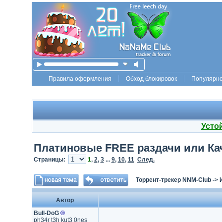
Правила оформления
Обход блокировок
Популярн
Усто
Платиновые FREE раздачи или Ка
Страницы:
1
,
2
,
3
...
9
,
10
,
11
След.
Торрент-трекер NNM-Club
->
Автор
Bull-DoG
®
ph34r t3h kut3 0nes