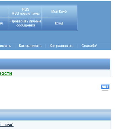
RSS
Мой Клуб
RSS новые темы
Проверить личные
ия
Вход
сообщения
 искать
Как скачивать
Как раздавать
Спасибо!
ности