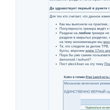
Да здравствует первый в рунете 
Для тех кто считает, что данное из
Как мы выяснили на практике, 
Популярность трекера ведёт к 
Раздачи на
любом
трекере не 
раздачи в закрытых разделах, 
на тему анонимизации мы
мно
Те, кто следили за делом TPB,
бухты, впрочем
ждём 17ого ап
Пора бы уже самим пользовател
demonoid / isohunt?
Пост alex14san на эту тему
Пла
Kalex в топике
Free Leech есть 
Механизм включения режима
ЕДИНСТВЕННО ВЕРНЫЙ призна