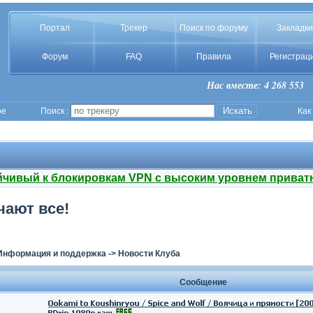
Портал
Трекер
Поиск по форуму
Закладки
Форум
FAQ
Правила
Регистрац
Нас вместе: 4 268 553
ое
Поиск :
Как
йчивый к блокировкам VPN с высоким уровнем приват
чают все!
Информация и поддержка
->
Новости Клуба
Сообщение