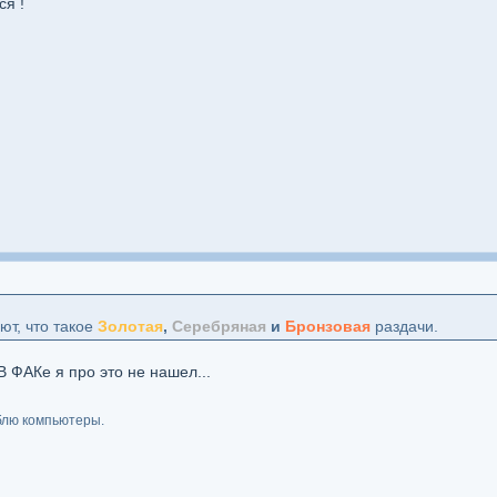
ся !
ют, что такое
Золотая
,
Серебряная
и
Бронзовая
раздачи.
В ФАКе я про это не нашел...
блю компьютеры.