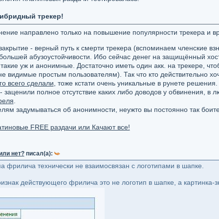
гибридный трекер!
менение направлено только на повышение популярности трекера и вр
закрытие - верный путь к смерти трекера (вспоминаем членские вз
большей абузоустойчивости. Ибо сейчас денег на защищённый хост 
такие уж и анонимные. Достаточно иметь один акк. на трекере, ч
не видимые простым пользователям). Так что кто действительно хо
го всего сделали
, тоже кстати очень уникальные в рунете решения.
 - заценили полное отсутствие каких либо доводов у обвинения, в л
реля
.
ям задумываться об анонимности, неужто вы постоянно так боитесь з
тиновые FREE раздачи или Качают все!
или нет?
писал(а):
 фрилича технически не взаимосвязан с логотипами в шапке.
к действующего фрилича это не логотип в шапке, а картинка-зн