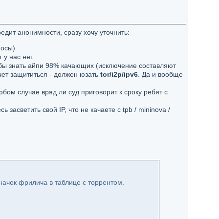
едит анонимности, сразу хочу уточнить:
носы)
у нас нет.
тобы знать айпи 98% качающих (исключение составляют
чет защититься - должен юзать
tor/i2p/ipv6
. Да и вообще
юбом случае вряд ли суд приговорит к сроку ребят с
асветить свой IP, что не качаете с tpb / mininova /
ачок фрилича в таблице с торрентом.