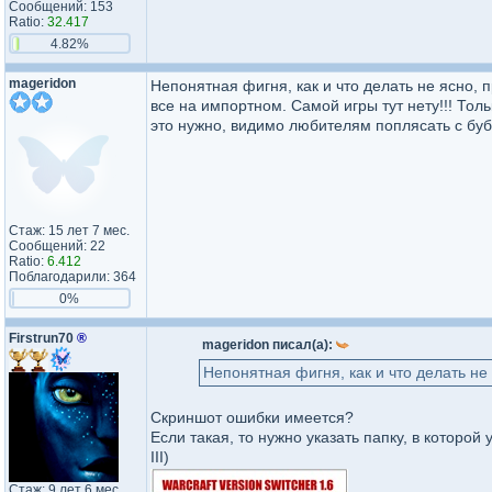
Сообщений: 153
Ratio:
32.417
4.82%
mageridon
Непонятная фигня, как и что делать не ясно, 
все на импортном. Самой игры тут нету!!! Тол
это нужно, видимо любителям поплясать с бу
Стаж: 15 лет 7 мес.
Сообщений: 22
Ratio:
6.412
Поблагодарили: 364
0%
Firstrun70
®
mageridon писал(а):
Непонятная фигня, как и что делать не
Скриншот ошибки имеется?
Если такая, то нужно указать папку, в которой 
III)
Стаж: 9 лет 6 мес.