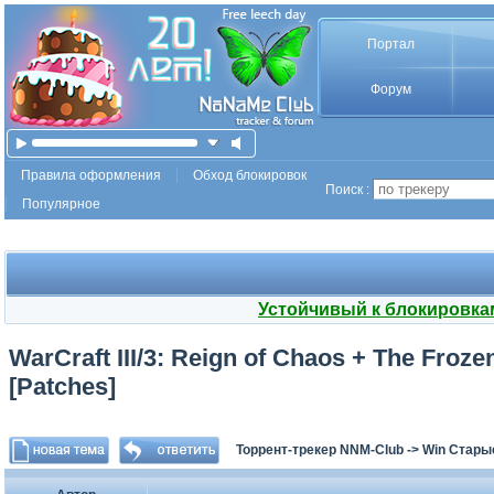
Портал
Форум
Правила оформления
Обход блокировок
Поиск :
Популярное
Устойчивый к блокировка
WarCraft III/3: Reign of Chaos + The Frozen
[Patches]
Торрент-трекер NNM-Club
->
Win Стары