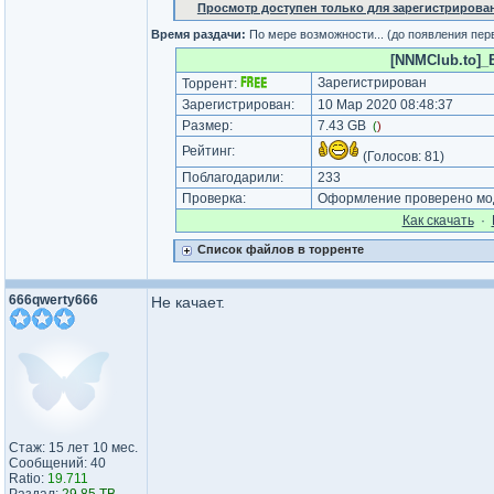
Просмотр доступен только для зарегистрирова
Время раздачи:
По мере возможности... (до появления пер
[NNMClub.to]_B
Зарегистрирован
Торрент:
Зарегистрирован:
10 Мар 2020 08:48:37
Размер:
7.43 GB
(
)
Рейтинг:
(Голосов:
81
)
Поблагодарили:
233
Проверка:
Оформление проверено мод
Как cкачать
·
Список файлов в торренте
666qwerty666
Не качает.
Стаж: 15 лет 10 мес.
Сообщений: 40
Ratio:
19.711