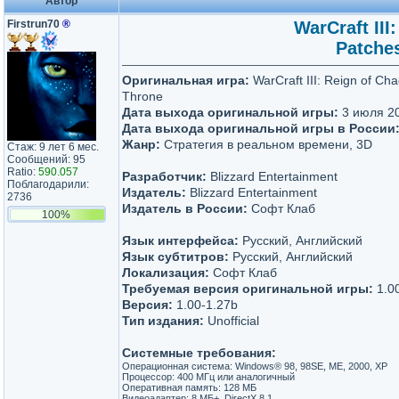
Автор
Firstrun70
®
WarCraft III
Patche
Оригинальная игра:
WarCraft III: Reign of Ch
Throne
Дата выхода оригинальной игры:
3 июля 2
Дата выхода оригинальной игры в России
Жанр:
Стратегия в реальном времени, 3D
Стаж: 9 лет 6 мес.
Сообщений: 95
Ratio:
590.057
Разработчик:
Blizzard Entertainment
Поблагодарили:
Издатель:
Blizzard Entertainment
2736
Издатель в России:
Софт Клаб
100%
Язык интерфейса:
Русский, Английский
Язык субтитров:
Русский, Английский
Локализация:
Софт Клаб
Требуемая версия оригинальной игры:
1.0
Версия:
1.00-1.27b
Тип издания:
Unofficial
Системные требования:
Операционная система: Windows® 98, 98SE, ME, 2000, XP
Процессор: 400 МГц или аналогичный
Оперативная память: 128 МБ
Видеоадаптер: 8 МБ+, DirectX 8.1