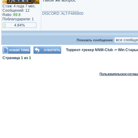
Такой же вопрос
Стаж: 4 года 7 мес.
_________________
Сообщений: 12
DISCORD: ALT-F4#6800
Ratio:
89.8
Поблагодарили: 1
4.84%
Показать сообщения:
Торрент-трекер NNM-Club
->
Win Стары
Страница
1
из
1
Пользовательское соглаш