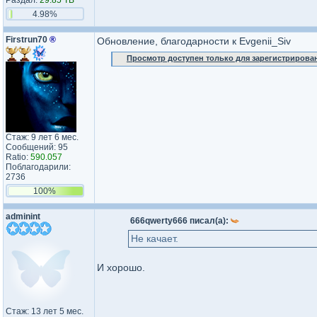
Раздал:
29.85 TB
4.98%
Firstrun70
®
Обновление, благодарности к Evgenii_Siv
Просмотр доступен только для зарегистрирова
Стаж: 9 лет 6 мес.
Сообщений: 95
Ratio:
590.057
Поблагодарили:
2736
100%
adminint
666qwerty666 писал(а):
Не качает.
И хорошо.
Стаж: 13 лет 5 мес.