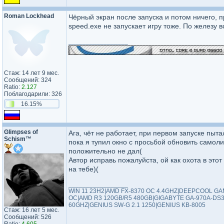
Roman Lockhead
Чёрный экран после запуска и потом ничего, п
speed.exe не запускает игру тоже. По железу в
_________________
Стаж: 14 лет 9 мес.
Сообщений: 324
Ratio:
2.127
Поблагодарили: 326
16.15%
Glimpses of
Ага, чёт не работает, при первом запуске пыта
Schism™
пока я тупил окно с просьбой обновить самол
положительно не дал(
Автор исправь пожалуйста, ой как охота в это
на тебе)(
_________________
WIN 11 23H2|AMD FX-8370 OC 4.4GHZ|DEEPCOOL 
OC|AMD R3 120GB/R5 480GB|GIGABYTE GA-970A-DS3
60GHZ|GENIUS SW-G 2.1 1250|GENIUS KB-8005
Стаж: 16 лет 5 мес.
Сообщений: 526