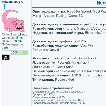
Vasyan20000
®
Nee
Оригинальная игра:
Need for Speed: Most Wa
Жанр:
Arcade, Racing (Cars), 3D
Дата выхода оригинальной игры:
15 ноябр
Разработчик оригинальной игры:
EA Canad
Издатель оригинальной игры:
Electronic Art
Стаж: 5 лет 11 мес.
Сообщений: 78
Дата выхода модификации:
2020
Ratio:
1088.732
Поблагодарили:
Разработчик модификации:
Vasy@n
3305
Релиз от:
Vasy@n
100%
Язык интерфейса:
Русский, Английский
Язык озвучки:
Русский, Английский
Локализация:
Софт Клаб
Версия оригинальной игры:
1.3 (не требует
Версия модификации:
1.20.9 Torrent Edition
Тип издания:
Repack/Mod
Системные требования:
Операционная система: Linux / Windows 7+
Процессор: 2 ГГц
Оперативная память: 8 ГБ
Видеоадаптер: 2Гб, предпочтительно Nvidia
Свободного места на жестком диске: 10 ГБ