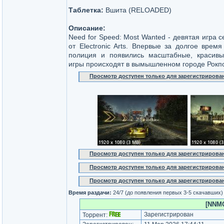
Таблетка:
Вшита (RELOADED)
Описание:
Need for Speed: Most Wanted - девятая игра 
от Electronic Arts. Впервые за долгое врем
полиция и появились масштабные, красивы
игры происходят в вымышленном городе Рокпо
Просмотр доступен только для зарегистрирова
Просмотр доступен только для зарегистрирова
Просмотр доступен только для зарегистрирова
Просмотр доступен только для зарегистрирова
Время раздачи:
24/7 (до появления первых 3-5 скачавших)
[NNMC
Зарегистрирован
Торрент: