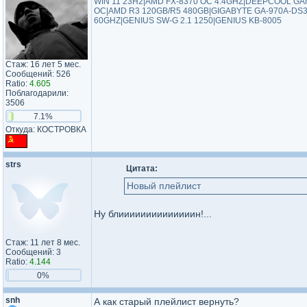
WIN 11 23H2|AMD FX-8370 OC 4.4GHZ|DEEPCOOL 
OC|AMD R3 120GB/R5 480GB|GIGABYTE GA-970A-DS3
60GHZ|GENIUS SW-G 2.1 1250|GENIUS KB-8005
Стаж: 16 лет 5 мес.
Сообщений: 526
Ratio:
4.605
Поблагодарили:
3506
7.1%
Откуда: КОСТРОВКА
strs
Цитата:
Новый плейлист
Ну блиииииииииииииин!...
Стаж: 11 лет 8 мес.
Сообщений: 3
Ratio:
4.144
0%
snh
А как старый плейлист вернуть?