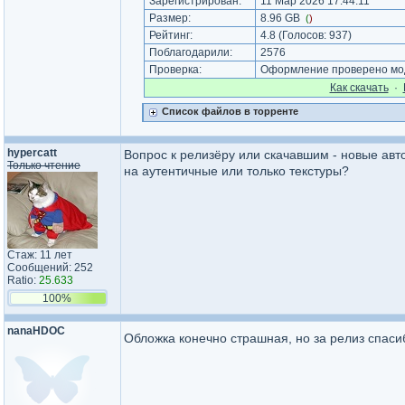
Зарегистрирован:
11 Мар 2026 17:44:11
Размер:
8.96 GB
(
)
Рейтинг:
4.8
(Голосов:
937
)
Поблагодарили:
2576
Проверка:
Оформление проверено мод
Как cкачать
·
Список файлов в торренте
hypercatt
Вопрос к релизёру или скачавшим - новые авт
Только чтение
на аутентичные или только текстуры?
Стаж: 11 лет
Сообщений: 252
Ratio:
25.633
100%
nanaHDOC
Обложка конечно страшная, но за релиз спас