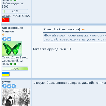
Ratio:
4.605
Поблагодарили:
3506
7.1%
Откуда: КОСТРОВКА
АлександрБрк
Roman Lockhead писал(а):
Меценат
Чёрный экран после запуска и потом нич
сам файл speed.exe не запускает игру 
Такая же ерунда. Win 10
Стаж: 12 лет 9 мес.
Сообщений: 12
Ratio:
8.909
100%
graffw
плюсую, бракованная раздача. дизлайк, отпис