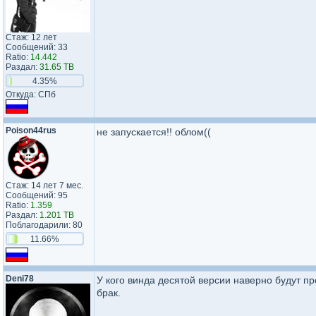
Стаж: 12 лет
Сообщений: 33
Ratio:
14.442
Раздал:
31.65 TB
4.35%
Откуда: СПб
Poison44rus
не запускается!! облом((
Стаж: 14 лет 7 мес.
Сообщений: 95
Ratio:
1.359
Раздал:
1.201 TB
Поблагодарили: 80
11.66%
Deni78
У кого винда десятой версии наверно будут пр
брак.