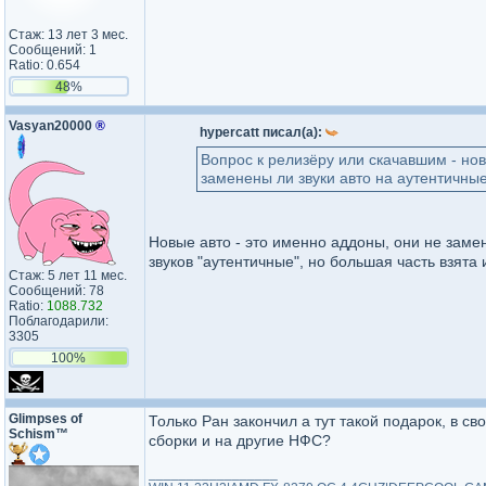
Стаж: 13 лет 3 мес.
Сообщений: 1
Ratio: 0.654
48%
Vasyan20000
®
hypercatt писал(а):
Вопрос к релизёру или скачавшим - но
заменены ли звуки авто на аутентичные
Новые авто - это именно аддоны, они не заме
звуков "аутентичные", но большая часть взята 
Стаж: 5 лет 11 мес.
Сообщений: 78
Ratio:
1088.732
Поблагодарили:
3305
100%
Glimpses of
Только Ран закончил а тут такой подарок, в с
Schism™
сборки и на другие НФС?
_________________