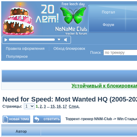
Портал
Форум
Правила оформления
Обход блокировок
Поиск :
Популярное
Устойчивый к блокировка
Need for Speed: Most Wanted HQ (2005-202
Страницы:
1
,
2
,
3
...
15
,
16
,
17
След.
Торрент-трекер NNM-Club
->
Win Стары
Автор