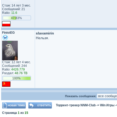
Стаж: 14 лет 3 мес.
Сообщений: 21
Ratio:
11.6
47.83%
FinistEG
slavamirin
Нельзя.
Стаж: 12 лет 4 мес.
Сообщений: 244
Ratio:
4426.779
Раздал:
48.76 TB
100%
Показать сообщения:
Торрент-трекер NNM-Club
->
Win Игры
-
Страница
1
из
15