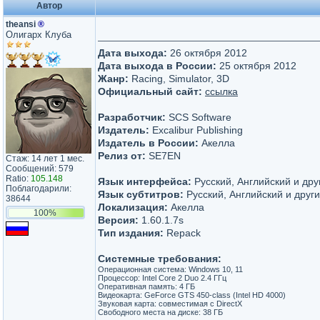
Автор
theansi
®
Олигарх Клуба
Дата выхода:
26 октября 2012
Дата выхода в России:
25 октября 2012
Жанр:
Racing, Simulator, 3D
Официальный сайт:
ссылка
Разработчик:
SCS Software
Издатель:
Excalibur Publishing
Издатель в России:
Акелла
Релиз от:
SE7EN
Стаж: 14 лет 1 мес.
Сообщений: 579
Ratio:
105.148
Язык интерфейса:
Русский, Английский и дру
Поблагодарили:
Язык субтитров:
Русский, Английский и друг
38644
Локализация:
Акелла
100%
Версия:
1.60.1.7s
Тип издания:
Repack
Системные требования:
Операционная система: Windows 10, 11
Процессор: Intel Core 2 Duo 2.4 ГГц
Оперативная память: 4 ГБ
Видеокарта: GeForce GTS 450-class (Intel HD 4000)
Звуковая карта: совместимая с DirectX
Свободного места на диске: 38 ГБ