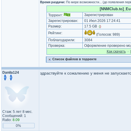
Время раздачи:
По мере возможности... (до появления пер
[NNMClub.to]_Eur
Зарегистрирован
Торрент:
Зарегистрирован:
01 Июл 2026 17:24:41
Размер:
17.5 GB
(
)
Рейтинг:
(Голосов:
989
)
Поблагодарили:
3084
Проверка:
Оформление проверено мод
Как cкачать
·
Список файлов в торренте
Danila124
здраствуйте к сожалению у меня не запускаетс
Стаж: 5 лет 8 мес.
Сообщений: 1
Ratio:
8.09
0%