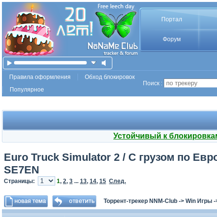
Портал
Форум
Правила оформления
Обход блокировок
Поиск :
Популярное
Устойчивый к блокировка
Euro Truck Simulator 2 / С грузом по Европ
SE7EN
Страницы:
1
,
2
,
3
...
13
,
14
,
15
След.
Торрент-трекер NNM-Club
->
Win Игры
-