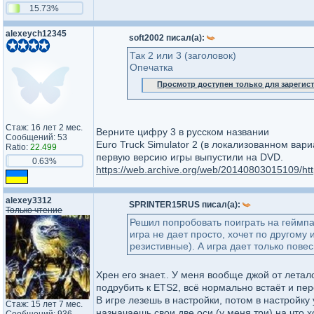
15.73%
alexeych12345
soft2002 писал(а):
Так 2 или 3 (заголовок)
Опечатка
Просмотр доступен только для зареги
Стаж: 16 лет 2 мес.
Верните цифру 3 в русском названии
Сообщений: 53
Euro Truck Simulator 2 (в локализованном вар
Ratio:
22.499
первую версию игры выпустили на DVD.
0.63%
https://web.archive.org/web/20140803015109/ht
alexey3312
SPRINTER15RUS писал(а):
Только чтение
Решил попробовать поиграть на геймпад
игра не дает просто, хочет по другому 
резистивные). А игра дает только повес
Хрен его знает.. У меня вообще джой от летало
подрубить к ETS2, всё нормально встаёт и пер
В игре лезешь в настройки, потом в настройку
Стаж: 15 лет 7 мес.
назначаешь свои две оси (у меня три) на что х