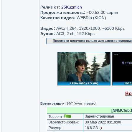
Релиз от:
25Kuzmich
Продолжительность:
~00:52:00 серия
Качество видео:
WEBRip (KION)
Видео:
AVC/H.264, 1920x1080, ~6100 Kbps
Аудио:
AC3, 2 ch, 192 Kbps
Просмотр доступен только для зарегистрирова
Вс
Время раздачи:
24/7 (мультитрекер)
[NNMClub.t
Зарегистрирован
Торрент:
Зарегистрирован:
30 Мар 2022 03:19:00
Размер:
18.6 GB
(
)