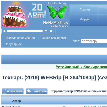
Портал
Форум
Правила оформления
Обход блокировок
Поиск :
Популярное
Устойчивый к блокировка
Технарь (2019) WEBRip [H.264/1080p] (сез
Торрент-трекер NNM-Club
->
Отечестве
Автор