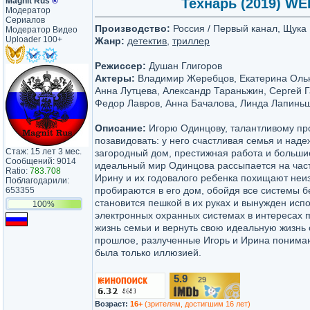
Magnit Rus
®
Технарь (2019) WEB
Модератор
Сериалов
Производство:
Россия / Первый канал, Щука
Модератор Видео
Uploader 100+
Жанр:
детектив
,
триллер
Режиссер:
Душан Глигоров
Актеры:
Владимир Жеребцов, Екатерина Ольк
Анна Лутцева, Александр Тараньжин, Сергей Г
Федор Лавров, Анна Бачалова, Линда Лапинь
Описание:
Игорю Одинцову, талантливому пр
позавидовать: у него счастливая семья и над
Стаж: 15 лет 3 мес.
загородный дом, престижная работа и больши
Сообщений: 9014
идеальный мир Одинцова рассыпается на час
Ratio:
783.708
Ирину и их годовалого ребенка похищают не
Поблагодарили:
пробираются в его дом, обойдя все системы 
653355
становится пешкой в их руках и вынужден испо
100%
электронных охранных системах в интересах п
жизнь семьи и вернуть свою идеальную жизнь 
прошлое, разлученные Игорь и Ирина понимаю
была только иллюзией.
5.9
29
/10
Возраст:
16+
(зрителям, достигшим 16 лет)