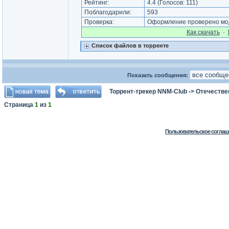
Рейтинг:
4.4
(Голосов:
111
)
Поблагодарили:
593
Проверка:
Оформление проверено мод
Как cкачать
·
Список файлов в торренте
Показать сообщения:
Торрент-трекер NNM-Club
->
Отечестве
Страница
1
из
1
Пользовательское соглаш