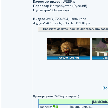
Качество видео:
WEBRip
Перевод:
Не требуется (Русский)
Субтитры:
Отсутствуют
Видео:
XviD, 720x304, 1994 kbps
Аудио:
AC3, 2 ch, 48 kHz, 192 Kbps
Просмотр доступен только для зарегистрирова
Вс
Время раздачи:
24/7 (мультитрекер)
[NNMClub.
Зарегистрирован
Торрент: