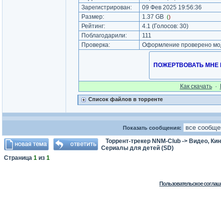
Зарегистрирован:
09 Фев 2025 19:56:36
Размер:
1.37 GB
(
)
Рейтинг:
4.1
(Голосов:
30
)
Поблагодарили:
111
Проверка:
Оформление проверено мод
ПОЖЕРТВОВАТЬ МНЕ НА
Как cкачать
·
Список файлов в торренте
Показать сообщения:
Торрент-трекер NNM-Club
->
Видео, Ки
Сериалы для детей (SD)
Страница
1
из
1
Пользовательское соглаш