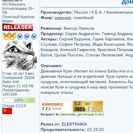
batonchik
®
Дом
RG Releasers
Котоаплоадер 20+
Производство:
Россия / К.Б.А. / Кинокомпан
PB
Почетный Куратор
Жанр:
комедия
, семейный
Видео
Режиссер:
Виктор Лакисов
Продюсер:
Сарик Андреасян, Гевонд Андреа
Актеры:
Сергей Бурунов, Гарик Харламов, Ал
Стулова, София Петрова, Марк Богатырев, Ж
Комаров, Алексей Гаврилов, Кристина Петрова
Батов, Цолак Погосян, Степан Летковский, Ан
Описание:
Домовёнок Кузя сбегает из плена Бабы-яги и о
Стаж: 18 лет 5 мес.
девочки Наташи и ее родителей. Кузе нужно 
Сообщений: 26206
сундучок, исполняющий желания. Казалось бы,
Ratio:
64K
Раздал:
21.335 PB
поиски Кузи и сундучка в наш мир проникает Ба
Поблагодарили:
коварные планы.
1457109
100%
5.2
986
/10
Откуда: СССР
Возраст:
6+
(зрителям, достигшим 6 лет)
Релиз от:
ELEKTRI4KA
Продолжительность:
01:29:32