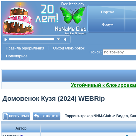
Портал
Форум
Правила оформления
Обход блокировок
Поиск :
Популярное
Устойчивый к блокировка
Домовенок Кузя (2024) WEBRip
Торрент-трекер NNM-Club
->
Видео, Ки
Автор