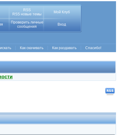
RSS
Мой Клуб
RSS новые темы
Проверить личные
ия
Вход
сообщения
 искать
Как скачивать
Как раздавать
Спасибо!
ности