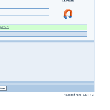
Скачать
ратио!
Часовой пояс: GMT + 3