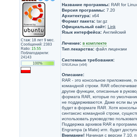
Название программы:
RAR for Linu
Версия программы:
7.20
Архитектура:
x64
Формат пакета:
tar.gz
Официальный сайт:
Link
Язык интерфейса:
Английский
Стаж: 18 лет 9 мес.
Лечение:
в комплекте
Сообщений: 2383
Ratio:
15.55
Тип лекарства:
файл лицензии
Поблагодарили:
24143
Системные требования:
100%
GNU/Linux (x64)
Описание:
RAR - это консольное приложение,
командной строки. RAR обеспечивае
другие функции, описанные в руковод
формата RAR, которые по умолчанию
не поддерживаются. Даже если вы ук
будет в формате RAR. Хотя консол
синтаксис командной строки, сущес
использовать руководство пользовател
Поддержка архивов RAR в программах 
Engrampa (в Mate) итп. будет доступ
Внимание!
Начиная с версии 7.10, 