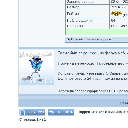
Зарегистрирован:
08 Фев 202
Размер:
729 KB
(
)
Рейтинг:
(Го
Поблагодарили:
64
Проверка:
Оформлени
Список файлов в торренте
Топик был перенесен из форума
*Ni
Причина переноса: На трекере дост
Исправил релиз - напиши ЛС
Casper
, д
Если нет ответа 24 часа - нажми на кн
_________________
Перечень правил оформления ВСЕХ разд
Пока
Торрент-трекер NNM-Club
->
Страница
1
из
1