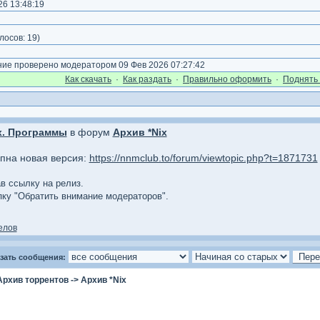
6 13:48:19
лосов:
19
)
е проверено модератором 09 Фев 2026 07:27:42
Как cкачать
·
Как раздать
·
Правильно оформить
·
Поднять 
x. Программы
в форум
Архив *Nix
упна новая версия:
https://nnmclub.to/forum/viewtopic.php?t=1871731
ав ссылку на релиз.
опку "Обратить внимание модераторов".
елов
зать сообщения:
Архив торрентов
->
Архив *Nix