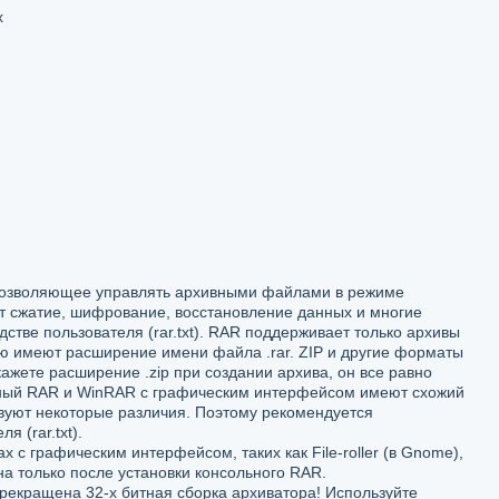
x
 позволяющее управлять архивными файлами в режиме
т сжатие, шифрование, восстановление данных и многие
стве пользователя (rar.txt). RAR поддерживает только архивы
 имеют расширение имени файла .rar. ZIP и другие форматы
ажете расширение .zip при создании архива, он все равно
ьный RAR и WinRAR с графическим интерфейсом имеют схожий
твуют некоторые различия. Поэтому рекомендуется
я (rar.txt).
с графическим интерфейсом, таких как File-roller (в Gnome),
на только после установки консольного RAR.
прекращена 32-х битная сборка архиватора! Используйте