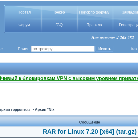
Портал
Трекер
Поиск по форуму
Закладки
Форум
FAQ
Правила
Регистрац
Нас вместе: 4 268 282
ое
Поиск :
Как
йчивый к блокировкам VPN с высоким уровнем приват
Архив торрентов
->
Архив *Nix
Сообщение
RAR for Linux 7.20 [x64] (tar.gz)