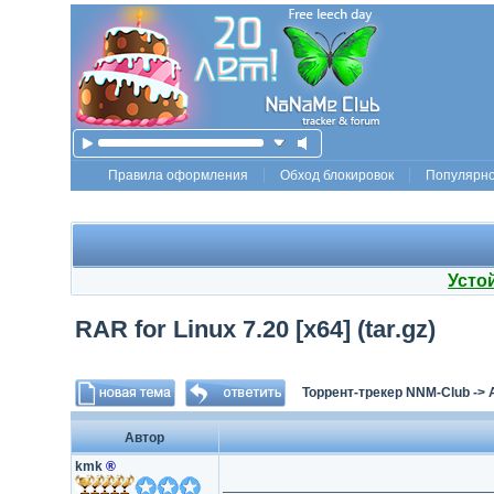
Правила оформления
Обход блокировок
Популярн
Усто
RAR for Linux 7.20 [x64] (tar.gz)
Торрент-трекер NNM-Club
->
Автор
kmk
®