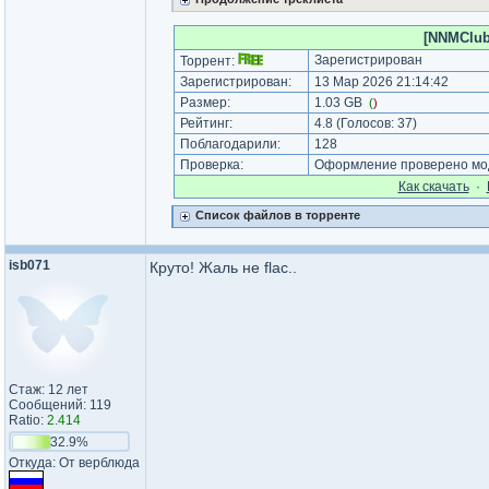
[NNMClub.
Зарегистрирован
Торрент:
Зарегистрирован:
13 Мар 2026 21:14:42
Размер:
1.03 GB
(
)
Рейтинг:
4.8
(Голосов:
37
)
Поблагодарили:
128
Проверка:
Оформление проверено мод
Как cкачать
·
Список файлов в торренте
isb071
Круто! Жаль не flac..
Стаж: 12 лет
Сообщений: 119
Ratio:
2.414
32.9%
Откуда: От верблюда