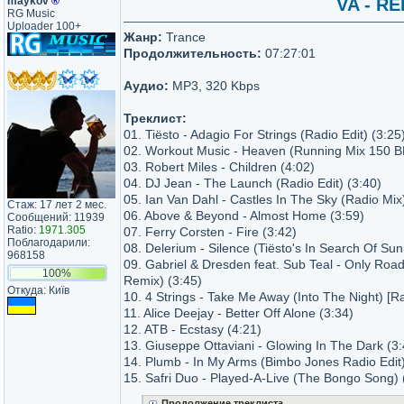
maykov
®
VA - RE
RG Music
Uploader 100+
Жанр:
Trance
Продолжительность:
07:27:01
Аудио:
MP3, 320 Kbps
Треклист:
01. Tiësto - Adagio For Strings (Radio Edit) (3:25
02. Workout Music - Heaven (Running Mix 150 B
03. Robert Miles - Children (4:02)
04. DJ Jean - The Launch (Radio Edit) (3:40)
05. Ian Van Dahl - Castles In The Sky (Radio Mix
Стаж: 17 лет 2 мес.
06. Above & Beyond - Almost Home (3:59)
Сообщений: 11939
Ratio:
1971.305
07. Ferry Corsten - Fire (3:42)
Поблагодарили:
08. Delerium - Silence (Tiësto's In Search Of Sun
968158
09. Gabriel & Dresden feat. Sub Teal - Only Roa
100%
Remix) (3:45)
Откуда: Київ
10. 4 Strings - Take Me Away (Into The Night) [Ra
11. Alice Deejay - Better Off Alone (3:34)
12. ATB - Ecstasy (4:21)
13. Giuseppe Ottaviani - Glowing In The Dark (3:
14. Plumb - In My Arms (Bimbo Jones Radio Edit)
15. Safri Duo - Played-A-Live (The Bongo Song) 
Продолжение треклиста