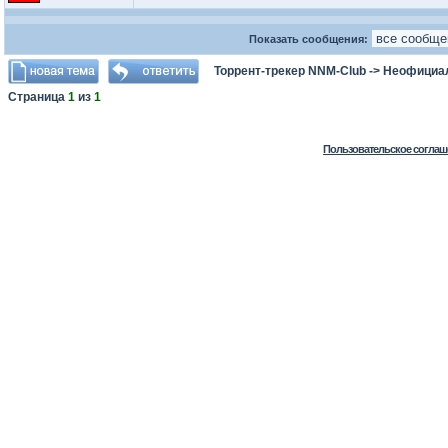
Показать сообщения:
Торрент-трекер NNM-Club
->
Неофициа
Страница
1
из
1
Пользовательское соглаш