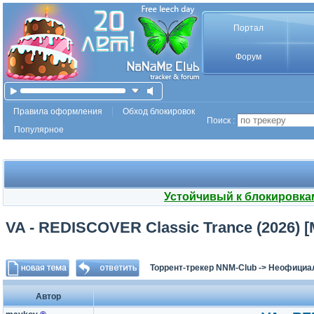
Портал
Форум
Правила оформления
Обход блокировок
Поиск :
Популярное
Устойчивый к блокировка
VA - REDISCOVER Classic Trance (2026) 
Торрент-трекер NNM-Club
->
Неофициа
Автор