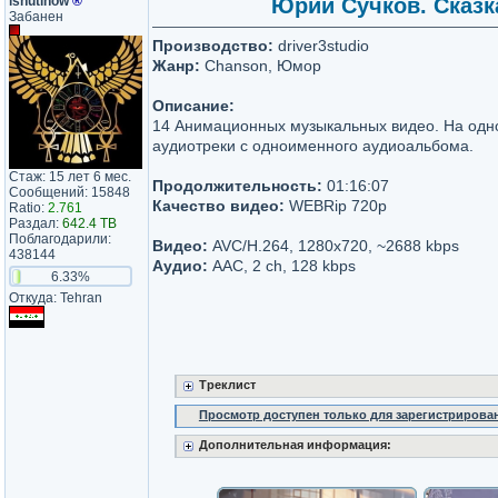
ishutinow
®
Юрий Сучков. Сказка
Забанен
Производство:
driver3studio
Жанр:
Chanson, Юмор
Описание:
14 Анимационных музыкальных видео. На од
аудиотреки с одноименного аудиоальбома.
Стаж: 15 лет 6 мес.
Продолжительность:
01:16:07
Сообщений: 15848
Качество видео:
WEBRip 720p
Ratio:
2.761
Раздал:
642.4 TB
Поблагодарили:
Видео:
AVC/H.264, 1280х720, ~2688 kbps
438144
Аудио:
AAC, 2 ch, 128 kbps
6.33%
Откуда: Tehran
Треклист
Просмотр доступен только для зарегистрирова
Дополнительная информация: