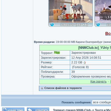
Вс
Время раздачи:
19:00-00:00 МВ Карачи Екатеринбург (мин
[NNMClub.to]_YUriy S
Зарегистрирован
Торрент:
Зарегистрирован:
12 Апр 2026 14:08:51
Размер:
2.22 GB
(
)
Рейтинг:
(Голосов:
8
)
Поблагодарили:
39
Проверка:
Оформление проверено мод
Как cкачать
·
Список файлов в торренте
Показать сообщения:
Торрент-трекер NNM-Club
->
Театр и М