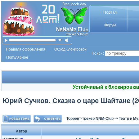
Портал
Форум
Правила оформления
Обход блокировок
Поиск :
Популярное
Устойчивый к блокировка
Юрий Сучков. Сказка о царе Шайтане (2
Торрент-трекер NNM-Club
->
Театр и М
Автор