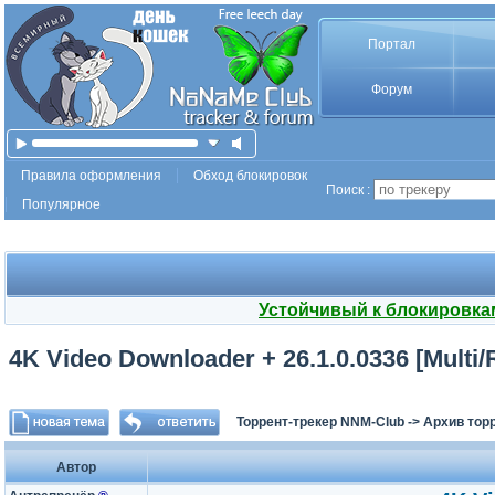
Портал
Форум
Правила оформления
Обход блокировок
Поиск :
Популярное
Устойчивый к блокировка
4K Video Downloader + 26.1.0.0336 [Multi/
Торрент-трекер NNM-Club
->
Архив тор
Автор