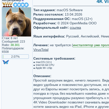
Антрепренёр
®
4K Vi
Тип издания:
macOS Software
Релиз состоялся:
13.04.2026
Поддерживаемая ОС:
macOS (12+)
Разработчик:
© 2024 OpenMedia OOO
Официальный сайт:
ссылка
Язык интерфейса:
Русский, Английский, Неме
Стаж: 8 лет
Сообщений: 223
Лечение:
не требуется (
инсталлятор уже про
Ratio:
38.301
Поблагодарили:
VirusTotal
6508
2.07%
Системные требования:
● macOS (12+)
● Intel 64-bit CPU
● Apple M+ chip
Описание:
Простой загрузчик видео, ничего лишнего. Ви
видео удобным и повсеместно доступным, но е
друг из Европы может посмотреть запись, а дл
поездка в глушь без малейшего намёка даже н
упрощения процедуры разумно прибегнуть к 
4K Video Downloader позволяет скачивать виде
хотите закачать видео на iPad, iPhone и друг