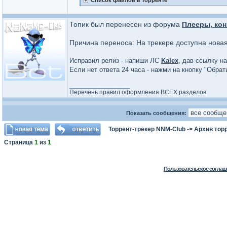
Список файлов в торренте
Топик был перенесен из форума
Плееры, кон
Причина переноса: На трекере доступна нова
Исправил релиз - напиши ЛС
Kalex
, дав ссылку на
Если нет ответа 24 часа - нажми на кнопку "Обра
_________________
Перечень правил оформления ВСЕХ разделов
Показать сообщения:
Торрент-трекер NNM-Club
->
Архив тор
Страница
1
из
1
Пользовательское соглаш