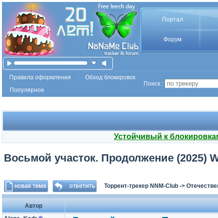
Портал
Форум
Правила оформления
Обход блокировок
Поиск :
Популярное
Устойчивый к блокировка
Восьмой участок. Продолжение (2025) WEB
Торрент-трекер NNM-Club
->
Отечестве
Автор