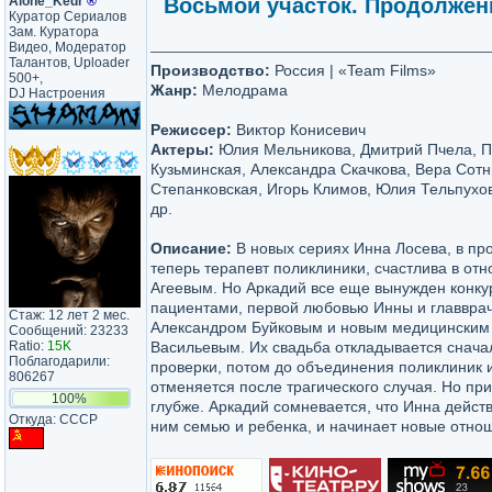
Alone_Kedr
®
Восьмой участок. Продолжение
Куратор Сериалов
Зам. Куратора
Видео, Модератор
Талантов, Uploader
Производство:
Россия | «Team Films»
500+,
Жанр:
Мелодрама
DJ Настроения
Режиссер:
Виктор Конисевич
Актеры:
Юлия Мельникова, Дмитрий Пчела, П
Кузьминская, Александра Скачкова, Вера Сотн
Степанковская, Игорь Климов, Юлия Тельпухо
др.
Описание:
В новых сериях Инна Лосева, в пр
теперь терапевт поликлиники, счастлива в от
Агеевым. Но Аркадий все еще вынужден конку
пациентами, первой любовью Инны и главвра
Стаж: 12 лет 2 мес.
Александром Буйковым и новым медицинским
Сообщений: 23233
Ratio:
15K
Васильевым. Их свадьба откладывается снача
Поблагодарили:
проверки, потом до объединения поликлиник 
806267
отменяется после трагического случая. Но пр
100%
глубже. Аркадий сомневается, что Инна действ
Откуда: CCCP
ним семью и ребенка, и начинает новые отно