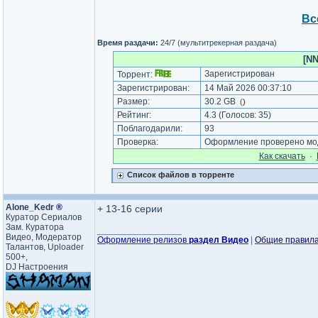
Вс
Время раздачи:
24/7 (мультитрекерная раздача)
[NN
Зарегистрирован
Торрент:
Зарегистрирован:
14 Май 2026 00:37:10
Размер:
30.2 GB
(
)
Рейтинг:
4.3
(Голосов:
35
)
Поблагодарили:
93
Проверка:
Оформление проверено мод
Как cкачать
·
Список файлов в торренте
Alone_Kedr
®
+ 13-16 серии
Куратор Сериалов
Зам. Куратора
_________________
Видео, Модератор
Оформление релизов
раздел Видео
|
Общие правил
Талантов, Uploader
500+,
DJ Настроения