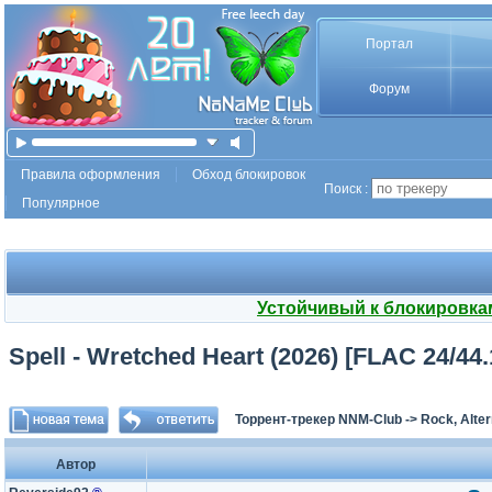
Портал
Форум
Правила оформления
Обход блокировок
Поиск :
Популярное
Устойчивый к блокировка
Spell - Wretched Heart (2026) [FLAC 24/44
Торрент-трекер NNM-Club
->
Rock, Alter
Автор