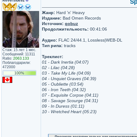
Reverside92
®
Sp
Жанр:
Hard 'n' Heavy
Издание:
Bad Omen Records
Источник:
qobuz
Продолжительность:
00:41:06
Аудио:
FLAC 24/44.1, Lossless|WEB-DL
Тип рипа:
tracks
Стаж: 15 лет 1 мес.
Сообщений: 11311
Треклист:
Ratio:
2063.133
01 - Dark Inertia (04:07)
Поблагодарили:
472000
02 - Lilac (04:28)
03 - Take My Life (04:09)
100%
04 - Unquiet Graves (04:39)
05 - Oubliette (03:54)
06 - Iron Teeth (04:32)
07 - Exquisite Corpse (04:11)
08 - Savage Scourge (04:31)
09 - In Duress (01:11)
10 - Wretched Heart (05:23)
Просмотр доступен только для зарегистрирова