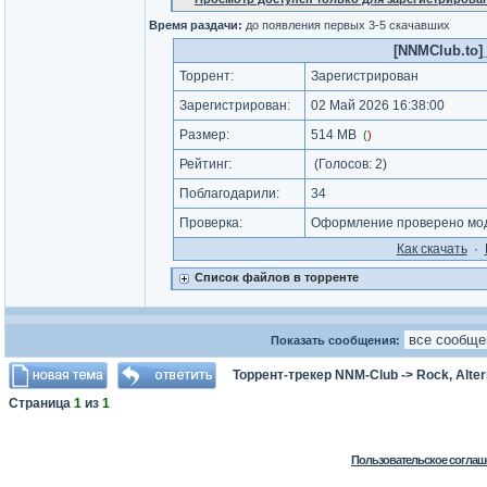
Время раздачи:
до появления первых 3-5 скачавших
[NNMClub.to]_S
Торрент:
Зарегистрирован
Зарегистрирован:
02 Май 2026 16:38:00
Размер:
514 MB
(
)
Рейтинг:
(Голосов:
2
)
Поблагодарили:
34
Проверка:
Оформление проверено мод
Как cкачать
·
Список файлов в торренте
Показать сообщения:
Торрент-трекер NNM-Club
->
Rock, Alter
Страница
1
из
1
Пользовательское соглаш