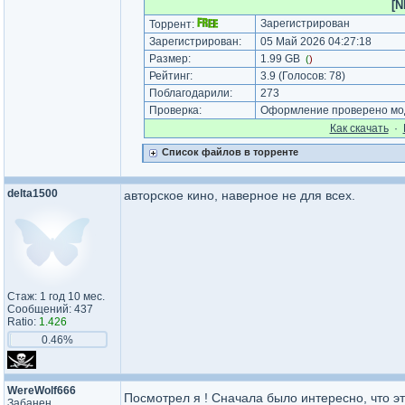
[N
Зарегистрирован
Торрент:
Зарегистрирован:
05 Май 2026 04:27:18
Размер:
1.99 GB
(
)
Рейтинг:
3.9
(Голосов:
78
)
Поблагодарили:
273
Проверка:
Оформление проверено мод
Как cкачать
·
Список файлов в торренте
delta1500
авторское кино, наверное не для всех.
Стаж: 1 год 10 мес.
Сообщений: 437
Ratio:
1.426
0.46%
WereWolf666
Посмотрел я ! Сначала было интересно, что э
Забанен