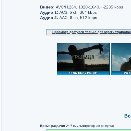
Видео:
AVC/H.264, 1920x1040, ~2235 kbps
Аудио 1:
AC3, 6 ch, 384 kbps
Аудио 2:
AAC, 6 ch, 512 kbps
Просмотр доступен только для зарегистрирова
Вс
Время раздачи:
24/7 (мультитрекерная раздача)