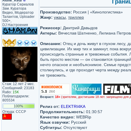
Alone_Kedr
®
Границ
Куратор Сериалов
Зам. Куратора
Производство:
Россия | «Кинологистика»
Видео, Модератор
Талантов, Uploader
Жанр:
ужасы
,
триллер
500+,
DJ Настроения
Режиссер:
Дмитрий Давыдов
Актеры:
Вячеслав Шатненко, Лилиана Петрова
Описание:
Отец и дочь живут в глухом лесу, д
цивилизации. Их мир тих и замкнут, пока вокр
происходить странные и тревожные события. 
быть просто местом — он становится границей
нечто опасное и необъяснимое. Семье предсто
столкнулись, и где проходит черта между реал
не тревожить.
Стаж: 12 лет 2 мес.
Сообщений: 23183
Ratio:
15K
Поблагодарили:
Возраст:
18+
(зрителям, достигшим 18 лет. запрещено для 
805534
100%
Релиз от:
ELEKTRI4KA
Продолжительность:
01:30:57
Откуда: CCCP
Качество видео:
WEBRip
Язык озвучки:
Русский
Субтитры:
Отсутствуют