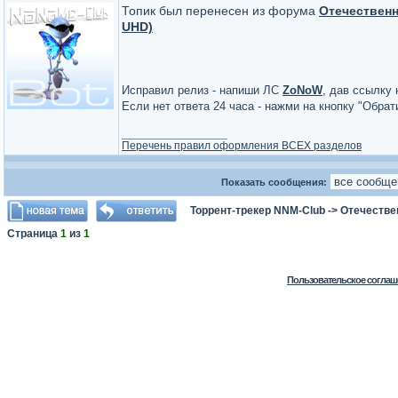
Топик был перенесен из форума
Отечественн
UHD)
Исправил релиз - напиши ЛС
ZoNoW
, дав ссылку 
Если нет ответа 24 часа - нажми на кнопку "Обра
_________________
Перечень правил оформления ВСЕХ разделов
Показать сообщения:
Торрент-трекер NNM-Club
->
Отечестве
Страница
1
из
1
Пользовательское соглаш