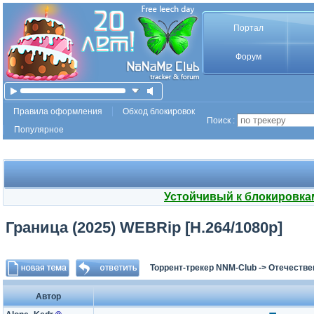
Портал
Форум
Правила оформления
Обход блокировок
Поиск :
Популярное
Устойчивый к блокировка
Граница (2025) WEBRip [H.264/1080p]
Торрент-трекер NNM-Club
->
Отечестве
Автор