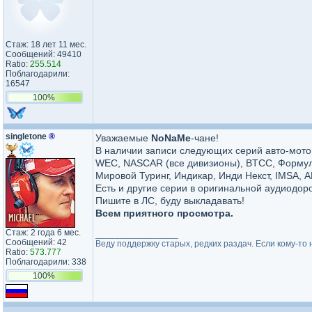
Стаж: 18 лет 11 мес.
Сообщений: 49410
Ratio:
255.514
Поблагодарили:
16547
100%
singletone
®
Уважаемые
NoNaMe
-чане!
В наличии записи следующих серий авто-мот
WEC, NASCAR (все дивизионы), BTCC, Формула
Мировой Туринг, Индикар, Инди Некст, IMSA, А
Есть и другие серии в оригинальной аудиодор
Пишите в ЛС, буду выкладавать!
Всем приятного просмотра.
Стаж: 2 года 6 мес.
_________________
Сообщений: 42
Веду поддержку старых, редких раздач. Если кому-то 
Ratio:
573.777
Поблагодарили: 338
100%