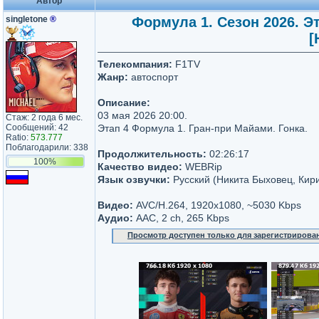
Автор
singletone
®
Формула 1. Сезон 2026. Эт
[
Телекомпания:
F1TV
Жанр:
автоспорт
Описание:
03 мая 2026 20:00.
Стаж: 2 года 6 мес.
Сообщений: 42
Этап 4 Формула 1. Гран-при Майами. Гонка.
Ratio:
573.777
Поблагодарили: 338
Продолжительность:
02:26:17
100%
Качество видео:
WEBRip
Язык озвучки:
Русский (Никита Быховец, Кир
Видео:
AVC/H.264, 1920х1080, ~5030 Kbps
Аудио:
AAC, 2 ch, 265 Kbps
Просмотр доступен только для зарегистрирова