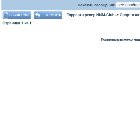
Показать сообщения:
Торрент-трекер NNM-Club
->
Спорт и а
Страница
1
из
1
Пользовательское соглаш