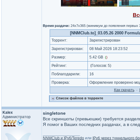
Вс
Время раздачи:
24x7x365 (минимум до появления первых 
[NNMClub.to]_03.05.26 2000 Formula 
Торрент:
Зарегистрирован
Зарегистрирован:
08 Май 2026 18:23:52
Размер:
5.42 GB
(
)
Рейтинг:
(Голосов:
5
)
Поблагодарили:
16
Проверка:
Оформление проверено мод
Как cкачать
·
Список файлов в торренте
Kalex
singletone
Администратор
Все скриншоты (превьюшки) требуется раздел
Я помог в Ваших последних раздачах, а в сле
_________________
NNMClub и IPv6/Teredo
или
IPv6 через туннельного бр