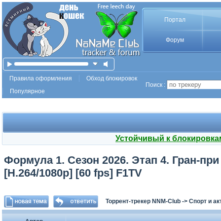
Портал
Форум
Правила оформления
Обход блокировок
Поиск :
Популярное
Устойчивый к блокировка
Формула 1. Сезон 2026. Этап 4. Гран-при
[H.264/1080p] [60 fps] F1TV
Торрент-трекер NNM-Club
->
Спорт и а