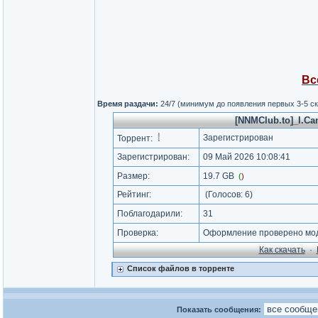
Вс
Время раздачи:
24/7 (минимум до появления первых 3-5 с
[NNMClub.to]_I.Ca
Зарегистрирован
Торрент:
Зарегистрирован:
09 Май 2026 10:08:41
Размер:
19.7 GB
(
)
Рейтинг:
(Голосов:
6
)
Поблагодарили:
31
Проверка:
Оформление проверено мод
Как cкачать
·
Список файлов в торренте
Показать сообщения: