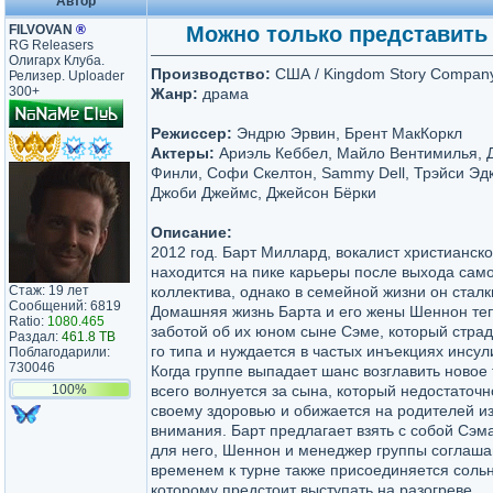
Автор
FILVOVAN
®
Можно только представить 2 
RG Releasers
Олигарх Клуба.
Производство:
США / Kingdom Story Company, 
Релизер. Uploader
300+
Жанр:
драма
Режиссер:
Эндрю Эрвин, Брент МакКоркл
Актеры:
Ариэль Кеббел, Майло Вентимилья, Д
Финли, Софи Скелтон, Sammy Dell, Трэйси Эд
Джоби Джеймс, Джейсон Бёрки
Описание:
2012 год. Барт Миллард, вокалист христианск
находится на пике карьеры после выхода сам
Стаж: 19 лет
коллектива, однако в семейной жизни он стал
Сообщений: 6819
Домашняя жизнь Барта и его жены Шеннон теп
Ratio:
1080.465
заботой об их юном сыне Сэме, который стра
Раздал:
461.8 TB
го типа и нуждается в частых инъекциях инсул
Поблагодарили:
730046
Когда группе выпадает шанс возглавить новое 
100%
всего волнуется за сына, который недостаточн
своему здоровью и обижается на родителей из
внимания. Барт предлагает взять с собой Сэма
для него, Шеннон и менеджер группы соглаша
временем к турне также присоединяется соль
которому предстоит выступать на разогреве.