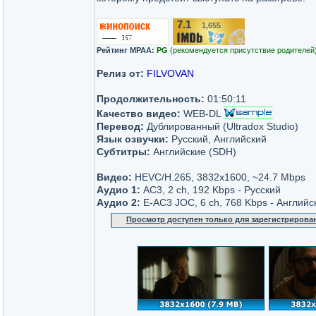
7.1
1,655
/10
Рейтинг MPAA:
PG
(рекомендуется присутствие родителей
Релиз от:
FILVOVAN
Продолжительность:
01:50:11
Качество видео:
WEB-DL
Перевод:
Дублированный (Ultradox Studio)
Язык озвучки:
Русский, Английский
Субтитры:
Английские (SDH)
Видео:
HEVC/H.265, 3832x1600, ~24.7 Mbps
Аудио 1:
AC3, 2 ch, 192 Kbps - Русский
Аудио 2:
E-AC3 JOC, 6 ch, 768 Kbps - Английс
Просмотр доступен только для зарегистрирова