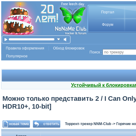
Портал
Форум
Правила оформления
Обход блокировок
Поиск :
Популярное
Устойчивый к блокировка
Можно только представить 2 / I Can Only
HDR10+, 10-bit]
Торрент-трекер NNM-Club
->
Горячие н