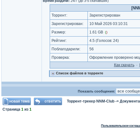
Время раздачи:
24/7 (до 3-5 скачавших)
[NNM
Торрент:
Зарегистрирован
Зарегистрирован:
10 Май 2026 03:10:31
Размер:
1.61 GB
(
)
Рейтинг:
4.5
(Голосов:
24
)
Поблагодарили:
56
Проверка:
Оформление проверено мод
Как cкачать
·
Список файлов в торренте
Показать сообщения:
Торрент-трекер NNM-Club
->
Документа
Страница
1
из
1
Пользовательское соглаш