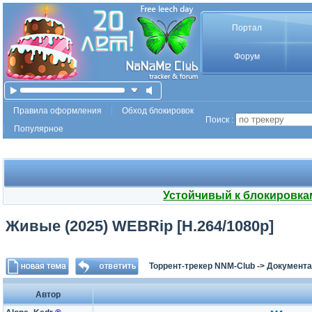
Портал
Форум
Правила оформления
Обход блокировок
Поиск :
Популярное
Устойчивый к блокировка
Живые (2025) WEBRip [H.264/1080p]
Торрент-трекер NNM-Club
->
Документа
Автор