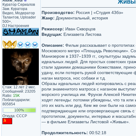
Alone_Kedr
®
Живые
Куратор Сериалов
Зам. Куратора
Производство:
Россия | «Студия 43бэ»
Видео, Модератор
Талантов, Uploader
Жанр:
Документальный, история
500+,
DJ Настроения
Режиссер:
Иван Скворцов
Ведущая:
Елизавета Листова
Описание:
Фильм рассказывает о прототипах 
Московского метро «Площадь Революции». С
Манизером в 1937–1939 гг., скульптуры задум
идеальных людей. Для простых советских гра
стали эдакими домашними божествами, прин
удачу, если потереть рукой соответствующие
наган матроса, нос собаки и т.д.
Образы идеальных людей копировались с реал
Стаж: 12 лет 2 мес.
роли знаменитого матроса с наганом выступи
Сообщений: 23205
морского училища им. Фрунзе Алексей Никитен
Ratio:
15K
ходят легенды: потомки убеждены, что та или
Поблагодарили:
805854
это их мать или дед. Кем же они были на сам
100%
подтверждающие или опровергающие связь с 
Откуда: CCCP
прототипом, документы, интервью и масштаб
— в фильме Елизаветы Листовой «Живые».
Продолжительность:
00:52:18