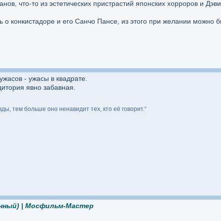
ганов, что-то из эстетических пристрастий японских хорроров и Дэв
ь о конкистадоре и его Санчо Пансе, из этого при желании можно
жасов - ужасы в квадрате.
дитория явно забавная.
ы, тем больше оно ненавидит тех, кто её говорит.“
нный) | Мосфильм-Мастер