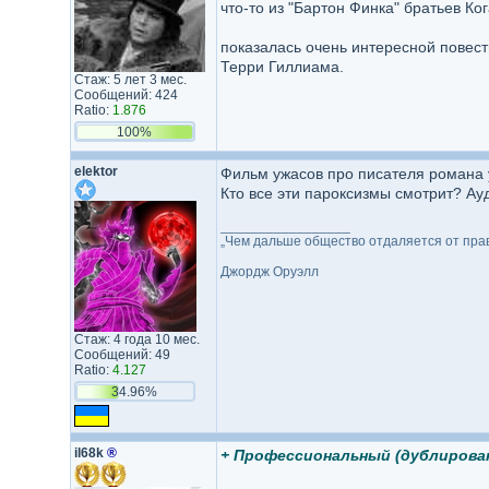
что-то из "Бартон Финка" братьев Ко
показалась очень интересной повест
Терри Гиллиама.
Стаж: 5 лет 3 мес.
Сообщений: 424
Ratio:
1.876
100%
elektor
Фильм ужасов про писателя романа у
Кто все эти пароксизмы смотрит? Ау
_________________
„Чем дальше общество отдаляется от правд
Джордж Оруэлл
Стаж: 4 года 10 мес.
Сообщений: 49
Ratio:
4.127
34.96%
il68k
®
+ Профессиональный (дублирова
_________________