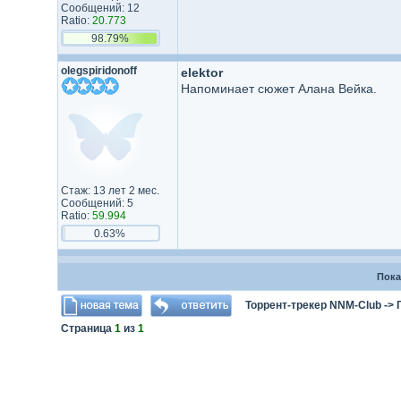
Сообщений: 12
Ratio:
20.773
98.79%
olegspiridonoff
elektor
Напоминает сюжет Алана Вейка.
Стаж: 13 лет 2 мес.
Сообщений: 5
Ratio:
59.994
0.63%
Пока
Торрент-трекер NNM-Club
->
Страница
1
из
1