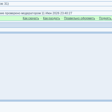
ов:
31
)
е проверено модератором 11 Июн 2026 23:40:27
Как cкачать
·
Как раздать
·
Правильно оформить
·
Поднять 