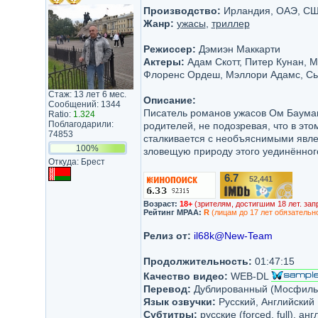
Производство:
Ирландия, ОАЭ, США 
Жанр:
ужасы
,
триллер
Режиссер:
Дэмиэн Маккарти
Актеры:
Адам Скотт, Питер Кунан, М
Флоренс Ордеш, Мэллори Адамс, Сь
Стаж: 13 лет 6 мес.
Описание:
Сообщений: 1344
Писатель романов ужасов Ом Бауман
Ratio:
1.324
Поблагодарили:
родителей, не подозревая, что в эт
74853
сталкивается с необъяснимыми явле
100%
зловещую природу этого уединённого
Откуда: Брест
6.7
52,441
/10
Возраст:
18+
(зрителям, достигшим 18 лет. зап
Рейтинг MPAA:
R
(лицам до 17 лет обязательн
Релиз от:
il68k@New-Team
Продолжительность:
01:47:15
Качество видео:
WEB-DL
Перевод:
Дублированный (Мосфильм
Язык озвучки:
Русский, Английский
Субтитры:
русские (forced, full), анг