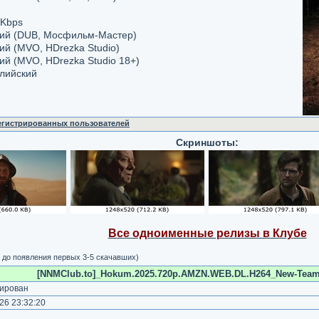
 Kbps
ский (DUB, Мосфильм-Мастер)
кий (MVO, HDrezka Studio)
кий (MVO, HDrezka Studio 18+)
глийский
регистрированных пользователей
Скриншоты:
Все одноименные релизы в Клубе
 до появления первых 3-5 скачавших)
[NNMClub.to]_Hokum.2025.720p.AMZN.WEB.DL.H264_New-Team_i
ирован
26 23:32:20
)