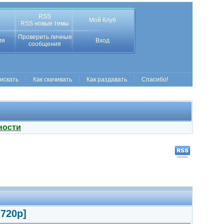
RSS
Мой Клуб
RSS новые темы
Проверить личные
ия
Вход
сообщения
 искать
Как скачивать
Как раздавать
Спасибо!
ности
/720p]