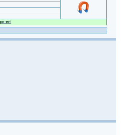
ратио!