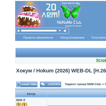
Правила оформления
Обход блокировок
Популярн
Усто
Хокум / Hokum (2026) WEB-DL [H.26
Торрент-трекер NNM-Club
->
Автор
il68k
®