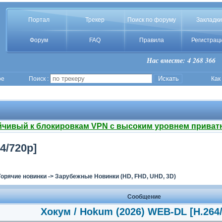
Портал
Трекер
Поиск по форуму
Закладки
Форум
FAQ
Правила
Регистрац
Нас вместе: 4 268 366
ое
Поиск :
Как
йчивый к блокировкам VPN с высоким уровнем приват
4/720p]
Горячие новинки
->
Зарубежные Новинки (HD, FHD, UHD, 3D)
Сообщение
Хокум / Hokum (2026) WEB-DL [H.264