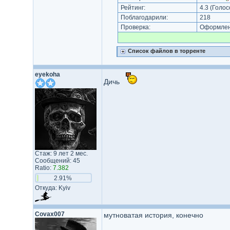
Рейтинг:
4.3
(Голос
Поблагодарили:
218
Проверка:
Оформлени
Список файлов в торренте
eyekoha
Дичь
Стаж: 9 лет 2 мес.
Сообщений: 45
Ratio:
7.382
2.91%
Откуда: Kyiv
Covax007
мутноватая история, конечно