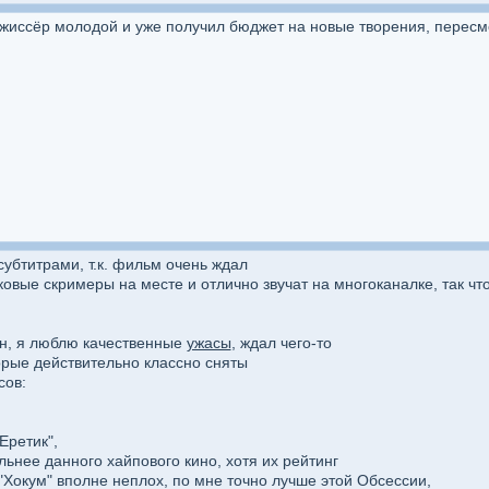
жиссёр молодой и уже получил бюджет на новые творения, пересм
субтитрами, т.к. фильм очень ждал
ковые скримеры на месте и отлично звучат на многоканалке, так ч
н, я люблю качественные
ужасы
, ждал чего-то
орые действительно классно сняты
сов:
Еретик",
льнее данного хайпового кино, хотя их рейтинг
"Хокум" вполне неплох, по мне точно лучше этой Обсессии,