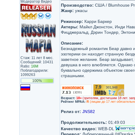
Модератор Видео
Производство:
США / Blumhouse Prod
Жанр:
ужасы
Режиссер:
Карри Баркер
Актеры:
Майкл Джонстон, Инди Нава
Фицджеральд, Дэрин Тондер, Энтони
Описание:
Безнадежный романтик Беар давно и
эзотерики он находит странную без
Стаж: 11 лет 8 мес.
заветное желание. Беар загадывает,
Сообщений: 10431
девушка в него влюбляется. Однако 
Ratio:
16M
буквально одержима объектом своего
Поблагодарили:
1099263
страшными.
100%
7.9
301,948
/10
Возраст:
18+
(зрителям, достигшим 18 лет. зап
Рейтинг MPAA:
R
(лицам до 17 лет обязательн
Релиз от:
JNS82
Продолжительность:
01:49:03
Качество видео:
WEB-DL
Перевод:
Дублированный (HDrezka St