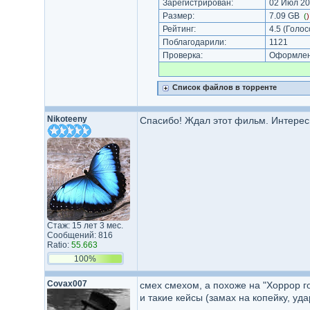
Зарегистрирован:
02 Июл 20
Размер:
7.09 GB
(
Рейтинг:
4.5
(Голос
Поблагодарили:
1121
Проверка:
Оформлени
Список файлов в торренте
Nikoteeny
Спасибо! Ждал этот фильм. Интересн
Стаж: 15 лет 3 мес.
Сообщений: 816
Ratio:
55.663
100%
Covax007
смех смехом, а похоже на "Хоррор го
и такие кейсы (замах на копейку, уд