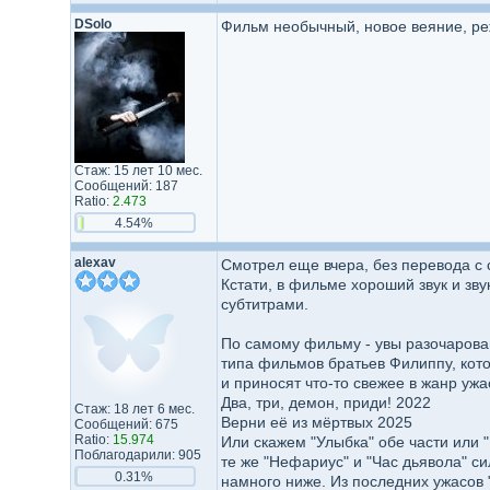
DSolo
Фильм необычный, новое веяние, ре
Стаж: 15 лет 10 мес.
Сообщений: 187
Ratio:
2.473
4.54%
alexav
Смотрел еще вчера, без перевода с 
Кстати, в фильме хороший звук и зву
субтитрами.
По самому фильму - увы разочарова
типа фильмов братьев Филиппу, кот
и приносят что-то свежее в жанр ужа
Два, три, демон, приди! 2022
Стаж: 18 лет 6 мес.
Верни её из мёртвых 2025
Сообщений: 675
Ratio:
15.974
Или скажем "Улыбка" обе части или "
Поблагодарили: 905
те же "Нефариус" и "Час дьявола" си
0.31%
намного ниже. Из последних ужасов 