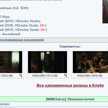
лийские (full, SDH)
0 Кbps
кий (MVO, HDrezka Studio)
кий (DUB, HDrezka Studio
18+
)
кий (MVO, HDrezka Studio
18+
)
- Английский
регистрированных пользователей
Скриншоты:
Все одноименные релизы в Клубе
[NNMClub.to]_Obsession.torrent
ирован