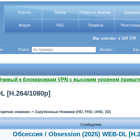
Портал
Трекер
Поиск по форуму
Закладки
Форум
FAQ
Правила
Регистрац
Нас вместе: 4 268 559
ое
Поиск :
Как
йчивый к блокировкам VPN с высоким уровнем приват
L [H.264/1080p]
Горячие новинки
->
Зарубежные Новинки (HD, FHD, UHD, 3D)
Сообщение
Обсессия / Obsession (2025) WEB-DL [H.2