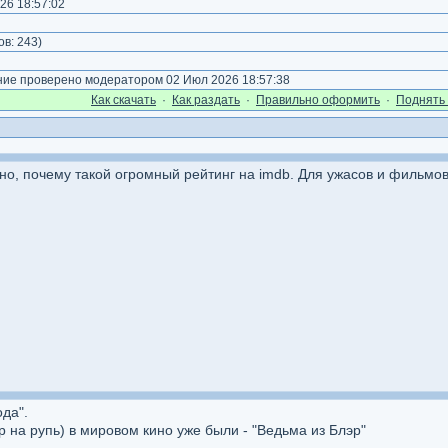
26 18:57:02
)
ов:
243
)
е проверено модератором 02 Июл 2026 18:57:38
Как cкачать
·
Как раздать
·
Правильно оформить
·
Поднять 
о, почему такой огромный рейтинг на imdb. Для ужасов и фильмов
да".
ар на рупь) в мировом кино уже были - "Ведьма из Блэр"