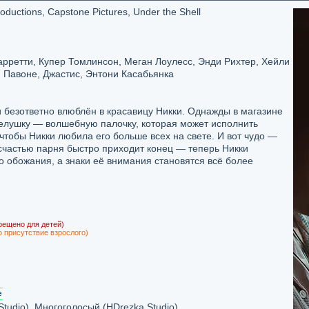
uctions, Capstone Pictures, Under the Shell
рретти, Купер Томлинсон, Меган Лоулесс, Энди Рихтер, Хейли
 Павоне, Джастис, Энтони Касабьянка
 безответно влюблён в красавицу Никки. Однажды в магазине
делушку — волшебную палочку, которая может исполнить
 чтобы Никки любила его больше всех на свете. И вот чудо —
счастью парня быстро приходит конец — теперь Никки
 обожания, а знаки её внимания становятся всё более
рещено для детей)
о присутствие взрослого)
udio), Многоголосый (HDrezka Studio)