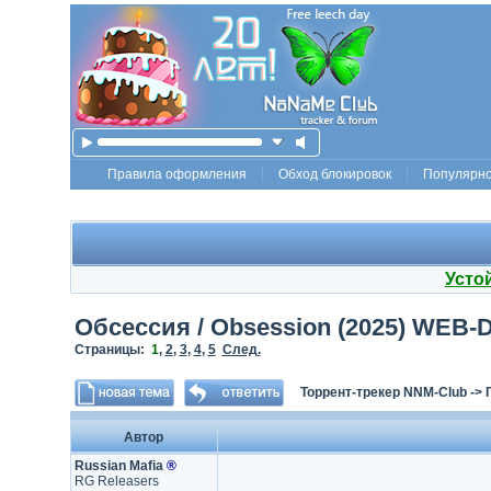
Правила оформления
Обход блокировок
Популярн
Усто
Обсессия / Obsession (2025) WEB-D
Страницы:
1
,
2
,
3
,
4
,
5
След.
Торрент-трекер NNM-Club
->
Автор
Russian Mafia
®
RG Releasers