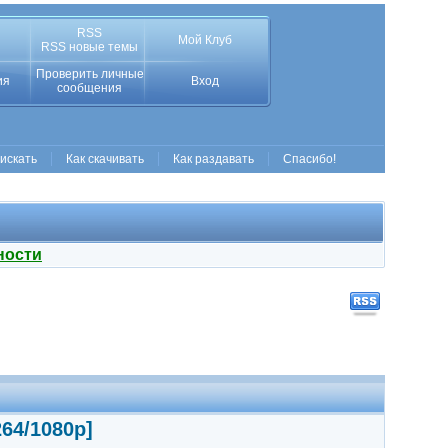
RSS
Мой Клуб
RSS новые темы
Проверить личные
ия
Вход
сообщения
 искать
Как скачивать
Как раздавать
Спасибо!
ности
64/1080p]