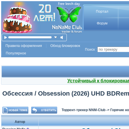
Портал
Форум
Правила оформления
Обход блокировок
Поиск :
Популярное
Устойчивый к блокировка
Обсессия / Obsession (2026) UHD BDRemux
Торрент-трекер NNM-Club
->
Горячие н
Автор