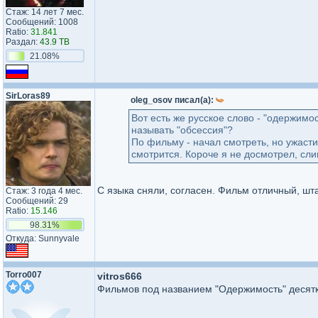
Стаж: 14 лет 7 мес.
Сообщений: 1008
Ratio:
31.841
Раздал:
43.9 TB
21.08%
SirLoras89
oleg_osov писал(а):
Вот есть же русское слово - "одержимо
называть "обсессия"?
По фильму - начал смотреть, но ужасти
смотрится. Короче я не досмотрел, сл
С языка сняли, согласен. Фильм отличный, ш
Стаж: 3 года 4 мес.
Сообщений: 29
Ratio:
15.146
98.31%
Откуда: Sunnyvale
Torro007
vitros666
Фильмов под названием "Одержимость" десятка