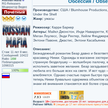
Russian Mafia
®
Обсессия / Obse
RG Releasers
Модератор Видео
Производство:
США / Blumhouse Productions, 
Under the Shell
Жанр:
ужасы
Режиссер:
Карри Баркер
Актеры:
Майкл Джонстон, Инди Наварретти, К
Меган Лоулесс, Энди Рихтер, Хейли Фицджера
Энтони Павоне, Джастис, Энтони Касабьянка
Описание:
Стаж: 11 лет 8 мес.
Безнадежный романтик Беар давно и безответ
Сообщений: 10422
красавицу Никки. Однажды в магазине эзотери
Ratio:
16M
странную безделушку — волшебную палочку, 
Поблагодарили:
1098315
исполнить заветное желание. Беар загадывает
100%
любила его больше всех на свете. И вот чудо 
влюбляется. Однако счастью парня быстро пр
теперь Никки буквально одержима объектом с
знаки её внимания становятся всё более стр
7.9
299,838
/10
Возраст:
18+
(зрителям, достигшим 18 лет. запрещено для 
Рейтинг MPAA:
R
(лицам до 17 лет обязательно присутстви