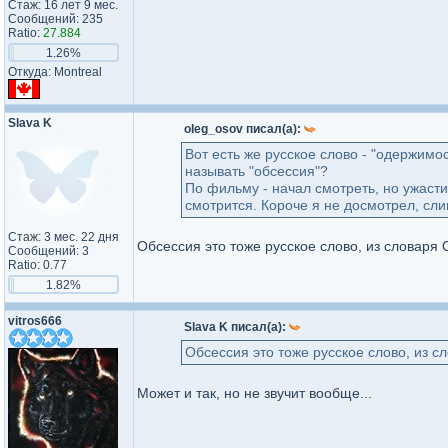
Стаж: 16 лет 9 мес.
Сообщений: 235
Ratio:
27.884
1.26%
Откуда: Montreal
Slava K
oleg_osov писал(а):
Вот есть же русское слово - "одержимо
называть "обсессия"?
По фильму - начал смотреть, но ужасти
смотрится. Короче я не досмотрел, сл
Стаж: 3 мес. 22 дня
Обсессия это тоже русское слово, из словаря 
Сообщений: 3
Ratio: 0.77
1.82%
vitros666
Slava K писал(а):
Обсессия это тоже русское слово, из с
Может и так, но не звучит вообще...