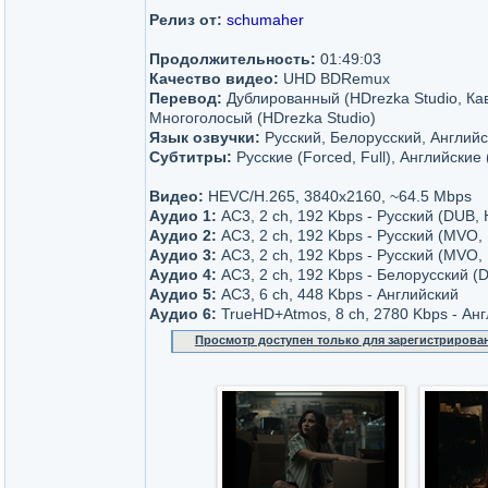
Релиз от:
schumaher
Продолжительность:
01:49:03
Качество видео:
UHD BDRemux
Перевод:
Дублированный (HDrezka Studio, Ка
Многоголосый (HDrezka Studio)
Язык озвучки:
Русский, Белорусский, Англий
Субтитры:
Русские (Forced, Full), Английские 
Видео:
HEVC/H.265, 3840x2160, ~64.5 Mbps
Аудио 1:
AC3, 2 ch, 192 Kbps - Русский (DUB,
Аудио 2:
AC3, 2 ch, 192 Kbps - Русский (MVO, 
Аудио 3:
AC3, 2 ch, 192 Kbps - Русский (MVO,
Аудио 4:
AC3, 2 ch, 192 Kbps - Белорусский (
Аудио 5:
AC3, 6 ch, 448 Kbps - Английский
Аудио 6:
TrueHD+Atmos, 8 ch, 2780 Kbps - Ан
Просмотр доступен только для зарегистрирова