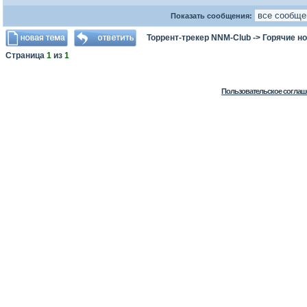
Показать сообщения:
Торрент-трекер NNM-Club
->
Горячие н
Страница
1
из
1
Пользовательское соглаш