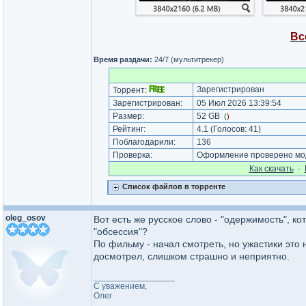
Вс
Время раздачи:
24/7 (мультитрекер)
Зарегистрирован
Торрент:
Зарегистрирован:
05 Июл 2026 13:39:54
Размер:
52 GB
(
)
Рейтинг:
4.1
(Голосов:
41
)
Поблагодарили:
136
Проверка:
Оформление проверено мод
Как cкачать
·
Список файлов в торренте
oleg_osov
Вот есть же русское слово - "одержимость", к
"обсессия"?
По фильму - начал смотреть, но ужастики это 
досмотрел, слишком страшно и неприятно.
_________________
С уважением,
Олег