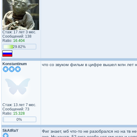
Стаж: 17 лет 3 мес.
Сообщений: 138
Ratio:
16.404
29.82%
Konstantinum
что со звуком фильм в цифре вышел млн лет 
Стаж: 13 лет 7 мес.
Сообщений: 73
Ratio:
15.328
0%
SkAtRaY
Фиг знает, мб что-то не разобрался но на тв н
эхо. Ну качать 52 гига особо нет смысла и нав