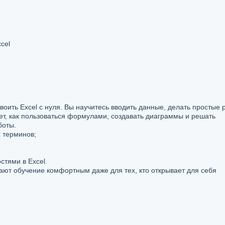
cel
освоить Ехсеl с нуля. Вы научитесь вводить данные, делать простые 
жет, как пользоваться формулами, создавать диаграммы и решать
боты.
 терминов;
стями в Excel.
ают обучение комфортным даже для тех, кто открывает для себя