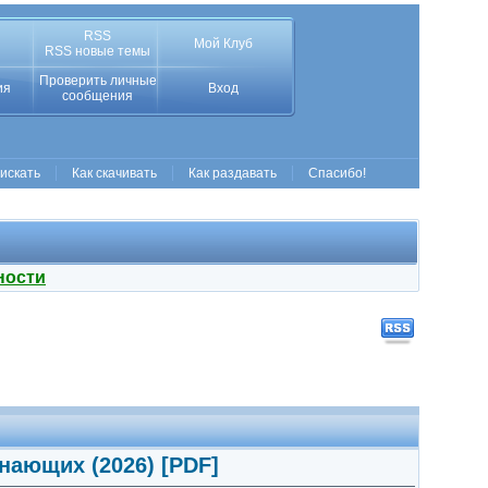
RSS
Мой Клуб
RSS новые темы
Проверить личные
ия
Вход
сообщения
 искать
Как скачивать
Как раздавать
Спасибо!
ности
инающих (2026) [PDF]