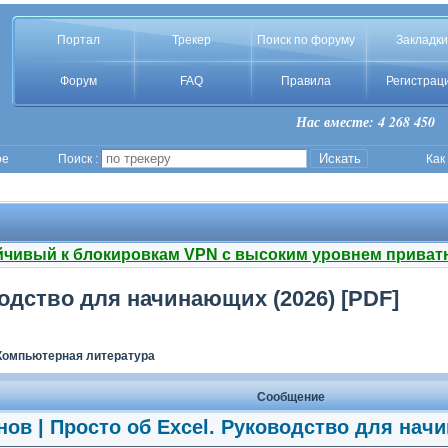
Портал
Трекер
Поиск по форуму
Закладки
Форум
FAQ
Правила
Регистрац
Нас вместе: 4 268 450
ое
Поиск :
Как
йчивый к блокировкам VPN с высоким уровнем приват
водство для начинающих (2026) [PDF]
Компьютерная литература
Сообщение
нов | Просто об Excel. Руководство для нач