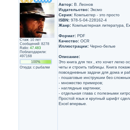
Автор:
В. Леонов
Издательство:
Эксмо
Серия:
Компьютер - это просто
ISBN:
978-5-04-228162-4
Жанр:
Компьютерная литература, Ex
Формат:
PDF
Стаж: 10 лет
Качество:
OCR
Сообщений: 8278
Иллюстрации:
Черно-белые
Ratio:
47.483
Поблагодарили:
497168
Описание:
Это книга для тех , кто хочет легко 
100%
четы и строить таблицы. Книга пока
Откуда: с рыбалки
повседневные задачи для дома и ра
- пошаговые инструкuии без сложных
- множество примеров;
- наглядные картинки;
- отдельная глава с полезными хитро
Простой язык и крупный шрифт сдел
Excel впервые.