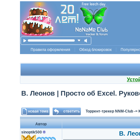
Правила оформления
Обход блокировок
Популярн
Усто
В. Леонов | Просто об Excel. Руко
Торрент-трекер NNM-Club
->
Автор
sinoptik500
®
В. Лео